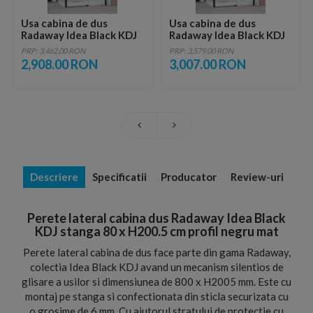
Usa cabina de dus
Usa cabina de dus
Radaway Idea Black KDJ
Radaway Idea Black KDJ
dreapta 100 x H200.5 cm
dreapta 110 x H200.5 cm
PRP: 3,462.00 RON
PRP: 3,579.00 RON
profil negru mat
profil negru mat
2,908.00 RON
3,007.00 RON
Descriere
Specificatii
Producator
Review-uri
Perete lateral cabina dus Radaway Idea Black
KDJ stanga 80 x H200.5 cm profil negru mat
Perete lateral cabina de dus face parte din gama Radaway,
colectia Idea Black KDJ avand un mecanism silentios de
glisare a usilor si dimensiunea de 800 x H2005 mm. Este cu
montaj pe stanga si confectionata din sticla securizata cu
o grosime de 6 mm. Cu ajutorul stratului de protectie cu