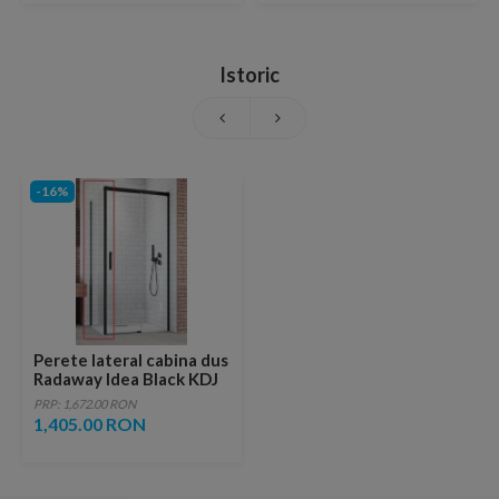
Istoric
-16%
Perete lateral cabina dus
Radaway Idea Black KDJ
stanga 80 x H200.5 cm
PRP: 1,672.00 RON
profil negru mat
1,405.00 RON