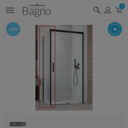
0
-16%