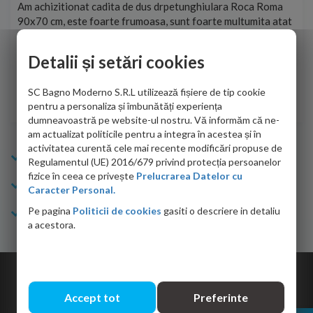
t
Am achizitionat cadita de dus drpetunghiulara Roca Roma
Foa
90x70 cm, este foarte frumoasa, sunt foarte multumita atat
pe 
de personalul firmei dvs. cu care am colaborat in obtinerea
ace
infiormatiilor solicitate cat si de firma de curierat care a
Detalii și setări cookies
Cri
adus coletul in siguranta.Numai bine, va doresc!
SC Bagno Moderno S.R.L utilizează fișiere de tip cookie
Sofrone Viviana -
28.07.2026
pentru a personaliza și îmbunătăți experiența
dumneavoastră pe website-ul nostru. Vă informăm că ne-
am actualizat politicile pentru a integra în acestea și în
activitatea curentă cele mai recente modificări propuse de
Info Bagno
Regulamentul (UE) 2016/679 privind protecția persoanelor
fizice în ceea ce privește
Prelucrarea Datelor cu
Cumparaturi
Caracter Personal.
Pe pagina
Politicii de cookies
gasiti o descriere in detaliu
Suport clienti
a acestora.
Copyright © 2026 Bagno.ro All right reserved. Powered by
Expert Online
Accept tot
Preferinte