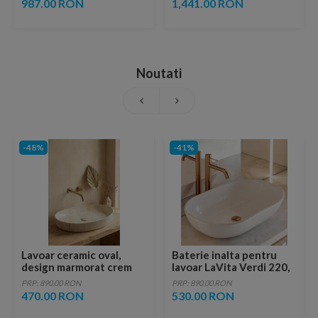
987.00 RON
1,441.00 RON
Noutati
-48%
-41%
Lavoar ceramic oval,
Baterie inalta pentru
design marmorat crem
lavoar LaVita Verdi 220,
lucios cu vene aurii,
fara ventil, brushed
PRP: 890.00 RON
PRP: 890.00 RON
ventil inclus
copper
470.00 RON
530.00 RON