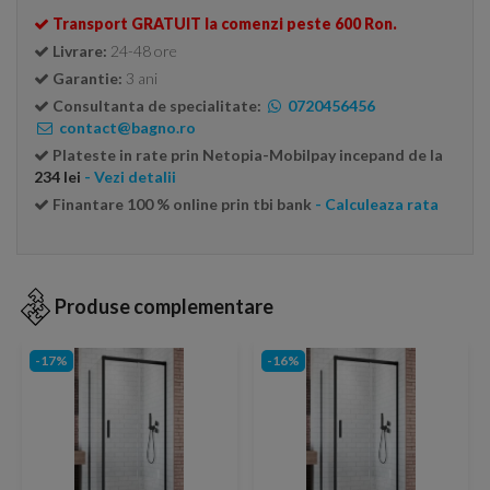
Transport GRATUIT la comenzi peste 600 Ron.
Livrare:
24-48 ore
Garantie:
3 ani
Consultanta de specialitate:
0720456456
contact@bagno.ro
Plateste in rate prin Netopia-Mobilpay incepand de la
234 lei
- Vezi detalii
Finantare 100 % online prin tbi bank
- Calculeaza rata
Produse complementare
-17%
-16%