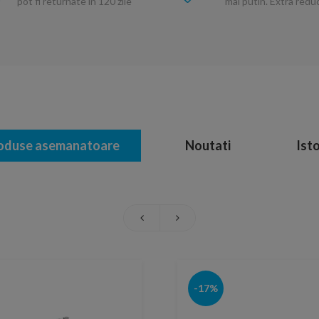
pot fi returnate in 120 zile
mai putin. Extra red
oduse asemanatoare
Noutati
Isto
-17%