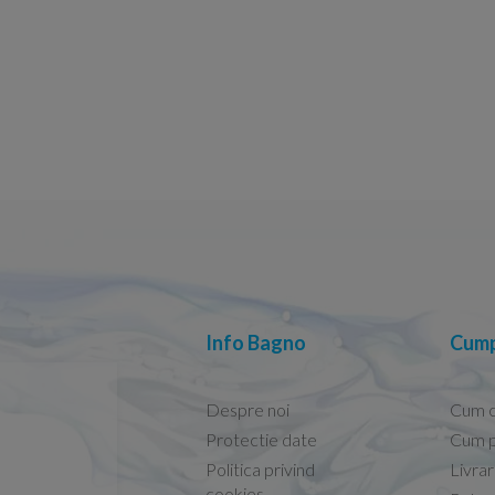
Info Bagno
Cump
Despre noi
Cum 
Protectie date
Cum p
Politica privind
Livra
Conform descrierii!
cookies