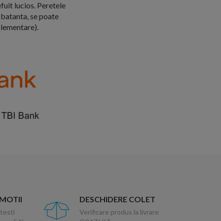
uit lucios. Peretele
a batanta, se poate
plementare).
OMOTII
DESCHIDERE COLET
testi
Verificare produs la livrare