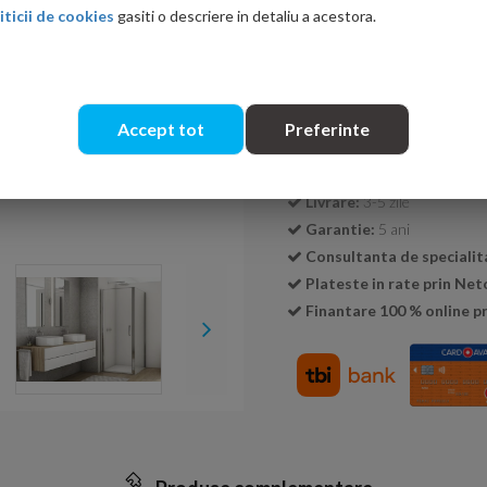
iticii de cookies
gasiti o descriere in detaliu a acestora.
Cantitate:
Accept tot
Preferinte
Transport GRATUIT la c
Livrare:
3-5 zile
Garantie:
5 ani
Consultanta de specialit
Plateste in rate prin Ne
Finantare 100 % online pr