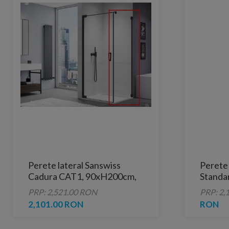
Perete lateral Sanswiss
Perete 
Cadura CAT1, 90xH200cm,
Standar
profil negru mat
cm cro
PRP: 2,521.00 RON
PRP: 2,
2,101.00 RON
RON