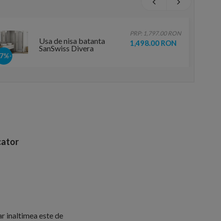
PRP: 1,797.00 RON
Usa de nisa batanta
1,498.00 RON
SanSwiss Divera
70xH200 cm
-17%
ator
r inaltimea este de