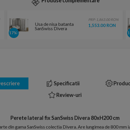
Produse complementare
PRP: 1,863.00 RON
Usa de nisa batanta
1,553.00 RON
SanSwiss Divera
80xH200 cm
-17%
escriere
Specificatii
Produc
Review-uri
Perete lateral fix SanSwiss Divera 80xH200 cm
parte din gama SanSwiss colectia Divera. Are lungimea de 800 mm ia