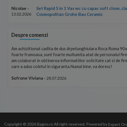
Set Rapid 5 in 1 Vas wc cu capac soft close, c
Nicolae -
Cosmopolitan Grohe Bau Ceramic
13.02.2026
Despre comenzi
mand!
Am achizitionat cadita de dus drpetunghiulara Roca Roma 90x
foarte frumoasa, sunt foarte multumita atat de personalul firm
am colaborat in obtinerea infiormatiilor solicitate cat si de fi
care a adus coletul in siguranta.Numai bine, va doresc!
Sofrone Viviana -
28.07.2026
Copyright © 2026 Bagno.ro All right reserved. Powered by
Expert On