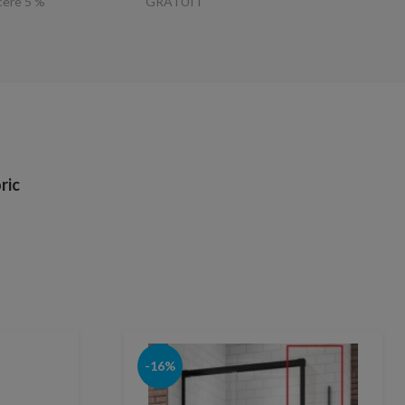
ucere 5 %
GRATUIT
ric
-16%