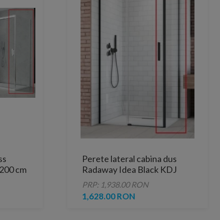
ss
Perete lateral cabina dus
H200 cm
Radaway Idea Black KDJ
dreapta 110 x H200.5 cm
PRP: 1,938.00 RON
profil negru mat
1,628.00 RON