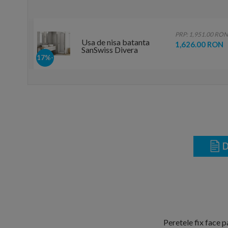
.00 RON
PRP: 1,951.00 RON
Usa de nisa batanta
 RON
1,626.00 RON
SanSwiss Divera
90xH200 cm
-17%
D
Peretele fix face 