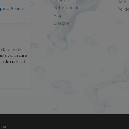
Rate
Setari cookies
lapeta Arena
Nicolae -
Politi
13.02.2026
Blog
Designeri
70 cm, este
Foarte prompți, am cerut detalii despre produs care nu
ei dvs. cu care
primit imediat. După ce am plasat comanda, aceasta a 
rma de curierat
Mulțumesc!
Cristina Opre -
10.07.2026
line