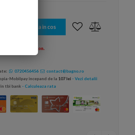
Adauga in cos
omenzi peste 600 Ron.
ate:
0720456456
contact@bagno.ro
topia-Mobilpay incepand de la
107 lei
- Vezi detalii
in tbi bank
- Calculeaza rata