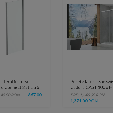
lateral fix Ideal
Perete lateral SanSwi
d Connect 2 sticla 6
Cadura CAST 100 x 
m lucios 80 cm
867.00
145.00 RON
PRP: 1,646.00 RON
1,371.00 RON