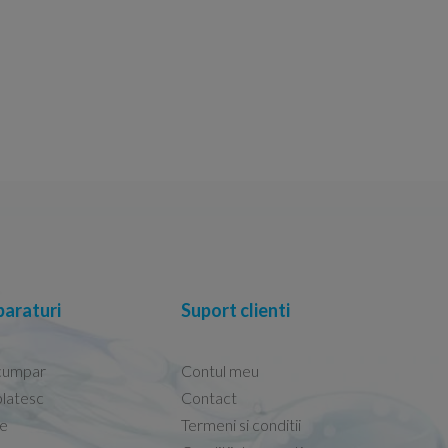
araturi
Suport clienti
cumpar
Contul meu
latesc
Contact
re
Termeni si conditii
Capacele Grohe sunt de bună calitate și se i