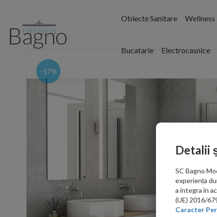
Obiecte Sanitare
Wellness
Bucatarie
Electrocasnice
-17%
Detalii 
SC Bagno Moder
experiența du
a integra în 
(UE) 2016/679 
Caracter Per