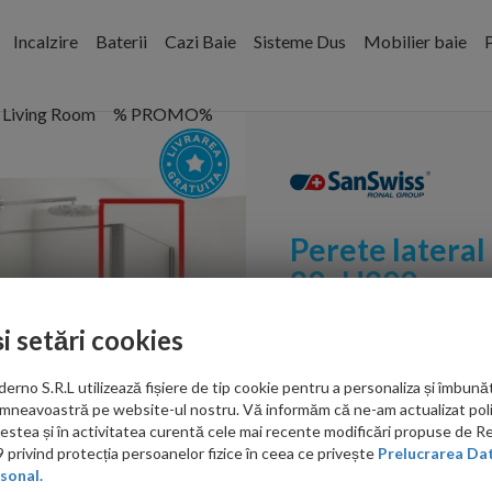
Incalzire
Baterii
Cazi Baie
Sisteme Dus
Mobilier baie
P
Living Room
% PROMO%
Perete lateral
80xH200 cm
Cod:
D22F10805007
și setări cookies
PRP: 767.00 RON
no S.R.L utilizează fișiere de tip cookie pentru a personaliza și îmbunăt
639.00 RON
mneavoastră pe website-ul nostru. Vă informăm că ne-am actualizat poli
acestea și în activitatea curentă cele mai recente modificări propuse de 
privind protecția persoanelor fizice în ceea ce privește
Prelucrarea Dat
Ati gasit in alta p
sonal.