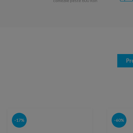
comezile peste 600 Ron
Pr
-17%
-60%