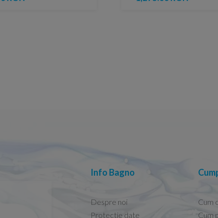
Info Bagno
Cump
Despre noi
Cum 
Protectie date
Cum p