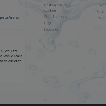
Politica privind
Livra
Conform descrierii!
cookies
Rate
Setari cookies
lapeta Arena
Nicolae -
Politi
13.02.2026
Blog
Designeri
70 cm, este
Foarte prompți, am cerut detalii despre produs care nu
ei dvs. cu care
primit imediat. După ce am plasat comanda, aceasta a 
rma de curierat
Mulțumesc!
Cristina Opre -
10.07.2026