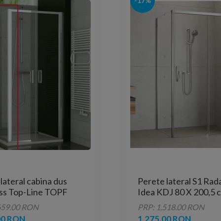
-17%
lateral cabina dus
Perete lateral S1 Ra
ss Top-Line TOPF
Idea KDJ 80 X 200,5 
 profil argintiu
sticla transparenta
659.00 RON
PRP: 1,518.00 RON
00 RON
1,275.00 RON