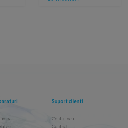
araturi
Suport clienti
cumpar
Contul meu
latesc
Contact