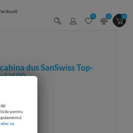
ardoseli
0
0
0
 cabina dus SanSwiss Top-
0xH190
ăți
ticile pentru
Regulamentul
elor cu
arte mai ieftin?