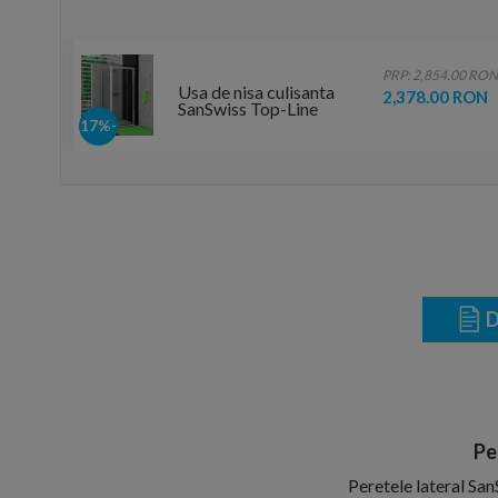
.00 RON
PRP: 2,854.00 RON
Usa de nisa culisanta
 RON
2,378.00 RON
SanSwiss Top-Line
TOPS3 80xH190 cm
-17%
D
Pe
Peretele lateral San