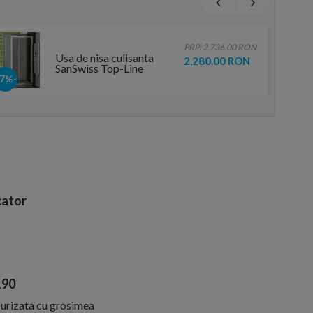
PRP: 2,736.00 RON
Usa de nisa culisanta
2,280.00 RON
SanSwiss Top-Line
TOPS3 70xH190 cm
-17%
ator
190
ecurizata cu grosimea