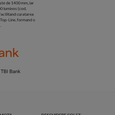
 este de 1400 mm, iar
00 luminos (cod.
acilitand curatarea
a Top-Line, formand o
.
OMOTII
DESCHIDERE COLET