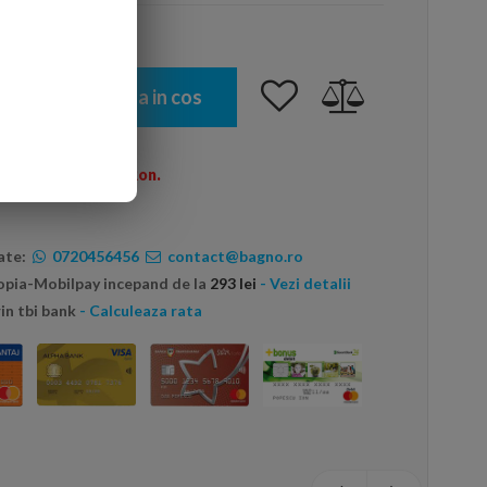
Adauga in cos
omenzi peste 600 Ron.
ate:
0720456456
contact@bagno.ro
topia-Mobilpay incepand de la
293 lei
- Vezi detalii
in tbi bank
- Calculeaza rata