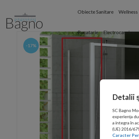
Obiecte Sanitare
Wellness
Bucatarie
Electrocasnice
-17%
Detalii 
SC Bagno Moder
experiența du
a integra în 
(UE) 2016/679 
Caracter Per