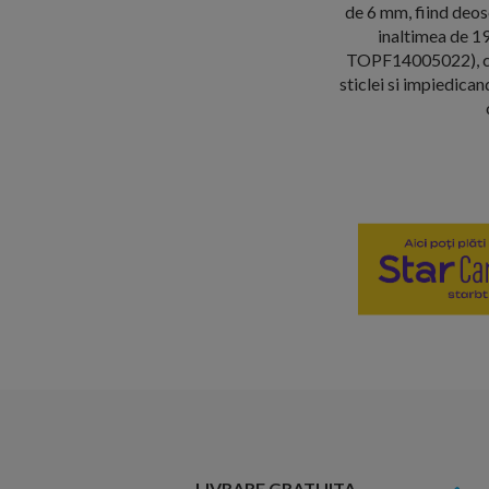
de 6 mm, fiind deose
inaltimea de 19
TOPF14005022), car
sticlei si impiedica
LIVRARE GRATUITA