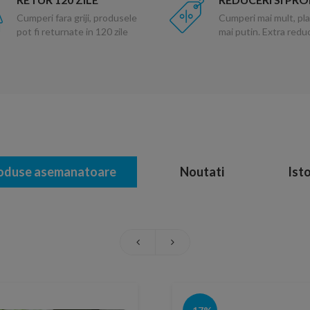
Cumperi fara griji, produsele
Cumperi mai mult, pla
pot fi returnate in 120 zile
mai putin. Extra red
oduse asemanatoare
Noutati
Isto