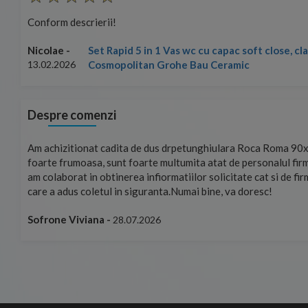
Conform descrierii!
Set Rapid 5 in 1 Vas wc cu capac soft close, c
Nicolae -
Cosmopolitan Grohe Bau Ceramic
13.02.2026
Despre comenzi
mand!
Am achizitionat cadita de dus drpetunghiulara Roca Roma 90x
foarte frumoasa, sunt foarte multumita atat de personalul firm
am colaborat in obtinerea infiormatiilor solicitate cat si de fi
care a adus coletul in siguranta.Numai bine, va doresc!
Sofrone Viviana -
28.07.2026