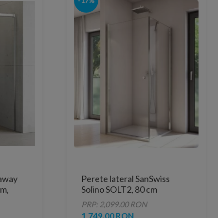
-17%
daway
Perete lateral SanSwiss
cm,
Solino SOLT2, 80 cm
PRP: 2,099.00 RON
1,749.00 RON