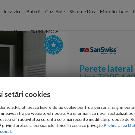
Incalzire
Baterii
Cazi Baie
Sisteme Dus
Mobilier baie
P
Living Room
% PROMO%
Perete lateral
Line TOPF 14
Cod:
TOPF14005007
și setări cookies
PRP: 2,107.00 RON
no S.R.L utilizează fișiere de tip cookie pentru a personaliza și îmbunăt
1,755.00 RON
mneavoastră pe website-ul nostru. Vă informăm că ne-am actualizat poli
acestea și în activitatea curentă cele mai recente modificări propuse de 
privind protecția persoanelor fizice în ceea ce privește
Prelucrarea Dat
Ati gasit in alta p
sonal.