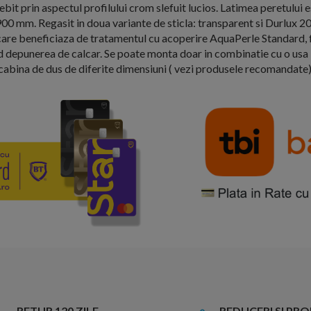
bit prin aspectul profilului crom slefuit lucios. Latimea peretului
00 mm. Regasit in doua variante de sticla: transparent si Durlux 2
e beneficiaza de tratamentul cu acoperire AquaPerle Standard, f
nd depunerea de calcar. Se poate monta doar in combinatie cu o us
cabina de dus de diferite dimensiuni ( vezi produsele recomandate)
RETUR 120 ZILE
REDUCERI SI PR