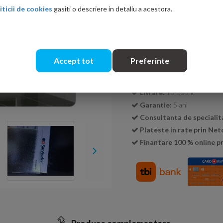
iticii de cookies
gasiti o descriere in detaliu a acestora.
Cantitate:
Accept tot
Preferinte
Transport GRATUIT la c
Livrare:
15-30 zile
Garantie:
5 ani
Consultanta de specialit
Plateste in rate prin Ne
Finantare 100 % online pr