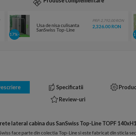
Produse complementare
PRP: 2,792.00 RON
Usa de nisa culisanta
2,326.00 RON
SanSwiss Top-Line
TOPS3 75xH190 cm
-17%
escriere
Specificatii
Produc
Review-uri
rete lateral cabina dus SanSwiss Top-Line TOPF 140xH
Swiss face parte din colectia Top-Line si este fabricat din sticla s