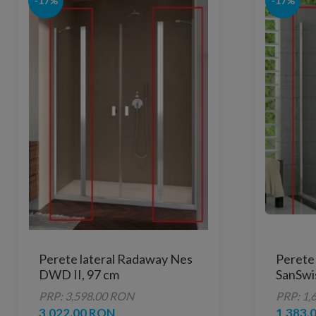
-17%
-17%
Perete lateral Radaway Nes
Perete 
DWD II, 97 cm
SanSwi
70xH190
PRP: 3,598.00 RON
PRP: 1,
3,022.00 RON
1,383.