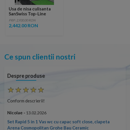
Usa de nisa culisanta
SanSwiss Top-Line
TOPS3 90xH190 cm
PRP: 2,930.00 RON
2,442.00 RON
Ce spun clientii nostri
Despre produse
Conform descrierii!
Con
Nicolae -
Nic
13.02.2026
Set Rapid 5 in 1 Vas wc cu capac soft close, clapeta
Arena Cosmopolitan Grohe Bau Ceramic