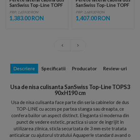
SanSwiss Top-Line TOPF
SanSwiss Top-Line TOPF
70xH190 profil argintiu
75xH190 profil argintiu
PRP: 1,659.00 RON
PRP: 1,689.00 RON
1,383.00 RON
1,407.00 RON
Descriere
Specificatii
Producator
Review-uri
Usa de nisa culisanta SanSwiss Top-Line TOPS3
90xH190 cm
Usa de nisa culisanta face parte din seria cabinelor de dus
TOP-LINE cu acces pe partea stanga sau dreapta, ce
confera bailor un aspect distinct. Eleganta si moderna din
punct de vedere estetic, practica si usor de ingrijit in
utilizarea zilnica, sticla securizata de 3 mm este tratata
anticalcar cu ajutorul stratului Aquaperle standard avand o