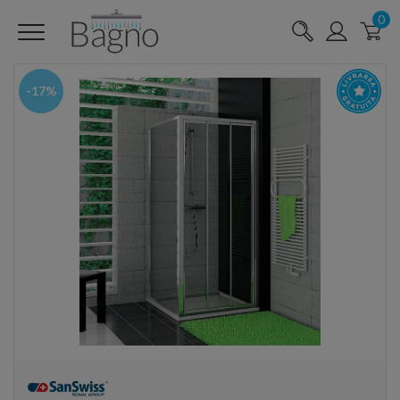
0
-17%