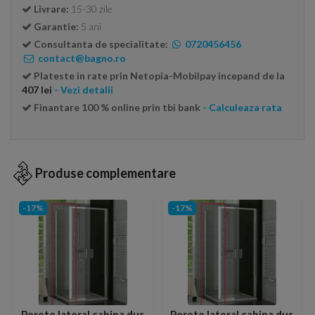
Livrare:
15-30 zile
Garantie:
5 ani
Consultanta de specialitate:
0720456456
contact@bagno.ro
Plateste in rate prin Netopia-Mobilpay incepand de la
407 lei
- Vezi detalii
Finantare 100 % online prin tbi bank
- Calculeaza rata
Produse complementare
-17%
-17%
Perete lateral cabina dus
Perete lateral cabina dus