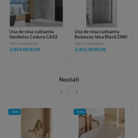
Usa de nisa culisanta
Usa de nisa culisanta
SanSwiss Cadura CAS2
Radaway Idea Black DWJ
160 x H200 cm sticla
dreapta 140 x H200.5 cm
PRP: 4,624.00 RON
PRP: 4,110.00 RON
Shade
profil negru mat
3,854.00 RON
3,452.00 RON
Noutati
-48%
-41%