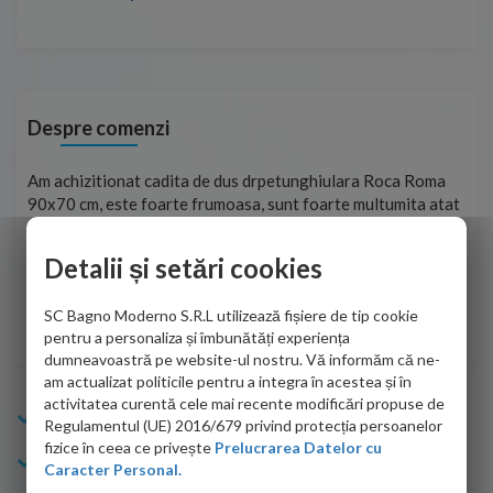
Despre comenzi
t
Am achizitionat cadita de dus drpetunghiulara Roca Roma
Foa
90x70 cm, este foarte frumoasa, sunt foarte multumita atat
pe 
de personalul firmei dvs. cu care am colaborat in obtinerea
ace
infiormatiilor solicitate cat si de firma de curierat care a
Detalii și setări cookies
Cri
adus coletul in siguranta.Numai bine, va doresc!
SC Bagno Moderno S.R.L utilizează fișiere de tip cookie
Sofrone Viviana -
28.07.2026
pentru a personaliza și îmbunătăți experiența
dumneavoastră pe website-ul nostru. Vă informăm că ne-
am actualizat politicile pentru a integra în acestea și în
activitatea curentă cele mai recente modificări propuse de
Info Bagno
Regulamentul (UE) 2016/679 privind protecția persoanelor
fizice în ceea ce privește
Prelucrarea Datelor cu
Cumparaturi
Caracter Personal.