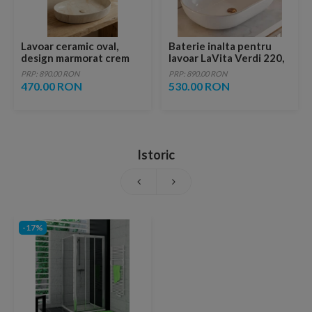
Lavoar ceramic oval,
Baterie inalta pentru
design marmorat crem
lavoar LaVita Verdi 220,
lucios cu vene aurii,
fara ventil, brushed
PRP: 890.00 RON
PRP: 890.00 RON
ventil inclus
copper
470.00 RON
530.00 RON
Istoric
-17%