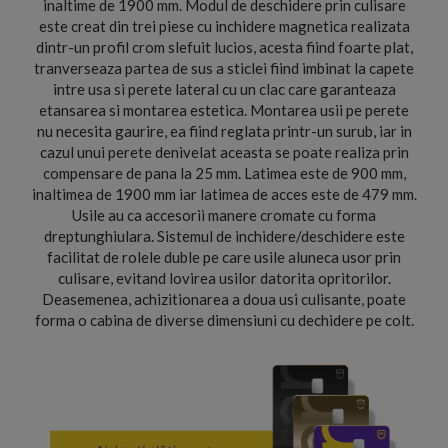
inaltime de 1900 mm. Modul de deschidere prin culisare
este creat din trei piese cu inchidere magnetica realizata
dintr-un profil crom slefuit lucios, acesta fiind foarte plat,
tranverseaza partea de sus a sticlei fiind imbinat la capete
intre usa si perete lateral cu un clac care garanteaza
etansarea si montarea estetica. Montarea usii pe perete
nu necesita gaurire, ea fiind reglata printr-un surub, iar in
cazul unui perete denivelat aceasta se poate realiza prin
compensare de pana la 25 mm. Latimea este de 900 mm,
inaltimea de 1900 mm iar latimea de acces este de 479 mm.
Usile au ca accesorii manere cromate cu forma
dreptunghiulara. Sistemul de inchidere/deschidere este
facilitat de rolele duble pe care usile aluneca usor prin
culisare, evitand lovirea usilor datorita opritorilor.
Deasemenea, achizitionarea a doua usi culisante, poate
forma o cabina de diverse dimensiuni cu dechidere pe colt.