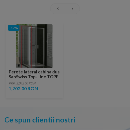
-17%
Perete lateral cabina dus
SanSwiss Top-Line TOPF
120xH190
PRP: 2,042.00 RON
1,702.00 RON
Ce spun clientii nostri