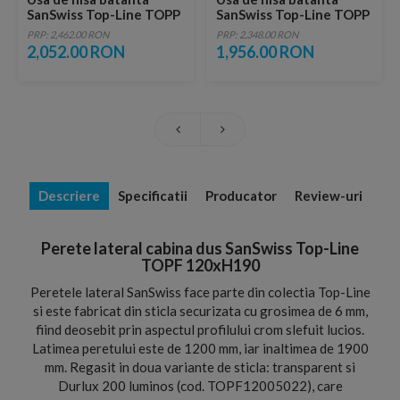
SanSwiss Top-Line TOPP
SanSwiss Top-Line TOPP
80xH190 cm
70xH190 cm
PRP: 2,462.00 RON
PRP: 2,348.00 RON
2,052.00 RON
1,956.00 RON
Descriere
Specificatii
Producator
Review-uri
Perete lateral cabina dus SanSwiss Top-Line
TOPF 120xH190
Peretele lateral SanSwiss face parte din colectia Top-Line
si este fabricat din sticla securizata cu grosimea de 6 mm,
fiind deosebit prin aspectul profilului crom slefuit lucios.
Latimea peretului este de 1200 mm, iar inaltimea de 1900
mm. Regasit in doua variante de sticla: transparent si
Durlux 200 luminos (cod. TOPF12005022), care