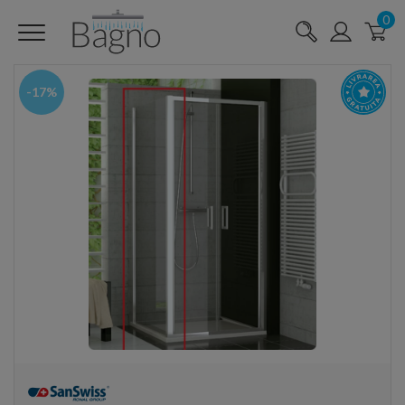
0
-17%