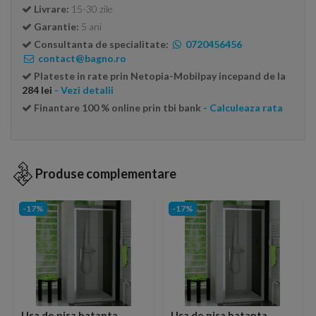
Livrare:
15-30 zile
Garantie:
5 ani
Consultanta de specialitate:
0720456456
contact@bagno.ro
Plateste in rate prin Netopia-Mobilpay incepand de la
284 lei
- Vezi detalii
Finantare 100 % online prin tbi bank
- Calculeaza rata
Produse complementare
-17%
-17%
Usa de nisa batanta
Usa de nisa batanta