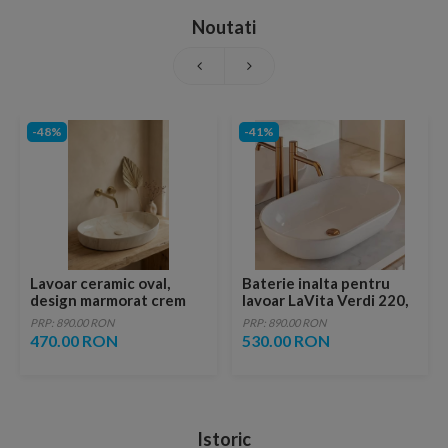
Noutati
-48%
-41%
Lavoar ceramic oval,
Baterie inalta pentru
design marmorat crem
lavoar LaVita Verdi 220,
lucios cu vene aurii,
fara ventil, brushed
PRP: 890.00 RON
PRP: 890.00 RON
ventil inclus
copper
470.00 RON
530.00 RON
Istoric