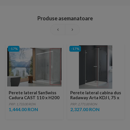
Produse asemanatoare
-17%
-17%
Perete lateral SanSwiss
Perete lateral cabina dus
Cadura CAST 110 x H200
Radaway Arta KDJ I, 75 x
cm
200 cm
PRP: 1,733.00 RON
PRP: 2,771.00 RON
1,444.00 RON
2,327.00 RON