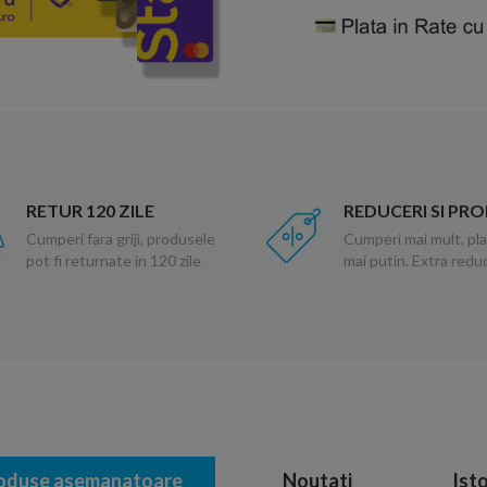
RETUR 120 ZILE
REDUCERI SI PR
Cumperi fara griji, produsele
Cumperi mai mult, pla
pot fi returnate in 120 zile
mai putin. Extra red
oduse asemanatoare
Noutati
Isto