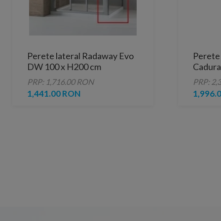
Perete lateral Radaway Evo
Perete 
DW 100 x H200 cm
Cadura
profil 
PRP: 1,716.00 RON
PRP: 2,
1,441.00 RON
1,996.