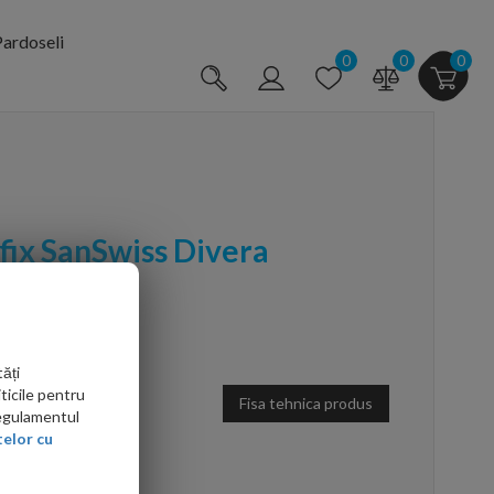
ardoseli
0
0
0
 fix SanSwiss Divera
ăți
ticile pentru
Fisa tehnica produs
Regulamentul
elor cu
arte mai ieftin?