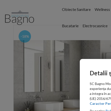
Obiecte Sanitare
Wellness
Bucatarie
Electrocasnice
-18%
Detalii 
SC Bagno Moder
experiența du
a integra în 
(UE) 2016/679 
Caracter Per
Pe pagina
Pol