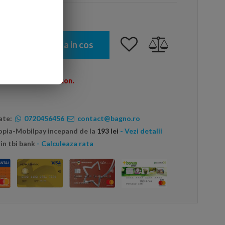
Adauga in cos
omenzi peste 600 Ron.
ate:
0720456456
contact@bagno.ro
topia-Mobilpay incepand de la
193 lei
- Vezi detalii
in tbi bank
- Calculeaza rata