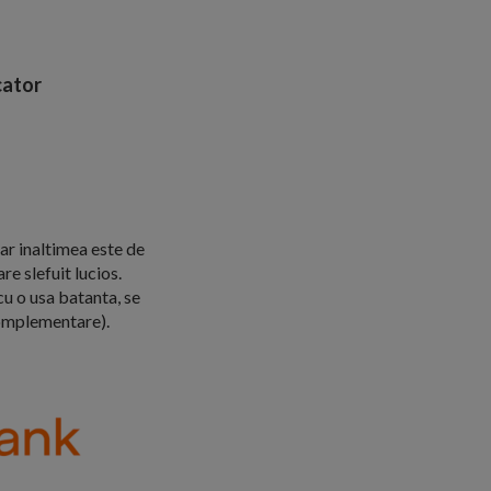
ator
ar inaltimea este de
 slefuit lucios.
cu o usa batanta, se
complementare).