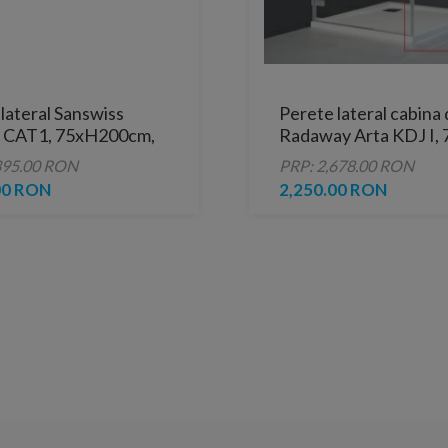
lateral Sanswiss
Perete lateral cabina
 CAT1, 75xH200cm,
Radaway Arta KDJ I, 
negru mat
200 cm
395.00 RON
PRP: 2,678.00 RON
00 RON
2,250.00 RON