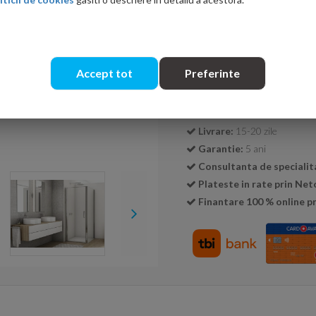
Cantitate:
Accept tot
Preferinte
Transport GRATUIT la c
Livrare:
15-20 zile
Garantie:
5 ani
Consultanta de specialit
Plateste in rate prin Ne
Finantare 100 % online pr