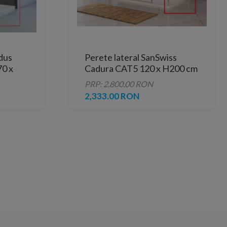
 dus
Perete lateral SanSwiss
70 x
Cadura CAT5 120 x H200 cm
PRP: 2,800.00 RON
2,333.00 RON