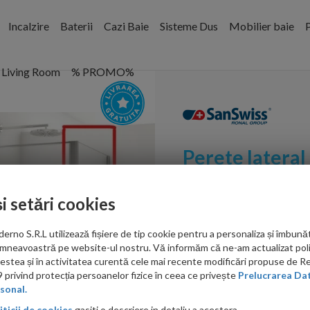
Incalzire
Baterii
Cazi Baie
Sisteme Dus
Mobilier baie
P
Living Room
% PROMO%
Perete lateral
120xH200 cm
și setări cookies
Cod:
D22F1205007
no S.R.L utilizează fișiere de tip cookie pentru a personaliza și îmbunăt
PRP: 1,413.00 RON
mneavoastră pe website-ul nostru. Vă informăm că ne-am actualizat poli
1,160.00 RON
acestea și în activitatea curentă cele mai recente modificări propuse de 
privind protecția persoanelor fizice în ceea ce privește
Prelucrarea Dat
Ati gasit in alta p
sonal.
iticii de cookies
gasiti o descriere in detaliu a acestora.