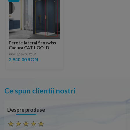
Perete lateral Sanswiss
Cadura CAT1 GOLD
110xH200cm
PRP: 3,528.00 RON
2,940.00 RON
Ce spun clientii nostri
Despre produse