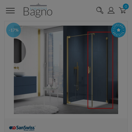
0
-17%