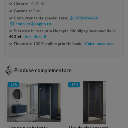
Livrare:
15-30 zile
Garantie:
5 ani
Consultanta de specialitate:
0720456456
contact@bagno.ro
Plateste in rate prin Netopia-Mobilpay incepand de la
490 lei
- Vezi detalii
Finantare 100 % online prin tbi bank
- Calculeaza rata
Produse complementare
-17%
-17%
Usa de nisa batanta
Usa de nisa batanta