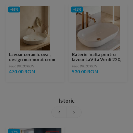
-48%
-41%
Lavoar ceramic oval,
Baterie inalta pentru
design marmorat crem
lavoar LaVita Verdi 220,
lucios cu vene aurii,
fara ventil, brushed
PRP: 890.00 RON
PRP: 890.00 RON
ventil inclus
copper
470.00 RON
530.00 RON
Istoric
-17%