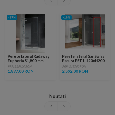
-17%
-18%
Perete lateral Radaway
Perete lateral SanSwiss
Euphoria S1,800 mm
Escura EST1, 120xH200
cm
PRP: 2,259.00 RON
PRP: 3,157.00 RON
1,897.00 RON
2,592.00 RON
Noutati