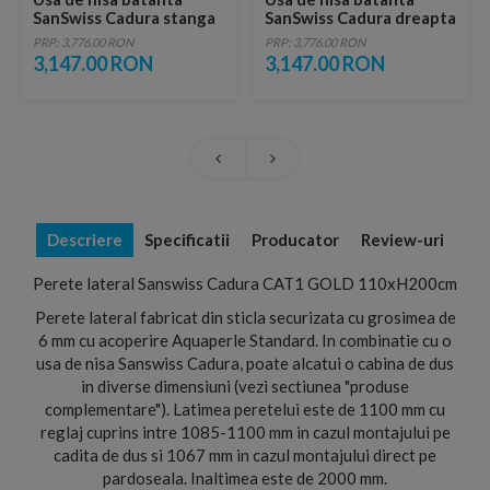
SanSwiss Cadura stanga
SanSwiss Cadura dreapta
70xH200 Gold
70xH200 Gold
PRP: 3,776.00 RON
PRP: 3,776.00 RON
3,147.00 RON
3,147.00 RON
Descriere
Specificatii
Producator
Review-uri
Perete lateral Sanswiss Cadura CAT1 GOLD 110xH200cm
Perete lateral fabricat din sticla securizata cu grosimea de
6 mm cu acoperire Aquaperle Standard. In combinatie cu o
usa de nisa Sanswiss Cadura, poate alcatui o cabina de dus
in diverse dimensiuni (vezi sectiunea "produse
complementare"). Latimea peretelui este de 1100 mm cu
reglaj cuprins intre 1085-1100 mm in cazul montajului pe
cadita de dus si 1067 mm in cazul montajului direct pe
pardoseala. Inaltimea este de 2000 mm.