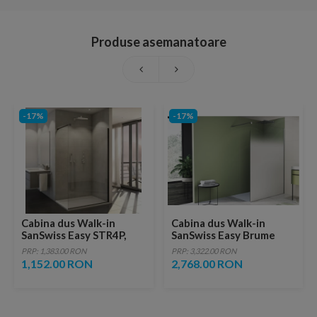
Produse asemanatoare
-17%
-17%
Cabina dus Walk-in
Cabina dus Walk-in
SanSwiss Easy STR4P,
SanSwiss Easy Brume
90xH200 cm, profil negru
120xH200 cm profil alb
PRP: 1,383.00 RON
PRP: 3,322.00 RON
mat
1,152.00 RON
2,768.00 RON