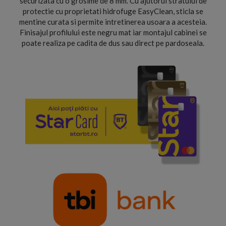
securizata cu o grosime de 8 mm. Cu ajutorul stratului de
protectie cu proprietati hidrofuge EasyClean, sticla se
mentine curata si permite intretinerea usoara a acesteia.
Finisajul profilului este negru mat iar montajul cabinei se
poate realiza pe cadita de dus sau direct pe pardoseala.