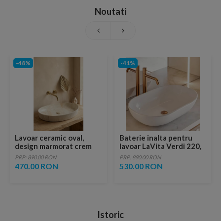
Noutati
-48%
-41%
Lavoar ceramic oval,
Baterie inalta pentru
design marmorat crem
lavoar LaVita Verdi 220,
lucios cu vene aurii,
fara ventil, brushed
PRP: 890.00 RON
PRP: 890.00 RON
ventil inclus
copper
470.00 RON
530.00 RON
Istoric