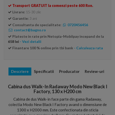
Transport GRATUIT la comenzi peste 600 Ron.
Livrare:
15-30 zile
Garantie:
3 ani
Consultanta de specialitate:
0720456456
contact@bagno.ro
Plateste in rate prin Netopia-Mobilpay incepand de la
658 lei
- Vezi detalii
Finantare 100 % online prin tbi bank
- Calculeaza rata
Descriere
Specificatii
Producator
Review-uri
Cabina dus Walk-In Radaway Modo New Black I
Factory, 130 x H200 cm
Cabina de dus Walk-in face parte din gama Radaway,
colectia Modo New Black I Factory avand o dimensiune de
1300 x H2000 mm. Este confectionata din sticla