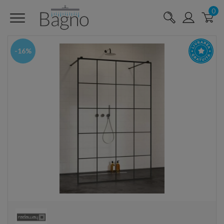
0
-16%