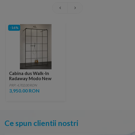
-16%
Cabina dus Walk-In
Radaway Modo New
Black I Factory, 130 x
PRP: 4,702.00 RON
H200 cm
3,950.00 RON
Ce spun clientii nostri