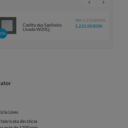
PRP: 1,372.00 RON
Cadita dus SanSwiss
1,225.00 RON
Livada W20Q
80x80xH3,5 cm
-11%
marmura sintetica alba
ator
icla Lines
fabricata din sticla
mea este de 1200 mm,