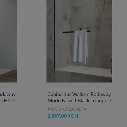
Radaway
Cabina dus Walk-In Radaway
70xH200
Modo New II Black cu suport
prosop 125xH200 cm
PRP: 3,437.00 RON
2,887.00 RON