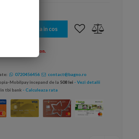
Adauga in cos
omenzi peste 600 Ron.
ate:
0720456456
contact@bagno.ro
topia-Mobilpay incepand de la
508 lei
- Vezi detalii
in tbi bank
- Calculeaza rata