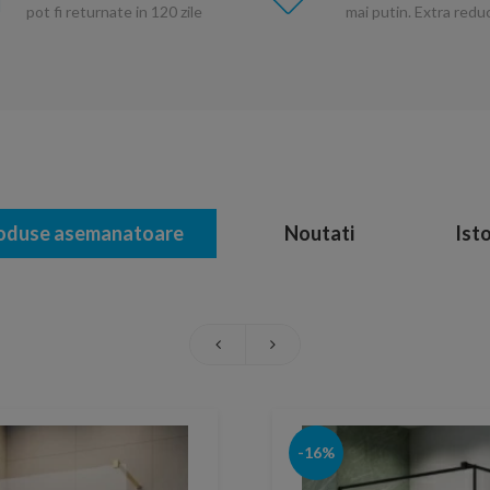
pot fi returnate in 120 zile
mai putin. Extra red
oduse asemanatoare
Noutati
Isto
-16%