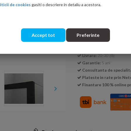
iticii de cookies
gasiti o descriere in detaliu a acestora.
Cantitate:
Accept tot
Preferinte
Transport GRATUIT la c
Livrare:
20-30 zile
Garantie:
5 ani
Consultanta de specialit
Plateste in rate prin Ne
Finantare 100 % online pr