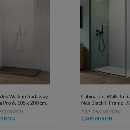
 dus Walk-in Radaway
Cabina dus Walk-In 
 Pro 6, 105 x 200 cm,
Nes Black II Frame, 
cm
913.00 RON
PRP: 2,863.00 RON
00 RON
2,405.00 RON