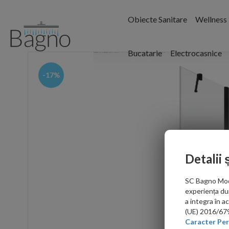
Obiecte Sanitare
Wellness
Bucatarie
Electrocasnice
-17%
Detalii 
SC Bagno Moder
experiența du
a integra în 
(UE) 2016/679 
Caracter Per