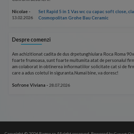
Set Rapid 5 in 1 Vas wc cu capac soft close, c
Nicolae -
Cosmopolitan Grohe Bau Ceramic
13.02.2026
Despre comenzi
mand!
Am achizitionat cadita de dus drpetunghiulara Roca Roma 90x
foarte frumoasa, sunt foarte multumita atat de personalul firm
am colaborat in obtinerea infiormatiilor solicitate cat si de fi
care a adus coletul in siguranta.Numai bine, va doresc!
Sofrone Viviana -
28.07.2026
Copyright © 2026 Bagno.ro All right reserved. Powered by
Expert On