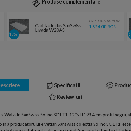
Produse complementare
PRP: 1,829.00 RON
Cadita de dus SanSwiss
1,524.00 RON
Livada W20AS
120x70xH3,7 cm
-17%
marmura sintetica alba
escriere
Specificatii
Produc
Review-uri
s Walk-In SanSwiss Solino SOLT1, 120xH198,4 cm profil negru, st
in a producatorului elvetian Sanswiss colectia Solino SOLT1, este 
es de 6 mm tratata anticalcar cu stratul Aquaperle standard. Lati