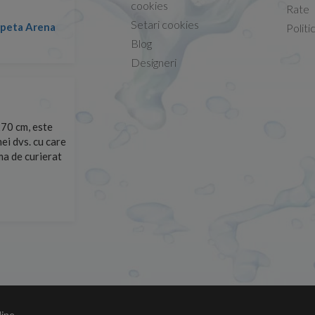
cookies
Rate
Setari cookies
lapeta Arena
Nicolae -
Politi
13.02.2026
Blog
Designeri
70 cm, este
Foarte prompți, am cerut detalii despre produs care nu
ei dvs. cu care
primit imediat. După ce am plasat comanda, aceasta a 
rma de curierat
Mulțumesc!
Cristina Opre -
10.07.2026
line