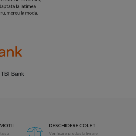
daptata la latimea
gru, mereu la moda,
OMOTII
DESCHIDERE COLET
testi
Verificare produs la livrare