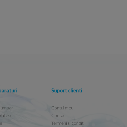
araturi
Suport clienti
cumpar
Contul meu
latesc
Contact
re
Termeni si conditii
Capacele Grohe sunt de bună calitate și se i