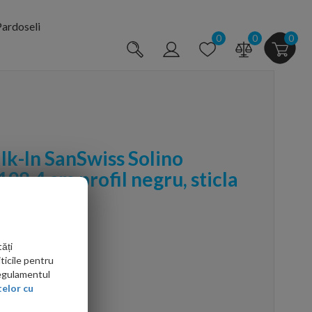
ardoseli
0
0
0
lk-In SanSwiss Solino
8,4 cm profil negru, sticla
ăți
ticile pentru
Regulamentul
elor cu
arte mai ieftin?