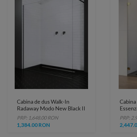
Cabina de dus Walk-In
Cabina
Radaway Modo New Black II
Essenza
55 x H200 cm profil negru
gold
PRP: 1,648.00 RON
PRP: 2,
mat
1,384.00 RON
2,447.