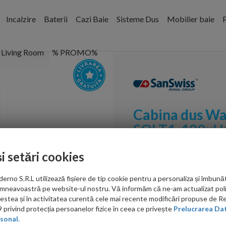
Incalzire
Baterii
Cazi Baie
Sisteme Dus
Mobilier baie
P
Living Room
% PROMO%
Cabina dus Wa
SOLT1, 120xH19
Lines
și setări cookies
Cod:
SOLT112000688
PRP: 3,658.00 RON
no S.R.L utilizează fișiere de tip cookie pentru a personaliza și îmbunăt
mneavoastră pe website-ul nostru. Vă informăm că ne-am actualizat poli
3,048.00 RON
acestea și în activitatea curentă cele mai recente modificări propuse de 
privind protecția persoanelor fizice în ceea ce privește
Prelucrarea Dat
Ati gasit in alta p
sonal.