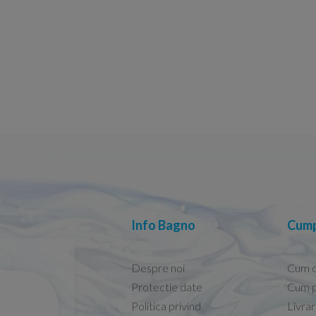
Info Bagno
Cump
Despre noi
Cum 
Protectie date
Cum p
Politica privind
Livra
Conform descrierii!