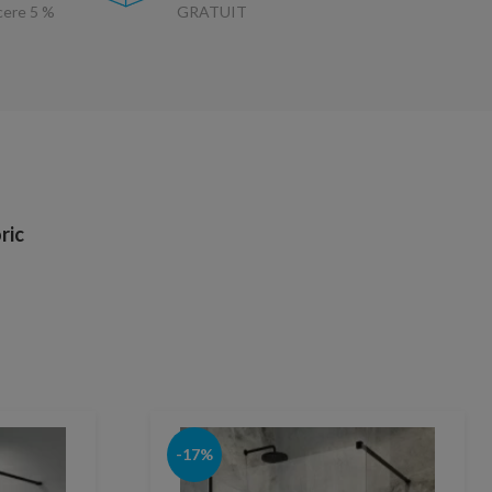
ucere 5 %
GRATUIT
ric
-17%