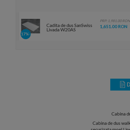
.00 RON
PRP: 1,981.00 RON
Cadita de dus SanSwiss
 RON
1,651.00 RON
Livada W20AS
120x80xH3,7 cm
-17%
marmura sintetica alba
D
Cabina du
Cabina de dus walk-
securizata moel Lin