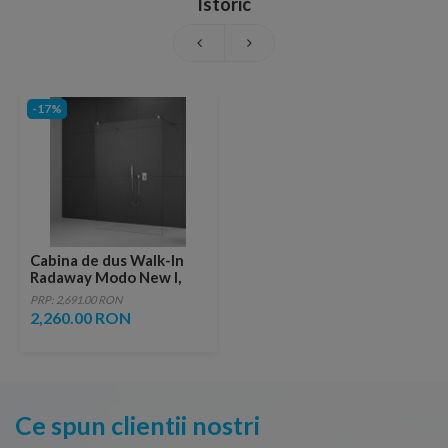
Istoric
-17%
Cabina de dus Walk-In
Radaway Modo New I,
120x200 cm, sticla
PRP: 2,691.00 RON
transparenta
2,260.00 RON
Ce spun clientii nostri