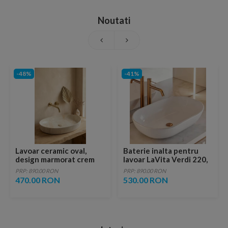
Noutati
-48%
-41%
Lavoar ceramic oval,
Baterie inalta pentru
design marmorat crem
lavoar LaVita Verdi 220,
lucios cu vene aurii,
fara ventil, brushed
PRP: 890.00 RON
PRP: 890.00 RON
ventil inclus
copper
470.00 RON
530.00 RON