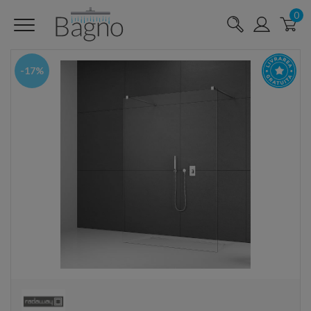
0
-17%