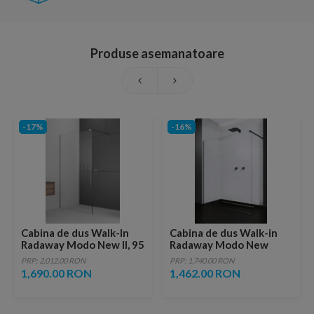
Produse asemanatoare
-17%
-16%
Cabina de dus Walk-In
Cabina de dus Walk-in
Radaway Modo New II, 95
Radaway Modo New
x H200 cm, sticla
Black II 70 cm, profil
PRP: 2,012.00 RON
PRP: 1,740.00 RON
transparenta
negru
1,690.00 RON
1,462.00 RON