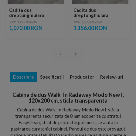
Cadita dus
Cadita dus
dreptunghiulara
dreptunghiulara
Radaway Doros D,
Radaway Doros D,
PRP: 1,277.00 RON
PRP: 1,376.00 RON
120X80X5 cm, acrilica
120X90X5 cm, acrilica
1,073.00 RON
1,156.00 RON
Descriere
Specificatii
Producator
Review-uri
Cabina de dus Walk-In Radaway Modo New I,
120x200 cm, sticla transparenta
Cabina de dus Walk-In Radaway Modo New I, sticla
transparenta securizata de 8 mm acoperita cu stratul
EasyClean, strat de protectie polimeric ce ajuta la
pastrarea curateniei cabinei. Panoul de dus este prevazut
cu doua brate stabilizatoare din alama ce asigura acesteia