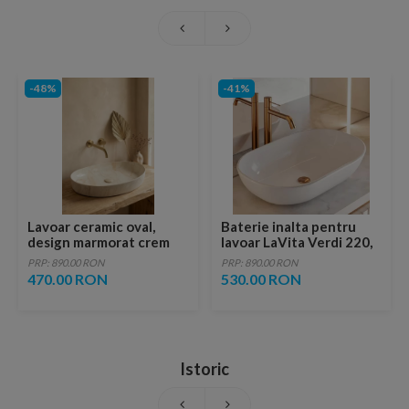
-48%
-41%
Lavoar ceramic oval,
Baterie inalta pentru
design marmorat crem
lavoar LaVita Verdi 220,
lucios cu vene aurii,
fara ventil, brushed
PRP: 890.00 RON
PRP: 890.00 RON
ventil inclus
copper
470.00 RON
530.00 RON
Istoric