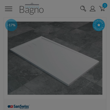
0
-17%