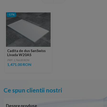
-17%
Cadita de dus SanSwiss
Livada W20AS
100x80xH3,5 cm
PRP: 1,766.00 RON
marmura sintetica alba
1,471.00 RON
Ce spun clientii nostri
Despre produse