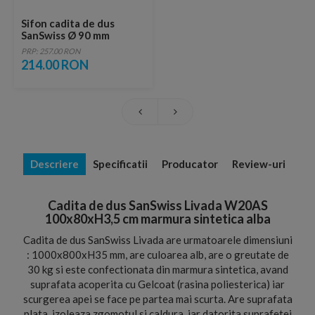
Sifon cadita de dus
SanSwiss Ø 90 mm
PRP: 257.00 RON
214.00 RON
Descriere
Specificatii
Producator
Review-uri
Cadita de dus SanSwiss Livada W20AS
100x80xH3,5 cm marmura sintetica alba
Cadita de dus SanSwiss Livada are urmatoarele dimensiuni
: 1000x800xH35 mm, are culoarea alb, are o greutate de
30 kg si este confectionata din marmura sintetica, avand
suprafata acoperita cu Gelcoat (rasina poliesterica) iar
scurgerea apei se face pe partea mai scurta. Are suprafata
plata, izoleaza zgomotul si caldura, iar datorita suprafetei