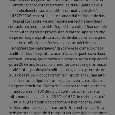
antiderapante este rezistenta la uzura. Cadita de dus
indeplineste toate conditiile normativului UE EN
14527:2006, care stabileste standardul caditelor de dus.
Suprafata caditei de dus ramane perfect neteda dupa
contactul cu apa, este hidrofuga si fara colturi inaccesibile
ce ar putea ingreuna procesul de curatare. Apa se scurge
de pe intreaga suprafata a caditei de dus pana la margine,
in totalitate, sub forma de picaturi mici de apa.
Proprietatile materialelor din care este confectionata
cadita de dus si suprafata acesteia, ce se pastreaza dupa
contactul cu apa, garanteaza o curatare usoara timp de cel
putin 20 de ani. In cazul unui montaj corect se garanteaza
stabilitatea pardoselei caditei de dus, ca la o greutate de
150 kg sa nu se produca deformari, nici chiar în urma altor
incidente, de tipul sariturilor, ce ar avea ca rezultat o
scurgere deficitara. Cadita de dus a fost testata în timp ce
apa curgea în 100 de cicluri continue cu temperaturi
alternante ale apei între 75 °C si 14 °C. In cadrul testului
nu s-au gasit indicii de deformare nici macar in urma
incidentelor (de exemplu, sarituri). Prin teste s-a verificat
rezistenta caditelor de dus impotriva diverselor substante