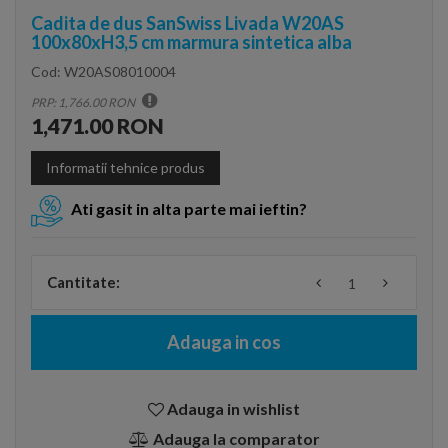
Cadita de dus SanSwiss Livada W20AS
100x80xH3,5 cm marmura sintetica alba
Cod:
W20AS08010004
PRP: 1,766.00 RON
1,471.00 RON
Informatii tehnice produs
Ati gasit in alta parte mai ieftin?
Cantitate:
Adauga in cos
Adauga in wishlist
Adauga la comparator