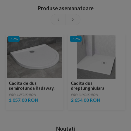
Produse asemanatoare
-17%
-17%
Cadita de dus
Cadita dus
semirotunda Radaway,
dreptunghiulara
Delos P 100x90 cm
Radaway Kyntos F 120 x
PRP: 1,259.00 RON
PRP: 3,160.00 RON
100 x H3 cm, decupabila
1,057.00 RON
2,654.00 RON
Noutati