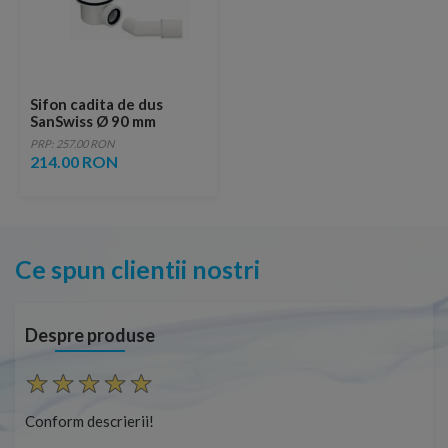
Sifon cadita de dus
SanSwiss Ø 90 mm
PRP: 257.00 RON
214.00 RON
Ce spun clientii nostri
Despre produse
Conform descrierii!
Con