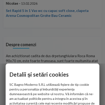
Nicolae -
Nic
13.02.2026
Set Rapid 5 in 1 Vas wc cu capac soft close, clapeta
Arena Cosmopolitan Grohe Bau Ceramic
Despre comenzi
t
Am achizitionat cadita de dus drpetunghiulara Roca Roma
Foa
90x70 cm, este foarte frumoasa, sunt foarte multumita atat
pe 
de personalul firmei dvs. cu care am colaborat in obtinerea
ace
infiormatiilor solicitate cat si de firma de curierat care a
Detalii și setări cookies
Cri
adus coletul in siguranta.Numai bine, va doresc!
SC Bagno Moderno S.R.L utilizează fișiere de tip cookie
Sofrone Viviana -
28.07.2026
pentru a personaliza și îmbunătăți experiența
dumneavoastră pe website-ul nostru. Vă informăm că ne-
am actualizat politicile pentru a integra în acestea și în
activitatea curentă cele mai recente modificări propuse de