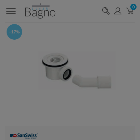
0
-17%