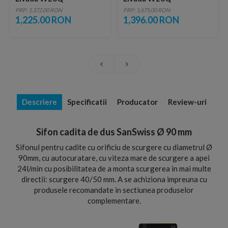
80x80xH3,5 cm marmura
90x90xH3,5 cm marmura
PRP: 1,372.00 RON
PRP: 1,675.00 RON
sintetica alba
sintetica alba
1,225.00 RON
1,396.00 RON
Descriere
Specificatii
Producator
Review-uri
Sifon cadita de dus SanSwiss Ø 90 mm
Sifonul pentru cadite cu orificiu de scurgere cu diametrul Ø
90mm, cu autocuratare, cu viteza mare de scurgere a apei
24l/min cu posibilitatea de a monta scurgerea in mai multe
directii: scurgere 40/50 mm. A se achiziona impreuna cu
produsele recomandate in sectiunea produselor
complementare.