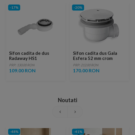
-17%
-20%
Sifon cadita de dus
Sifon cadita dus Gala
Radaway HS1
Esfera 52 mm crom
PRP: 130.00 RON
PRP: 212.00 RON
109.00 RON
170.00 RON
Noutati
-48%
-41%