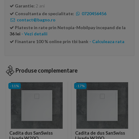
Garantie:
2 ani
Consultanta de specialitate:
0720456456
contact@bagno.ro
Plateste in rate prin Netopia-Mobilpay incepand de la
36 lei
- Vezi detalii
Finantare 100 % online prin tbi bank
- Calculeaza rata
Produse complementare
-11%
-17%
Cadita dus SanSwiss
Cadita de dus SanSwiss
Livada W20Q
Livada W20Q