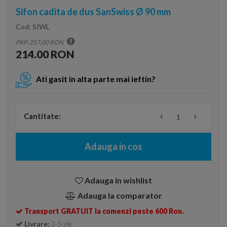
Sifon cadita de dus SanSwiss Ø 90 mm
Cod:
SIWL
PRP: 257.00 RON
214.00 RON
Ati gasit in alta parte mai ieftin?
Cantitate:
Adauga in cos
Adauga in wishlist
Adauga la comparator
Transport GRATUIT la comenzi peste 600 Ron.
Livrare:
3-5 zile