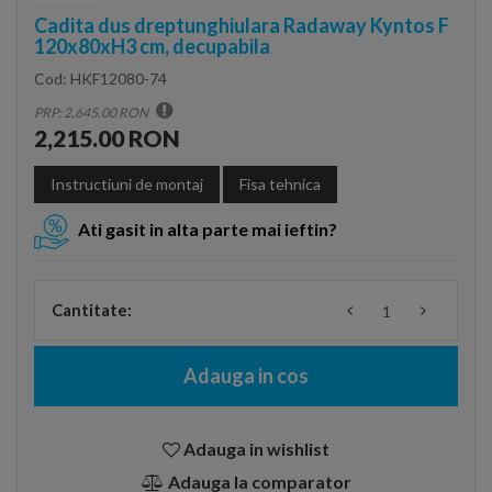
Cadita dus dreptunghiulara Radaway Kyntos F
120x80xH3 cm, decupabila
Cod:
HKF12080-74
PRP: 2,645.00 RON
2,215.00 RON
Instructiuni de montaj
Fisa tehnica
Ati gasit in alta parte mai ieftin?
Cantitate:
Adauga in cos
Adauga in wishlist
Adauga la comparator