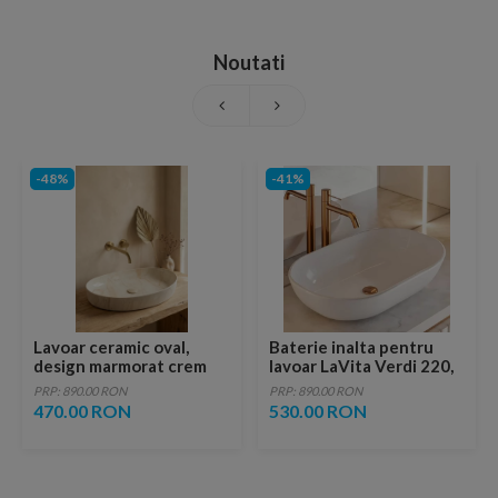
Noutati
-48%
-41%
Lavoar ceramic oval,
Baterie inalta pentru
design marmorat crem
lavoar LaVita Verdi 220,
lucios cu vene aurii,
fara ventil, brushed
PRP: 890.00 RON
PRP: 890.00 RON
ventil inclus
copper
470.00 RON
530.00 RON