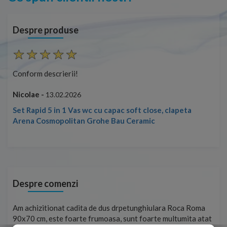
Despre produse
Conform descrierii!
Con
Nicolae -
Nic
13.02.2026
Set Rapid 5 in 1 Vas wc cu capac soft close, clapeta
Arena Cosmopolitan Grohe Bau Ceramic
Despre comenzi
t
Am achizitionat cadita de dus drpetunghiulara Roca Roma
Foa
90x70 cm, este foarte frumoasa, sunt foarte multumita atat
pe 