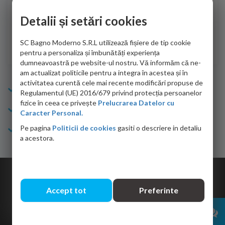
de personalul firmei dvs. cu care am colaborat in obtinerea
ace
infiormatiilor solicitate cat si de firma de curierat care a
Detalii și setări cookies
Cri
adus coletul in siguranta.Numai bine, va doresc!
SC Bagno Moderno S.R.L utilizează fișiere de tip cookie
Sofrone Viviana -
28.07.2026
pentru a personaliza și îmbunătăți experiența
dumneavoastră pe website-ul nostru. Vă informăm că ne-
am actualizat politicile pentru a integra în acestea și în
activitatea curentă cele mai recente modificări propuse de
Info Bagno
Regulamentul (UE) 2016/679 privind protecția persoanelor
fizice în ceea ce privește
Prelucrarea Datelor cu
Cumparaturi
Caracter Personal.
Pe pagina
Politicii de cookies
gasiti o descriere in detaliu
Suport clienti
a acestora.
Copyright © 2026 Bagno.ro All right reserved. Powered by
Expert Online
Accept tot
Preferinte