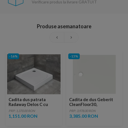
Verificare produs la livrare GRATUIT
Produse asemanatoare
-16%
-15%
Cadita dus patrata
Cadita de dus Geberit
Radaway Delos C cu
CleanFloor30,
carcasa, 80X80X14,5 cm,
110x100x3.5 cm, alba
PRP: 1,370.00 RON
PRP: 3,978.00 RON
acrilica
mat
1,151.00 RON
3,385.00 RON