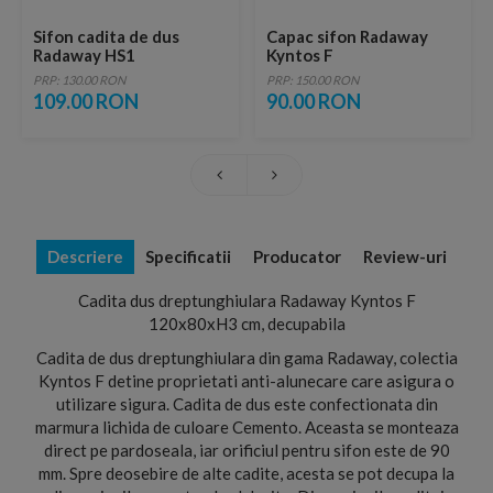
Sifon cadita de dus
Capac sifon Radaway
Radaway HS1
Kyntos F
PRP: 130.00 RON
PRP: 150.00 RON
109.00 RON
90.00 RON
Descriere
Specificatii
Producator
Review-uri
Cadita dus dreptunghiulara Radaway Kyntos F
120x80xH3 cm, decupabila
Cadita de dus dreptunghiulara din gama Radaway, colectia
Kyntos F detine proprietati anti-alunecare care asigura o
utilizare sigura. Cadita de dus este confectionata din
marmura lichida de culoare Cemento. Aceasta se monteaza
direct pe pardoseala, iar orificiul pentru sifon este de 90
mm. Spre deosebire de alte cadite, acesta se pot decupa la