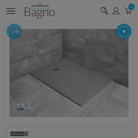
0
-17%