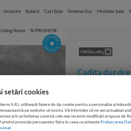
Incalzire
Baterii
Cazi Baie
Sisteme Dus
Mobilier baie
P
Living Room
% PROMO%
Cadita dus dr
Kyntos F 100x
și setări cookies
Cod:
HKF10080-74
no S.R.L utilizează fișiere de tip cookie pentru a personaliza și îmbunăt
PRP: 2,348.00 RON
mneavoastră pe website-ul nostru. Vă informăm că ne-am actualizat poli
1,925.00 RON
acestea și în activitatea curentă cele mai recente modificări propuse de 
privind protecția persoanelor fizice în ceea ce privește
Prelucrarea Dat
Ati gasit in alta p
sonal.