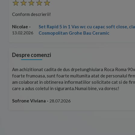
Conform descrierii!
Set Rapid 5 in 1 Vas wc cu capac soft close, c
Nicolae -
Cosmopolitan Grohe Bau Ceramic
13.02.2026
Despre comenzi
mand!
Am achizitionat cadita de dus drpetunghiulara Roca Roma 90x
foarte frumoasa, sunt foarte multumita atat de personalul firm
am colaborat in obtinerea infiormatiilor solicitate cat si de fi
care a adus coletul in siguranta.Numai bine, va doresc!
Sofrone Viviana -
28.07.2026