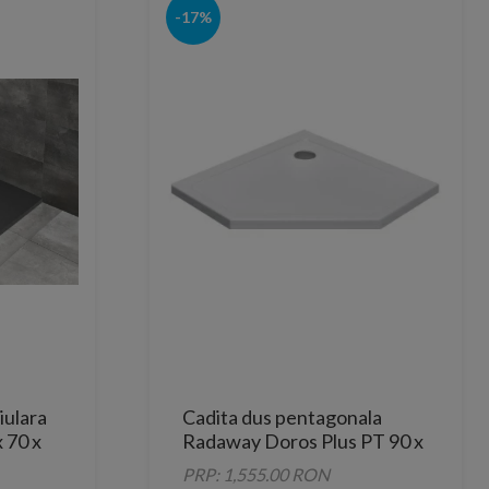
-17%
iulara
Cadita dus pentagonala
 70 x
Radaway Doros Plus PT 90 x
tracit
90 cm
PRP: 1,555.00 RON