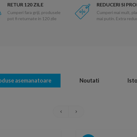
RETUR 120 ZILE
REDUCERI SI PR
Cumperi fara griji, produsele
Cumperi mai mult, pla
pot fi returnate in 120 zile
mai putin. Extra red
oduse asemanatoare
Noutati
Isto