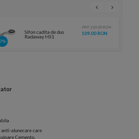
PRP: 130.00 RON
Sifon cadita de dus
109.00 RON
Radaway HS1
-17%
ator
bila
 anti-alunecare care
 culoare Cemento.