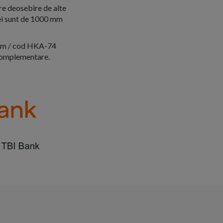
re deosebire de alte
tei sunt de 1000 mm
rom / cod HKA-74
complementare.