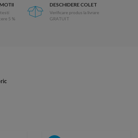
OMOTII
DESCHIDERE COLET
testi
Verificare produs la livrare
ucere 5 %
GRATUIT
ric