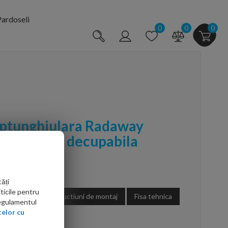
ardoseli
0
0
0
eptunghiulara Radaway
80xH3 cm, decupabila
ăți
ticile pentru
Instructiuni de montaj
Fisa tehnica
Regulamentul
elor cu
arte mai ieftin?