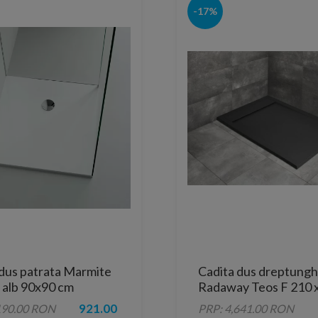
-17%
 dus patrata Marmite
Cadita dus dreptungh
 alb 90x90 cm
Radaway Teos F 210 x
H4 cm, decupabila, an
921.00
190.00 RON
PRP: 4,641.00 RON