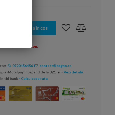
Adauga in cos
omenzi peste 600 Ron.
ate:
0720456456
contact@bagno.ro
topia-Mobilpay incepand de la
321 lei
- Vezi detalii
in tbi bank
- Calculeaza rata