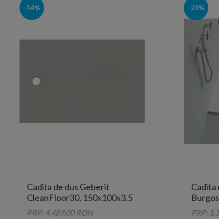
-14%
-23%
Cadita de dus Geberit
Cadita
CleanFloor30, 150x100x3.5
Burgos
cm, gri mat
PRP: 4,489.00 RON
PRP: 1,