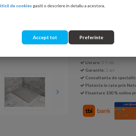
iticii de cookies
gasiti o descriere in detaliu a acestora.
Cantitate:
Accept tot
Preferinte
Transport GRATUIT la c
Livrare:
3-5 zile
Garantie:
2 ani
Consultanta de specialit
Plateste in rate prin Ne
Finantare 100 % online pr