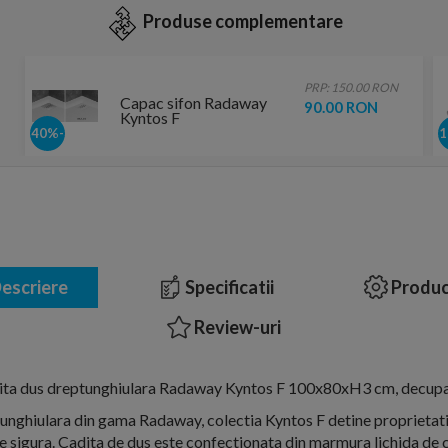
Produse complementare
PRP: 150.00 RON
Capac sifon Radaway
90.00 RON
Kyntos F
-40%
escriere
Specificatii
Produc
Review-uri
ita dus dreptunghiulara Radaway Kyntos F 100x80xH3 cm, decupa
unghiulara din gama Radaway, colectia Kyntos F detine proprietati
are sigura. Cadita de dus este confectionata din marmura lichida de