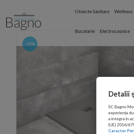
Obiecte Sanitare
Wellness
Bucatarie
Electrocasnice
-19%
Detalii 
SC Bagno Moder
experiența du
a integra în 
(UE) 2016/679 
Caracter Per