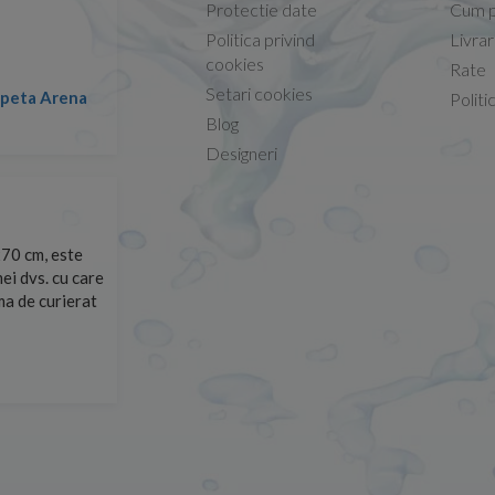
Protectie date
Cum p
Politica privind
Livra
Conform descrierii!
cookies
Rate
Setari cookies
lapeta Arena
Nicolae -
Politi
13.02.2026
Blog
Designeri
70 cm, este
Foarte prompți, am cerut detalii despre produs care nu
ei dvs. cu care
primit imediat. După ce am plasat comanda, aceasta a 
rma de curierat
Mulțumesc!
Cristina Opre -
10.07.2026