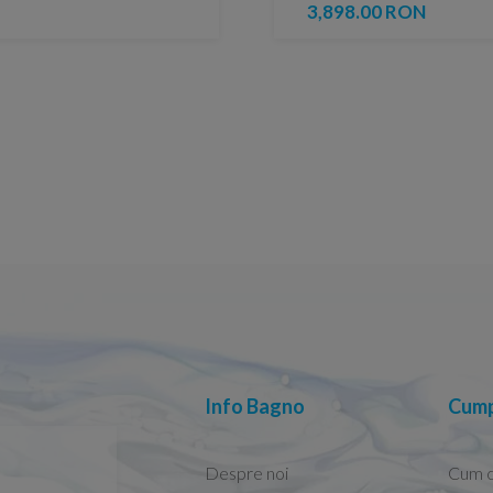
3,898.00 RON
Info Bagno
Cump
Despre noi
Cum 