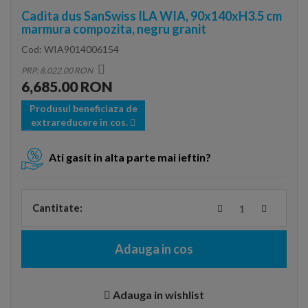
Cadita dus SanSwiss ILA WIA, 90x140xH3.5 cm
marmura compozita, negru granit
Cod:
WIA9014006154
PRP: 8,022.00 RON
6,685.00 RON
Produsul beneficiaza de
extrareducere in cos.
Ati gasit in alta parte mai ieftin?
Cantitate:
Adauga in cos
Adauga in wishlist