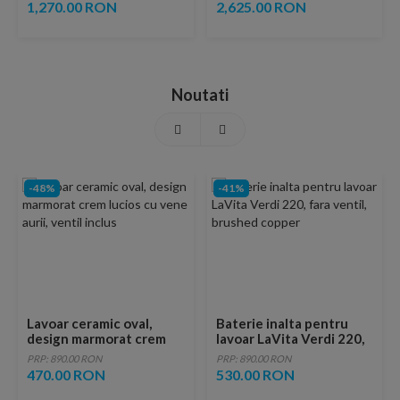
120x100xH3 cm,
1,270.00 RON
2,625.00 RON
decupabila
Noutati
-48%
-41%
Lavoar ceramic oval,
Baterie inalta pentru
design marmorat crem
lavoar LaVita Verdi 220,
lucios cu vene aurii,
fara ventil, brushed
PRP: 890.00 RON
PRP: 890.00 RON
ventil inclus
copper
470.00 RON
530.00 RON