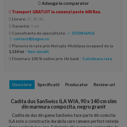
Adauga la comparator
Transport GRATUIT la comenzi peste 600 Ron.
Livrare:
15-30 zile
Garantie:
5 ani
Consultanta de specialitate:
0720456456
contact@bagno.ro
Plateste in rate prin Netopia-Mobilpay incepand de la
1,114 lei
- Vezi detalii
Finantare 100 % online prin tbi bank
- Calculeaza rata
Descriere
Specificatii
Producator
Review-uri
Cadita dus SanSwiss ILA WIA, 90 x 140 cm slim
din marmura compozita, negru granit
Cadita de dus din gama SanSwiss face parte din colectia
ILA este o constructie durabila care ramane perfect neteda