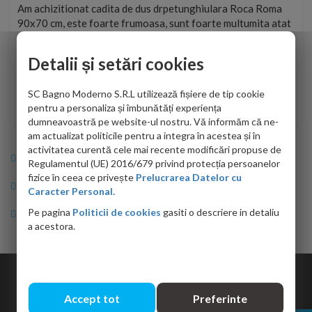
t
Am achizitionat cadita de dus drpetunghiulara Roca Roma
Foa
90x70 cm, este foarte frumoasa, sunt foarte multumita atat
pe 
de personalul firmei dvs. cu care am colaborat in obtinerea
ace
infiormatiilor solicitate cat si de firma de curierat care a
Detalii și setări cookies
Cri
adus coletul in siguranta.Numai bine, va doresc!
SC Bagno Moderno S.R.L utilizează fișiere de tip cookie
Sofrone Viviana -
28.07.2026
pentru a personaliza și îmbunătăți experiența
dumneavoastră pe website-ul nostru. Vă informăm că ne-
am actualizat politicile pentru a integra în acestea și în
activitatea curentă cele mai recente modificări propuse de
Info Bagno
Regulamentul (UE) 2016/679 privind protecția persoanelor
fizice în ceea ce privește
Prelucrarea Datelor cu
Cumparaturi
Caracter Personal.
Pe pagina
Politicii de cookies
gasiti o descriere in detaliu
Suport clienti
a acestora.
Copyright © 2026 Bagno.ro All right reserved. Powered by
Expert Online
Accept tot
Preferinte