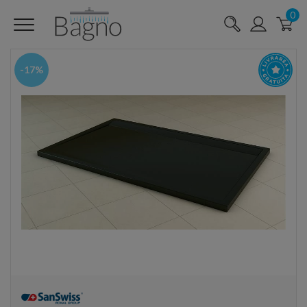
0
-17%