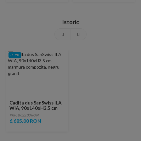
Istoric
-17%
Cadita dus SanSwiss ILA
WIA, 90x140xH3.5 cm
marmura compozita,
PRP: 8,022.00 RON
negru granit
6,685.00 RON