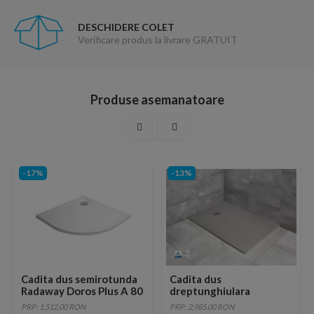
DESCHIDERE COLET
Verificare produs la livrare GRATUIT
Produse asemanatoare
-17%
-13%
Cadita dus semirotunda
Cadita dus
Radaway Doros Plus A 80
dreptunghiulara
x 80 cm
Radaway Kyntos F
PRP: 1,512.00 RON
PRP: 2,985.00 RON