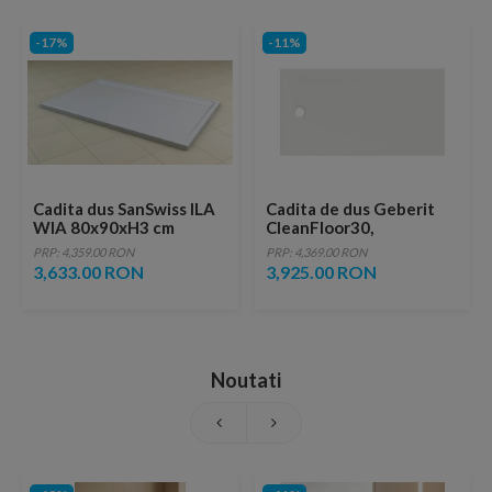
-17%
-11%
Cadita dus SanSwiss ILA
Cadita de dus Geberit
WIA 80x90xH3 cm
CleanFloor30,
marmura sintetica alba
170x90x3.5 cm, alba mat
PRP: 4,359.00 RON
PRP: 4,369.00 RON
3,633.00 RON
3,925.00 RON
Noutati