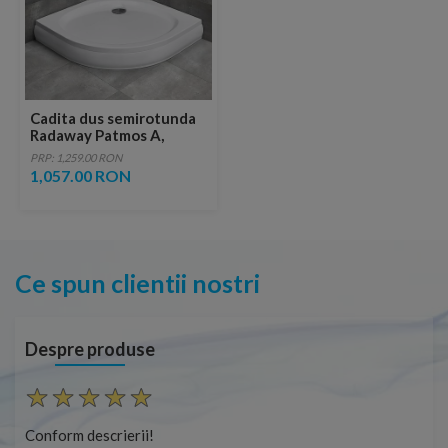
Cadita dus semirotunda
Radaway Patmos A,
800x800 mm, panou
PRP: 1,259.00 RON
inclus
1,057.00 RON
Ce spun clientii nostri
Despre produse
Conform descrierii!
Con