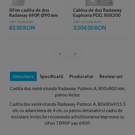
Sifon cadita de dus
Cabina de dus Radaway
Radaway 690P, Ø90 mm
Euphoria PDD, 80X200
cm, sticla transparenta,
PRP: 99.00 RON
PRP: 4,172.00 RON
partea stanga
83.00 RON
3,504.00 RON
Descriere
Specificatii
Producator
Review-uri
Cadita dus semirotunda Radaway Patmos A, 800x800 mm,
panou inclus
Cadita dus semirotunda Radaway Patmos A, 80x80xH15.5
cm, cu adancimea de 4 cm, cu panou detasabil si cadru de
instalare inclus.Se recomanda achizitionarea impreuna cu
sifon TB90P sau 690P.