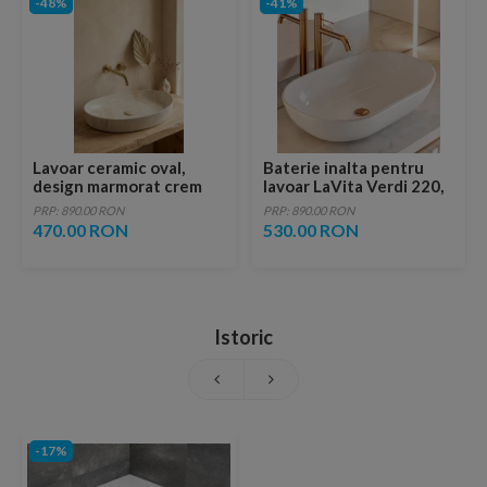
-48%
-41%
Lavoar ceramic oval,
Baterie inalta pentru
design marmorat crem
lavoar LaVita Verdi 220,
lucios cu vene aurii,
fara ventil, brushed
PRP: 890.00 RON
PRP: 890.00 RON
ventil inclus
copper
470.00 RON
530.00 RON
Istoric
-17%