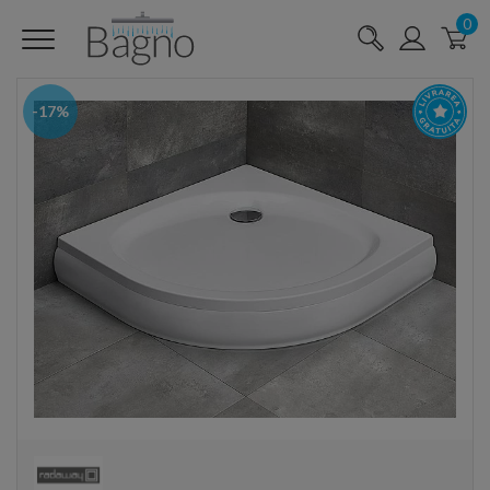
0
-17%