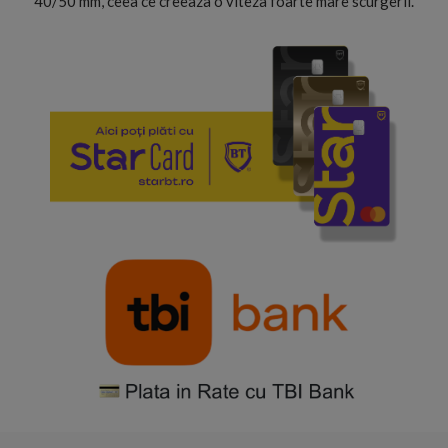
40/50 mm, ceea ce creeaza o viteza foarte mare scurgerii.