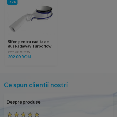
-17%
Sifon pentru cadita de
dus Radaway Turboflow
TBXS
PRP: 241.00 RON
202.00 RON
Ce spun clientii nostri
Despre produse