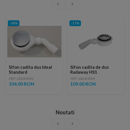
-38%
-17%
Sifon cadita dus Ideal
Sifon cadita de dus
Standard
Radaway HS1
PRP: 532.00 RON
PRP: 130.00 RON
334.00 RON
109.00 RON
Noutati