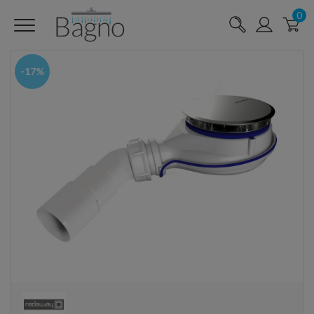
0
-17%