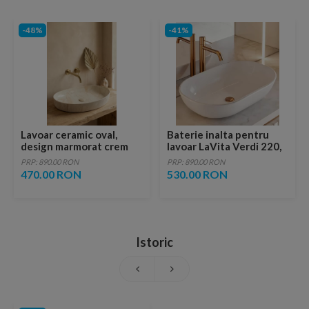
-48%
-41%
Lavoar ceramic oval,
Baterie inalta pentru
design marmorat crem
lavoar LaVita Verdi 220,
lucios cu vene aurii,
fara ventil, brushed
PRP: 890.00 RON
PRP: 890.00 RON
ventil inclus
copper
470.00 RON
530.00 RON
Istoric