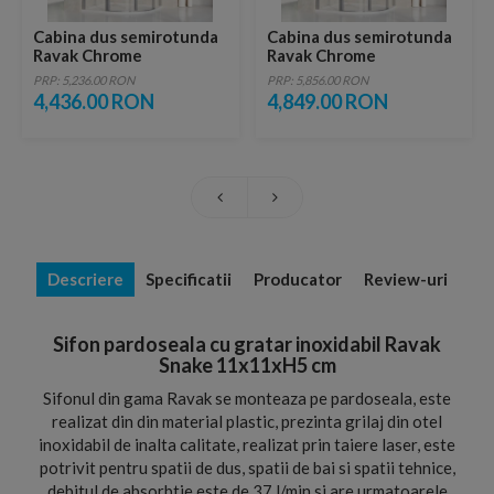
Cabina dus semirotunda
Cabina dus semirotunda
Ravak Chrome
Ravak Chrome
80x80xH195 cm, profil
80x80xH195 cm, profil
PRP: 5,236.00 RON
PRP: 5,856.00 RON
crom
crom slefuit lucios
4,436.00 RON
4,849.00 RON
Descriere
Specificatii
Producator
Review-uri
Sifon pardoseala cu gratar inoxidabil Ravak
Snake 11x11xH5 cm
Sifonul din gama Ravak se monteaza pe pardoseala, este
realizat din din material plastic, prezinta grilaj din otel
inoxidabil de inalta calitate, realizat prin taiere laser, este
potrivit pentru spatii de dus, spatii de bai si spatii tehnice,
debitul de absorbtie este de 37 l/min si are urmatoarele