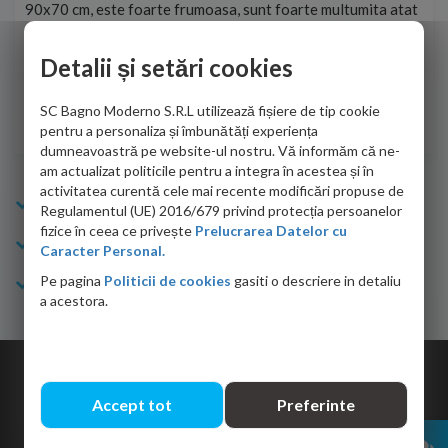
90x70 cm, este foarte frumoasa, sunt foarte multumita atat
pe 
de personalul firmei dvs. cu care am colaborat in obtinerea
ace
infiormatiilor solicitate cat si de firma de curierat care a
Detalii și setări cookies
Cri
adus coletul in siguranta.Numai bine, va doresc!
SC Bagno Moderno S.R.L utilizează fișiere de tip cookie
Sofrone Viviana -
28.07.2026
pentru a personaliza și îmbunătăți experiența
dumneavoastră pe website-ul nostru. Vă informăm că ne-
am actualizat politicile pentru a integra în acestea și în
activitatea curentă cele mai recente modificări propuse de
Info Bagno
Regulamentul (UE) 2016/679 privind protecția persoanelor
fizice în ceea ce privește
Prelucrarea Datelor cu
Cumparaturi
Caracter Personal.
Pe pagina
Politicii de cookies
gasiti o descriere in detaliu
Suport clienti
a acestora.
Copyright © 2026 Bagno.ro All right reserved. Powered by
Expert Online
Accept tot
Preferinte