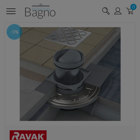
0
-5%