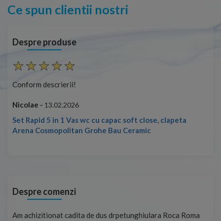
Ce spun clientii nostri
Despre produse
Conform descrierii!
Con
Nicolae -
Nic
13.02.2026
Set Rapid 5 in 1 Vas wc cu capac soft close, clapeta
Arena Cosmopolitan Grohe Bau Ceramic
Despre comenzi
t
Am achizitionat cadita de dus drpetunghiulara Roca Roma
Foa