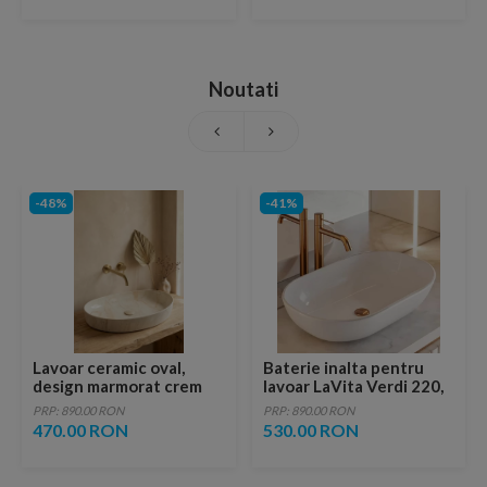
Noutati
-48%
-41%
Lavoar ceramic oval,
Baterie inalta pentru
design marmorat crem
lavoar LaVita Verdi 220,
lucios cu vene aurii,
fara ventil, brushed
PRP: 890.00 RON
PRP: 890.00 RON
ventil inclus
copper
470.00 RON
530.00 RON