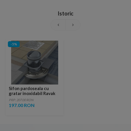
Istoric
-5%
Sifon pardoseala cu
gratar inoxidabil Ravak
Snake 11x11xH5 cm
PRP: 207.00 RON
197.00 RON