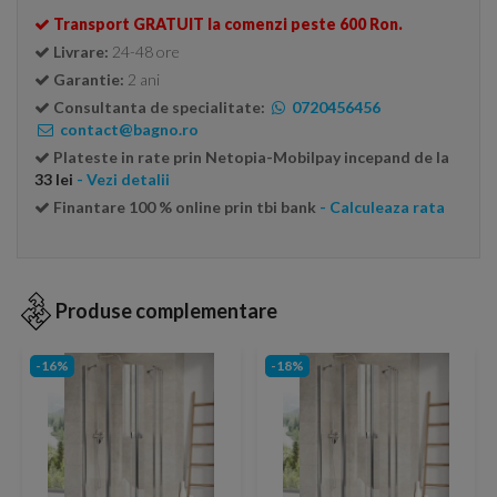
Transport GRATUIT la comenzi peste 600 Ron.
Livrare:
24-48 ore
Garantie:
2 ani
Consultanta de specialitate:
0720456456
contact@bagno.ro
Plateste in rate prin Netopia-Mobilpay incepand de la
33 lei
- Vezi detalii
Finantare 100 % online prin tbi bank
- Calculeaza rata
Produse complementare
-16%
-18%