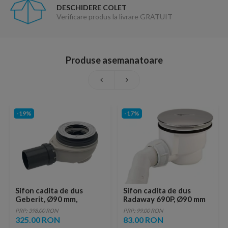
DESCHIDERE COLET
Verificare produs la livrare GRATUIT
Produse asemanatoare
-19%
-17%
Sifon cadita de dus
Sifon cadita de dus
Geberit, Ø90 mm,
Radaway 690P, Ø90 mm
inaltimea garzii
PRP: 398.00 RON
PRP: 99.00 RON
hidraulice 50 mm
325.00 RON
83.00 RON