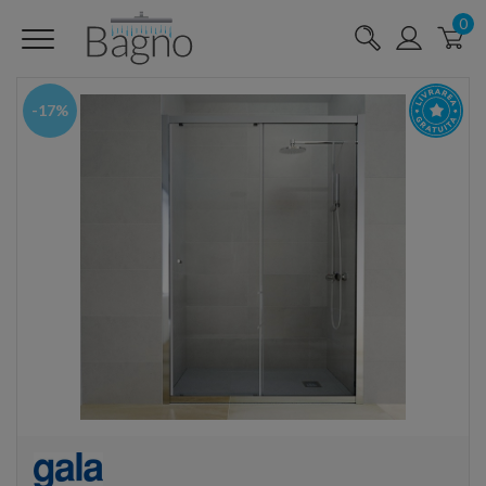
0
-17%