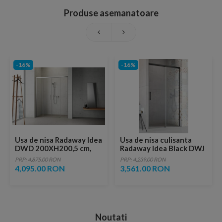
Produse asemanatoare
-16%
-16%
Usa de nisa Radaway Idea
Usa de nisa culisanta
DWD 200XH200,5 cm,
Radaway Idea Black DWJ
sticla transparenta
dreapta 150 x H200.5 cm
PRP: 4,875.00 RON
PRP: 4,239.00 RON
profil negru mat
4,095.00 RON
3,561.00 RON
Noutati