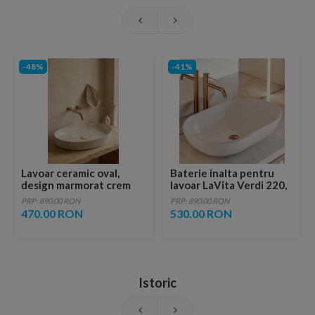
-48%
-41%
Lavoar ceramic oval,
Baterie inalta pentru
design marmorat crem
lavoar LaVita Verdi 220,
lucios cu vene aurii,
fara ventil, brushed
PRP: 890.00 RON
PRP: 890.00 RON
ventil inclus
copper
470.00 RON
530.00 RON
Istoric