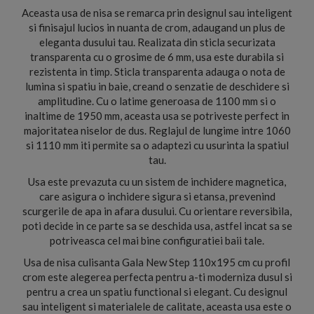
Aceasta usa de nisa se remarca prin designul sau inteligent
si finisajul lucios in nuanta de crom, adaugand un plus de
eleganta dusului tau. Realizata din sticla securizata
transparenta cu o grosime de 6 mm, usa este durabila si
rezistenta in timp. Sticla transparenta adauga o nota de
lumina si spatiu in baie, creand o senzatie de deschidere si
amplitudine. Cu o latime generoasa de 1100 mm si o
inaltime de 1950 mm, aceasta usa se potriveste perfect in
majoritatea niselor de dus. Reglajul de lungime intre 1060
si 1110 mm iti permite sa o adaptezi cu usurinta la spatiul
tau.
Usa este prevazuta cu un sistem de inchidere magnetica,
care asigura o inchidere sigura si etansa, prevenind
scurgerile de apa in afara dusului. Cu orientare reversibila,
poti decide in ce parte sa se deschida usa, astfel incat sa se
potriveasca cel mai bine configuratiei baii tale.
Usa de nisa culisanta Gala New Step 110x195 cm cu profil
crom este alegerea perfecta pentru a-ti moderniza dusul si
pentru a crea un spatiu functional si elegant. Cu designul
sau inteligent si materialele de calitate, aceasta usa este o