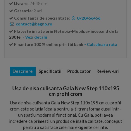
Livrare:
24-48 ore
Garantie:
2 ani
Consultanta de specialitate:
0720456456
contact@bagno.ro
Plateste in rate prin Netopia-Mobilpay incepand de la
280 lei
- Vezi detalii
Finantare 100 % online prin tbi bank
- Calculeaza rata
Descriere
Specificatii
Producator
Review-uri
Usa de nisa culisanta Gala New Step 110x195
cm profil crom
Usa de nisa culisanta Gala New Step 110x195 cm cu profil
crom este solutia ideala pentru a-ti transforma dusul intr-
un spatiu modern si functional. Cu Gala, poti avea
incredere ca primesti un produs de inalta calitate, conceput
pentru a satisface cele mai exigente cerinte.