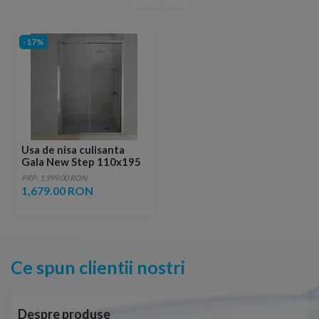
-17%
Usa de nisa culisanta
Gala New Step 110x195
cm profil crom
PRP: 1,999.00 RON
1,679.00 RON
Ce spun clientii nostri
Despre produse