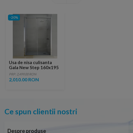
-20%
Usa de nisa culisanta
Gala New Step 160x195
cm profil crom
PRP: 2,499.00 RON
2,010.00 RON
Ce spun clientii nostri
Despre produse