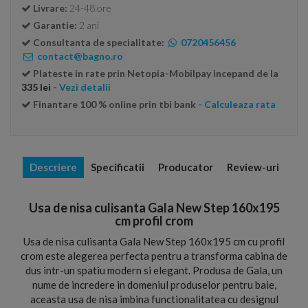
Livrare:
24-48 ore
Garantie:
2 ani
Consultanta de specialitate:
0720456456
contact@bagno.ro
Plateste in rate prin Netopia-Mobilpay incepand de la
335 lei
- Vezi detalii
Finantare 100 % online prin tbi bank
- Calculeaza rata
Descriere
Specificatii
Producator
Review-uri
Usa de nisa culisanta Gala New Step 160x195
cm profil crom
Usa de nisa culisanta Gala New Step 160x195 cm cu profil
crom este alegerea perfecta pentru a transforma cabina de
dus intr-un spatiu modern si elegant. Produsa de Gala, un
nume de incredere in domeniul produselor pentru baie,
aceasta usa de nisa imbina functionalitatea cu designul