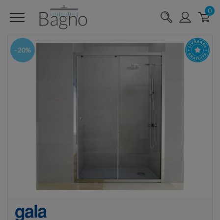
0
-20%