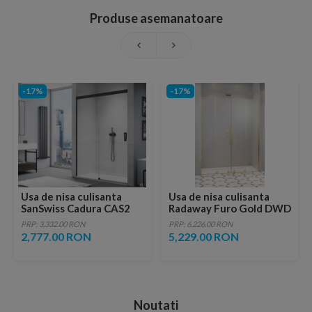
Produse asemanatoare
-17%
-17%
Usa de nisa culisanta
Usa de nisa culisanta
SanSwiss Cadura CAS2
Radaway Furo Gold DWD
150 x H200 cm profil
130xH200 cm
PRP: 3,332.00 RON
PRP: 6,226.00 RON
negru mat
2,777.00 RON
5,229.00 RON
Noutati