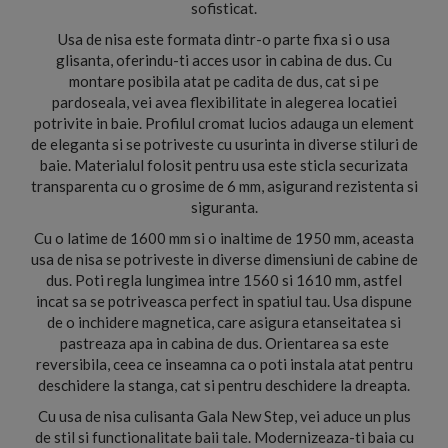
sofisticat.
Usa de nisa este formata dintr-o parte fixa si o usa
glisanta, oferindu-ti acces usor in cabina de dus. Cu
montare posibila atat pe cadita de dus, cat si pe
pardoseala, vei avea flexibilitate in alegerea locatiei
potrivite in baie. Profilul cromat lucios adauga un element
de eleganta si se potriveste cu usurinta in diverse stiluri de
baie. Materialul folosit pentru usa este sticla securizata
transparenta cu o grosime de 6 mm, asigurand rezistenta si
siguranta.
Cu o latime de 1600 mm si o inaltime de 1950 mm, aceasta
usa de nisa se potriveste in diverse dimensiuni de cabine de
dus. Poti regla lungimea intre 1560 si 1610 mm, astfel
incat sa se potriveasca perfect in spatiul tau. Usa dispune
de o inchidere magnetica, care asigura etanseitatea si
pastreaza apa in cabina de dus. Orientarea sa este
reversibila, ceea ce inseamna ca o poti instala atat pentru
deschidere la stanga, cat si pentru deschidere la dreapta.
Cu usa de nisa culisanta Gala New Step, vei aduce un plus
de stil si functionalitate baii tale. Modernizeaza-ti baia cu