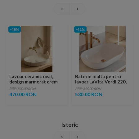
-48%
-41%
Lavoar ceramic oval,
Baterie inalta pentru
design marmorat crem
lavoar LaVita Verdi 220,
lucios cu vene aurii,
fara ventil, brushed
PRP: 890.00 RON
PRP: 890.00 RON
ventil inclus
copper
470.00 RON
530.00 RON
Istoric