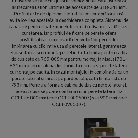
Culisarea se face cu ajutorul rolelor duble care usureaza
alunecarea usilor. Latimea de acces este de 318-341 mm.
Profilul este de tip crom-slefuit lucios iar opritorul usii
evita lovirea acesteia la deschiderea completa. Sistemul de
rabatare pentru toate modelele de usi culisante, faciliteaza
curatarea, iar profilul de fixare pe perete ofera
posibilitatea compensarii denivelarilor peretelui.
Imbinarea cu clic intre usa si peretele lateral, garanteaza
etanseitatea si un montaj estetic. Cota limita pentru cadita
de dus este de 765-805 mm pentru montaj in nisa, si 781-
821 mm pentru cabina dus formata din usa si perete lateral
cu montaj pe cadita. In cazul montajului in combinatie cu un
perete lateral si direct pe pardoseala, cota limita este de
793 mm. Pentru a forma o cabina de dus cu perete lateral,
aceasta usa se poate combina cu un perete lateral fix
OCEF de 800 mm (cod: OCEF0805007) sau 900 mm( cod:
OCEF0905007).