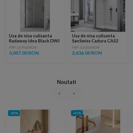
Usa de nisa culisanta
Usa de nisa culisanta
Radaway Idea Black DWJ
SanSwiss Cadura CAS2
dreapta 100 x H200.5 cm
130 x H200 cm profil
PRP: 3,579.00 RON
PRP: 3,163.00 RON
profil negru mat
negru mat
3,007.00 RON
2,636.00 RON
Noutati
-48%
-41%