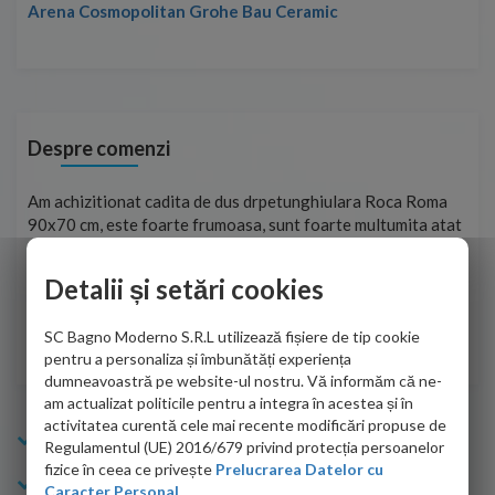
Arena Cosmopolitan Grohe Bau Ceramic
Despre comenzi
t
Am achizitionat cadita de dus drpetunghiulara Roca Roma
Foa
90x70 cm, este foarte frumoasa, sunt foarte multumita atat
pe 
de personalul firmei dvs. cu care am colaborat in obtinerea
ace
infiormatiilor solicitate cat si de firma de curierat care a
Detalii și setări cookies
Cri
adus coletul in siguranta.Numai bine, va doresc!
SC Bagno Moderno S.R.L utilizează fișiere de tip cookie
Sofrone Viviana -
28.07.2026
pentru a personaliza și îmbunătăți experiența
dumneavoastră pe website-ul nostru. Vă informăm că ne-
am actualizat politicile pentru a integra în acestea și în
activitatea curentă cele mai recente modificări propuse de
Info Bagno
Regulamentul (UE) 2016/679 privind protecția persoanelor
fizice în ceea ce privește
Prelucrarea Datelor cu
Cumparaturi
Caracter Personal.