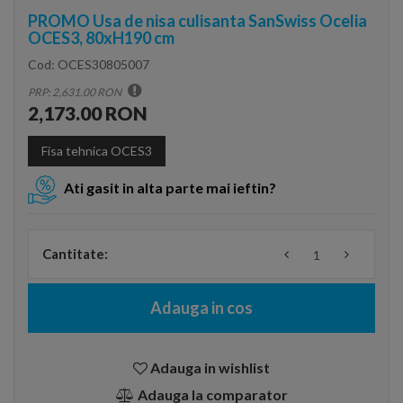
PROMO Usa de nisa culisanta SanSwiss Ocelia
OCES3, 80xH190 cm
Cod:
OCES30805007
PRP: 2,631.00 RON
2,173.00 RON
Fisa tehnica OCES3
Ati gasit in alta parte mai ieftin?
Cantitate:
Adauga in cos
Adauga in wishlist
Adauga la comparator