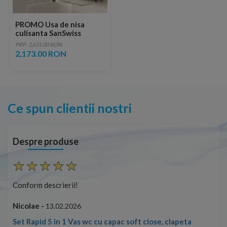
PROMO Usa de nisa
culisanta SanSwiss
Ocelia OCES3, 80xH190
PRP: 2,631.00 RON
cm
2,173.00 RON
Ce spun clientii nostri
Despre produse
Conform descrierii!
Con
Nicolae -
Nic
13.02.2026
Set Rapid 5 in 1 Vas wc cu capac soft close, clapeta