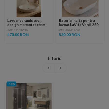
Lavoar ceramic oval,
Baterie inalta pentru
design marmorat crem
lavoar LaVita Verdi 220,
lucios cu vene aurii,
fara ventil, brushed
PRP: 890.00 RON
PRP: 890.00 RON
ventil inclus
copper
470.00 RON
530.00 RON
Istoric
-18%