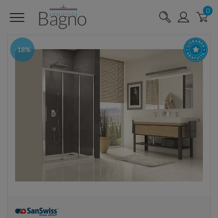
0
-18%