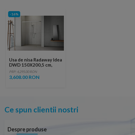
-16%
Usa de nisa Radaway Idea
DWD 150X200,5 cm,
sticla transparenta
PRP: 4,295.00 RON
3,608.00 RON
Ce spun clientii nostri
Despre produse