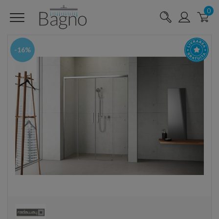
0
-16%