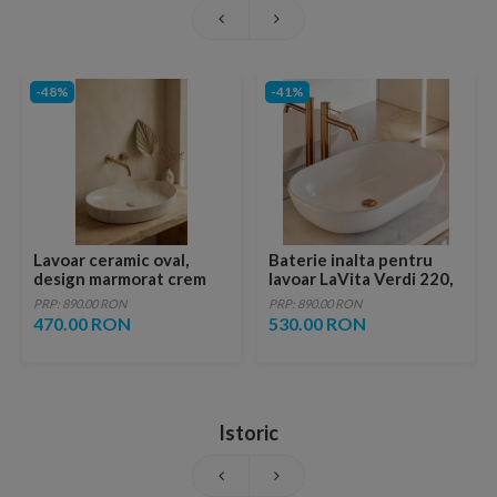
-48%
-41%
Lavoar ceramic oval,
Baterie inalta pentru
design marmorat crem
lavoar LaVita Verdi 220,
lucios cu vene aurii,
fara ventil, brushed
PRP: 890.00 RON
PRP: 890.00 RON
ventil inclus
copper
470.00 RON
530.00 RON
Istoric