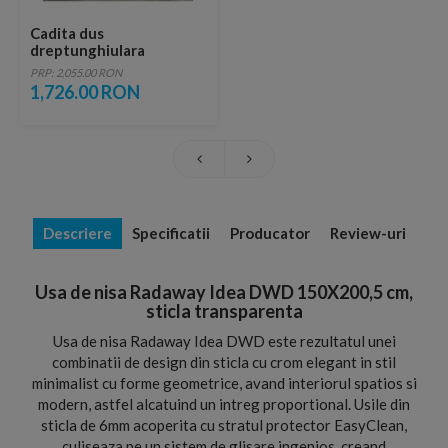
Cadita dus
dreptunghiulara
Radaway Argos D,
PRP: 2,055.00 RON
150X90X5,5 cm, acrilica
1,726.00 RON
Descriere
Specificatii
Producator
Review-uri
Usa de nisa Radaway Idea DWD 150X200,5 cm,
sticla transparenta
Usa de nisa Radaway Idea DWD este rezultatul unei
combinatii de design din sticla cu crom elegant in stil
minimalist cu forme geometrice, avand interiorul spatios si
modern, astfel alcatuind un intreg proportional. Usile din
sticla de 6mm acoperita cu stratul protector EasyClean,
culiseaza pe un sistem de glisare ingenios, creand