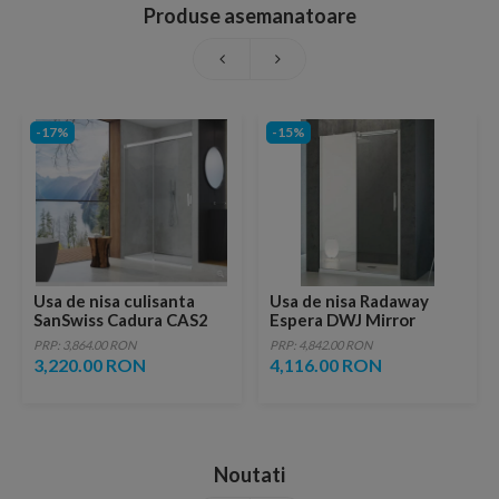
Produse asemanatoare
-17%
-15%
Usa de nisa culisanta
Usa de nisa Radaway
SanSwiss Cadura CAS2
Espera DWJ Mirror
120 x H200 cm sticla
100X200 cm, sticla
PRP: 3,864.00 RON
PRP: 4,842.00 RON
Shade
transparenta
3,220.00 RON
4,116.00 RON
Noutati