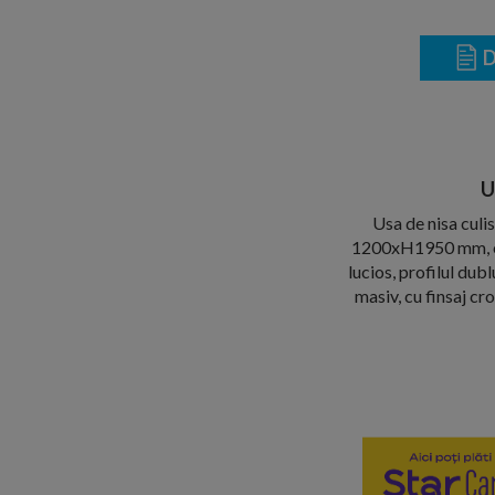
D
U
Usa de nisa culi
1200xH1950 mm, este
lucios, profilul dubl
masiv, cu finsaj cr