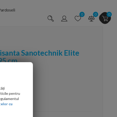
ardoseli
0
0
0
lisanta Sanotechnik Elite
95 cm
ăți
ticile pentru
Regulamentul
arte mai ieftin?
elor cu