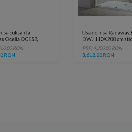
nisa culisanta
Usa de nisa Radaway 
ss Ocelia OCES2,
DWJ 110X200 cm stic
190 cm
transparenta
460.00 RON
PRP: 4,300.00 RON
00 RON
3,612.00 RON