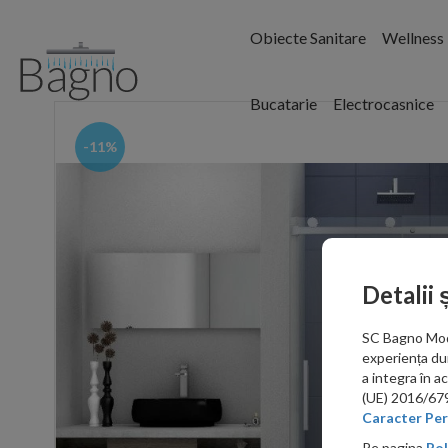
Obiecte Sanitare
Wellness
Bucatarie
Electrocasnice
-11%
Detalii 
SC Bagno Moder
experiența du
a integra în 
(UE) 2016/679 
Caracter Per
Pe pagina
Pol