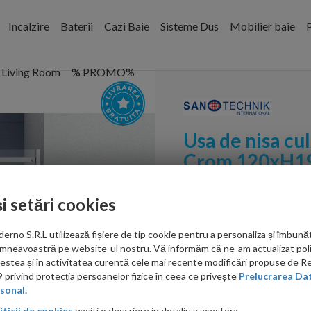
Incalzire
Baterii
Cazi Baie
Sisteme Dus
Mobilier baie
P
Living Room
% PROMO%
Usa de nisa cu
Crom 120xH1
Cod:
N120U
și setări cookies
PRP: 2,169.00 RON
no S.R.L utilizează fișiere de tip cookie pentru a personaliza și îmbunăt
1,952.00 RON
mneavoastră pe website-ul nostru. Vă informăm că ne-am actualizat poli
acestea și în activitatea curentă cele mai recente modificări propuse de 
Ati gasit in alta p
privind protecția persoanelor fizice în ceea ce privește
Prelucrarea Dat
sonal.
iticii de cookies
gasiti o descriere in detaliu a acestora.