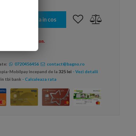
Adauga in cos
omenzi peste 600 Ron.
ate:
0720456456
contact@bagno.ro
topia-Mobilpay incepand de la
325 lei
- Vezi detalii
in tbi bank
- Calculeaza rata