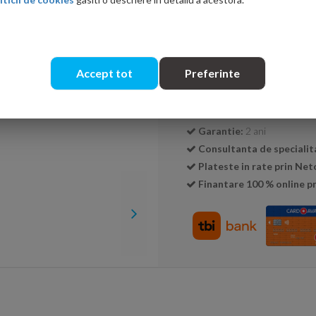
Cantitate:
Accept tot
Preferinte
Transport GRATUIT la c
Livrare:
3-5 zile
Garantie:
2 ani
Consultanta de specialit
Plateste in rate prin Ne
Finantare 100 % online pr