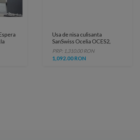
Espera
Usa de nisa culisanta
la
SanSwiss Ocelia OCES2,
120xH190 cm
PRP: 1,310.00 RON
1,092.00 RON