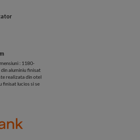
ator
cm
imensiuni : 1180-
din aluminiu finisat
ste realizata din otel
finisat lucios si se