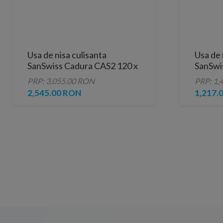
Usa de nisa culisanta
Usa de 
SanSwiss Cadura CAS2 120 x
SanSwi
H200 cm profil negru mat
140XH
PRP: 3,055.00 RON
PRP: 1,
2,545.00 RON
1,217.