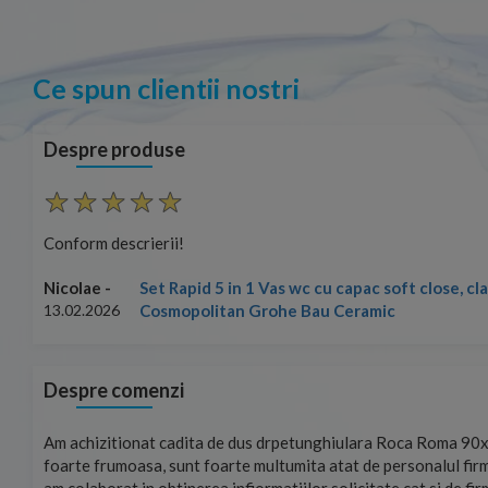
Ce spun clientii nostri
Despre produse
Conform descrierii!
Set Rapid 5 in 1 Vas wc cu capac soft close, c
Nicolae -
Cosmopolitan Grohe Bau Ceramic
13.02.2026
Despre comenzi
mand!
Am achizitionat cadita de dus drpetunghiulara Roca Roma 90x
foarte frumoasa, sunt foarte multumita atat de personalul firm