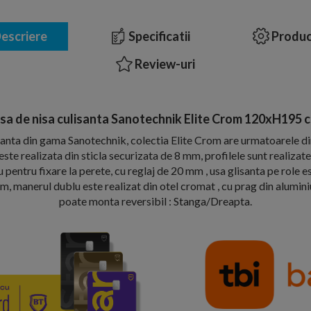
escriere
Specificatii
Produc
Review-uri
sa de nisa culisanta Sanotechnik Elite Crom 120xH195 
santa din gama Sanotechnik, colectia Elite Crom are urmatoarele d
 realizata din sticla securizata de 8 mm, profilele sunt realizate 
u pentru fixare la perete, cu reglaj de 20 mm , usa glisanta pe role e
om, manerul dublu este realizat din otel cromat , cu prag din aluminiu 
poate monta reversibil : Stanga/Dreapta.