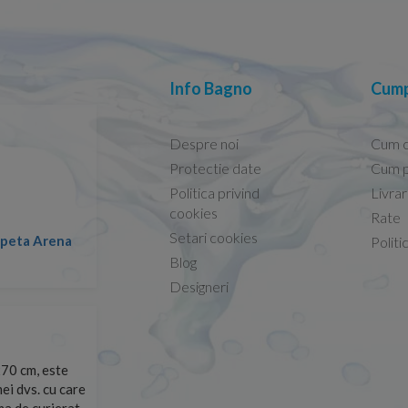
Info Bagno
Cump
Despre noi
Cum 
Protectie date
Cum p
Politica privind
Livra
Conform descrierii!
cookies
Rate
Setari cookies
lapeta Arena
Nicolae -
Politi
13.02.2026
Blog
Designeri
70 cm, este
Foarte prompți, am cerut detalii despre produs care nu
ei dvs. cu care
primit imediat. După ce am plasat comanda, aceasta a 