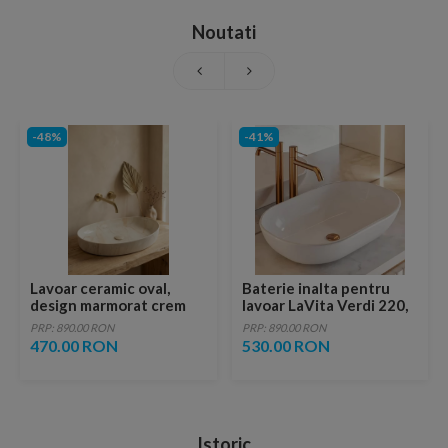
Noutati
-48%
-41%
Lavoar ceramic oval,
Baterie inalta pentru
design marmorat crem
lavoar LaVita Verdi 220,
lucios cu vene aurii,
fara ventil, brushed
PRP: 890.00 RON
PRP: 890.00 RON
ventil inclus
copper
470.00 RON
530.00 RON
Istoric