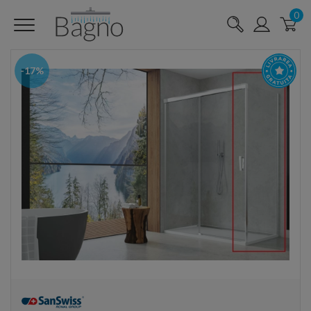
0
-17%