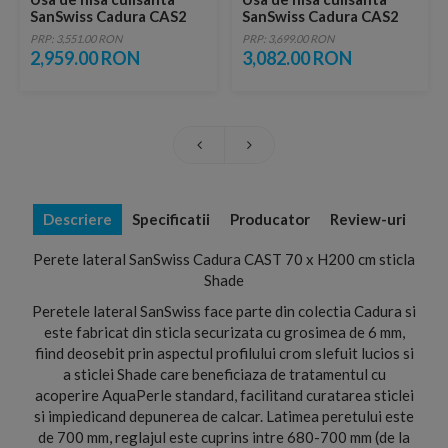
SanSwiss Cadura CAS2
SanSwiss Cadura CAS2
100xH200 cm sticla
110xH200 cm sticla
PRP: 3,551.00 RON
PRP: 3,699.00 RON
Shade
Shade
2,959.00 RON
3,082.00 RON
Descriere
Specificatii
Producator
Review-uri
Perete lateral SanSwiss Cadura CAST 70 x H200 cm sticla
Shade
Peretele lateral SanSwiss face parte din colectia Cadura si
este fabricat din sticla securizata cu grosimea de 6 mm,
fiind deosebit prin aspectul profilului crom slefuit lucios si
a sticlei Shade care beneficiaza de tratamentul cu
acoperire AquaPerle standard, facilitand curatarea sticlei
si impiedicand depunerea de calcar. Latimea peretului este
de 700 mm, reglajul este cuprins intre 680-700 mm (de la