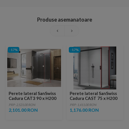
Produse asemanatoare
-17%
-17%
Perete lateral SanSwiss
Perete lateral SanSwiss
Cadura CAT3 90 x H200
Cadura CAST 75 x H200
cm
cm profil negru mat
PRP: 2,521.00 RON
PRP: 1,411.00 RON
2,101.00 RON
1,176.00 RON