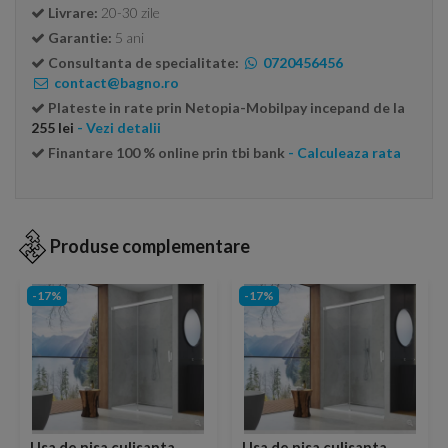
Livrare:
20-30 zile
Garantie:
5 ani
Consultanta de specialitate:
0720456456
contact@bagno.ro
Plateste in rate prin Netopia-Mobilpay incepand de la
255 lei
- Vezi detalii
Finantare 100 % online prin tbi bank
- Calculeaza rata
Produse complementare
-17%
-17%
Usa de nisa culisanta
Usa de nisa culisanta