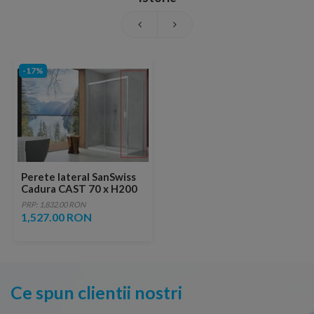
-17%
Perete lateral SanSwiss
Cadura CAST 70 x H200
cm sticla Shade
PRP: 1,832.00 RON
1,527.00 RON
Ce spun clientii nostri