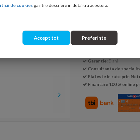
iticii de cookies
gasiti o descriere in detaliu a acestora.
Cantitate:
Accept tot
Preferinte
Transport GRATUIT la c
Livrare:
24-48 ore
Garantie:
5 ani
Consultanta de specialit
Plateste in rate prin Ne
Finantare 100 % online pr