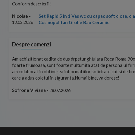
Conform descrierii!
Set Rapid 5 in 1 Vas wc cu capac soft close, c
Nicolae -
Cosmopolitan Grohe Bau Ceramic
13.02.2026
Despre comenzi
mand!
Am achizitionat cadita de dus drpetunghiulara Roca Roma 90x
foarte frumoasa, sunt foarte multumita atat de personalul firm
am colaborat in obtinerea infiormatiilor solicitate cat si de fi
care a adus coletul in siguranta.Numai bine, va doresc!
Sofrone Viviana -
28.07.2026