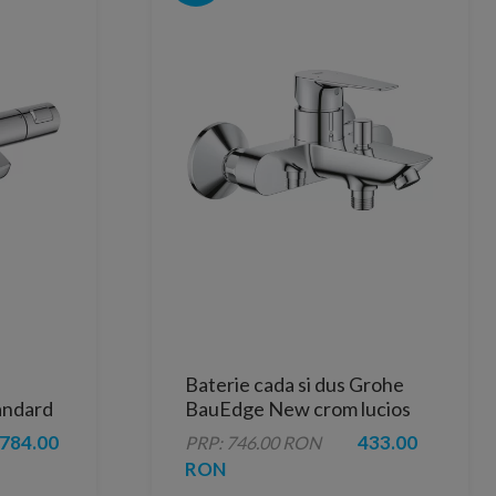
Baterie cada si dus Grohe
andard
BauEdge New crom lucios
lucios
monocomanda
784.00
433.00
PRP: 746.00 RON
RON