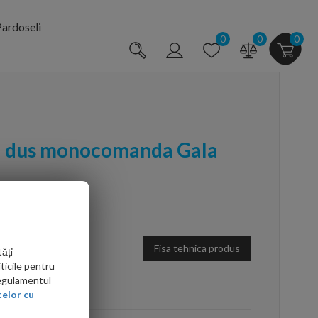
ardoseli
0
0
0
si dus monocomanda Gala
Fisa tehnica produs
ăți
ticile pentru
Regulamentul
arte mai ieftin?
elor cu