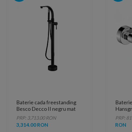
Baterie cada freestanding
Baterie
Besco Decco II negru mat
Hansgr
crom
PRP: 3,713.00 RON
PRP: 8
3,314.00 RON
RON