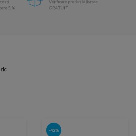
testi
Verificare produs la livrare
ucere 5 %
GRATUIT
ric
-42%