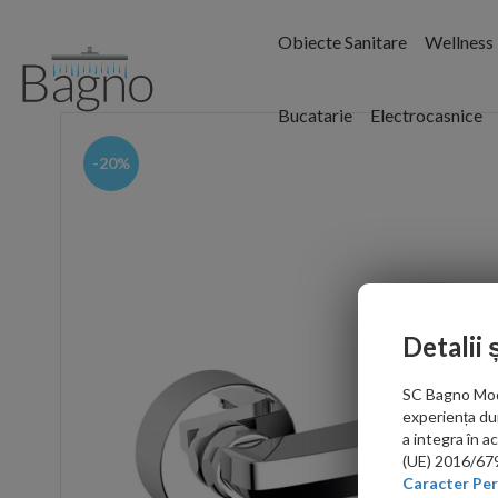
Obiecte Sanitare
Wellness
Bucatarie
Electrocasnice
-20%
Detalii 
SC Bagno Moder
experiența du
a integra în 
(UE) 2016/679 
Caracter Per