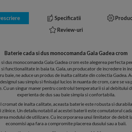
escriere
Specificatii
Produc
Review-uri
Baterie cada si dus monocomanda Gala Gadea crom
a si dus monocomanda Gala Gadea crom este alegerea perfecta pent
si functionalitate in baia ta. Gala, un producator de incredere in in
ru baie, ne aduce un produs de inalta calitate din colectia Gadea. 
esignul sau simplu si finisajul lucios in nuanta de crom, care se va p
ie. Cu un singur maner pentru controlul temperaturii si al debitului d
experienta de dus sau baie simpla si confortabila.
 cromat de inalta calitate, aceasta baterie este robusta si durabila
rii zilnice. Un detaliu notabil al acestei baterii este comutatorul cada
gerea modului de utilizare. Cu incorporarea unui limitator de debit la 
economisi apa fara a compromite placerea dusului sau a baii.