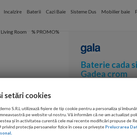
Incalzire
Baterii
Cazi Baie
Sisteme Dus
Mobilier baie
P
Living Room
% PROMO%
Baterie cada 
Gadea crom
Cod:
3988700
și setări cookies
PRP: 653.00 RON
no S.R.L utilizează fișiere de tip cookie pentru a personaliza și îmbunăt
525.00 RON
mneavoastră pe website-ul nostru. Vă informăm că ne-am actualizat poli
acestea și în activitatea curentă cele mai recente modificări propuse de 
Ati gasit in alta p
privind protecția persoanelor fizice în ceea ce privește
Prelucrarea Dat
sonal.