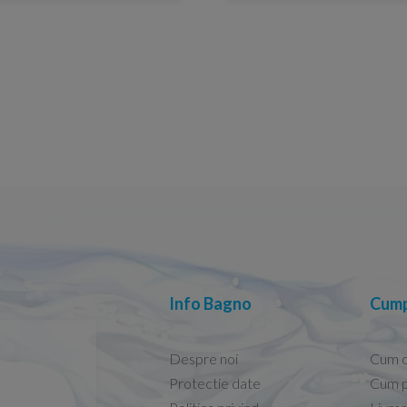
Info Bagno
Cump
Despre noi
Cum 
Protectie date
Cum p