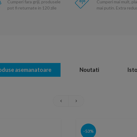
Cumperi fara griji, produsele
Cumperi mai mult, pla
pot fi returnate in 120 zile
mai putin. Extra red
oduse asemanatoare
Noutati
Isto
-53%