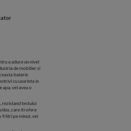
ator
ru a aduce un nivel
dustria de mobilier si
Aceasta baterie
otrivi cu usurinta in
e apa, vei avea o
, rezistand testului
/dus, care iti ofera
9 litri pe minut, vei