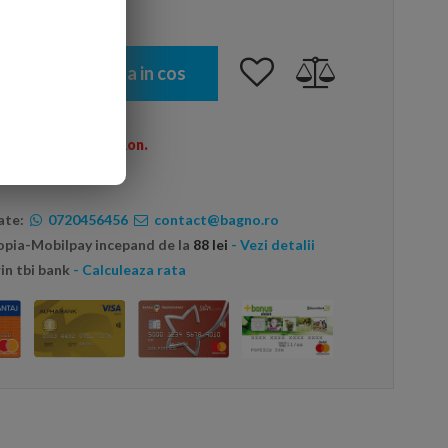
Adauga in cos
omenzi peste 600 Ron.
ate:
0720456456
contact@bagno.ro
topia-Mobilpay incepand de la
88 lei
- Vezi detalii
in tbi bank
- Calculeaza rata