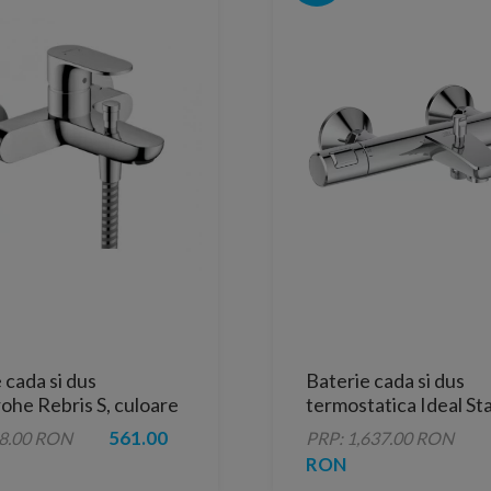
 cada si dus
Baterie cada si dus
ohe Rebris S, culoare
termostatica Ideal St
Ceratherm T25 crom 
561.00
18.00 RON
PRP: 1,637.00 RON
RON