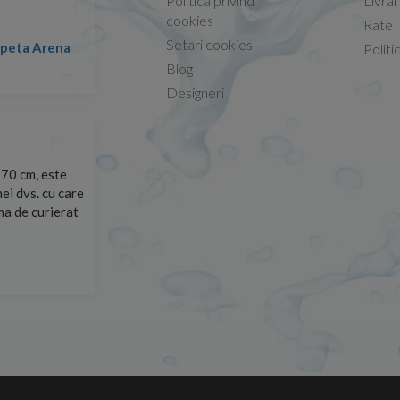
Politica privind
Livra
Conform descrierii!
cookies
Rate
Setari cookies
lapeta Arena
Nicolae -
Politi
13.02.2026
Blog
Designeri
70 cm, este
Foarte prompți, am cerut detalii despre produs care nu
ei dvs. cu care
primit imediat. După ce am plasat comanda, aceasta a 
rma de curierat
Mulțumesc!
Cristina Opre -
10.07.2026