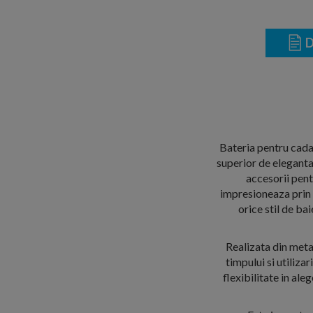
D
Bateria pentru cad
superior de eleganta 
accesorii pent
impresioneaza prin d
orice stil de ba
Realizata din metal
timpului si utiliza
flexibilitate in ale