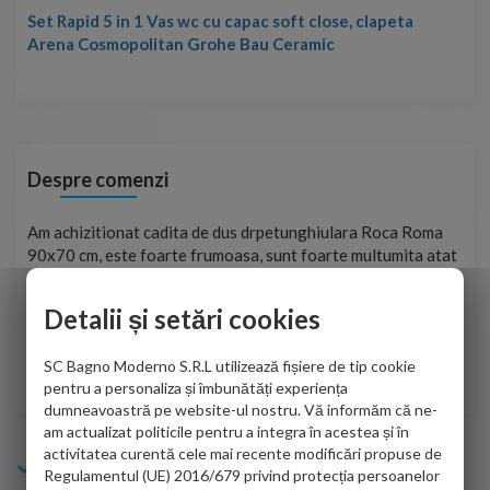
Set Rapid 5 in 1 Vas wc cu capac soft close, clapeta
Arena Cosmopolitan Grohe Bau Ceramic
Despre comenzi
t
Am achizitionat cadita de dus drpetunghiulara Roca Roma
Foa
90x70 cm, este foarte frumoasa, sunt foarte multumita atat
pe 
de personalul firmei dvs. cu care am colaborat in obtinerea
ace
infiormatiilor solicitate cat si de firma de curierat care a
Detalii și setări cookies
Cri
adus coletul in siguranta.Numai bine, va doresc!
SC Bagno Moderno S.R.L utilizează fișiere de tip cookie
Sofrone Viviana -
28.07.2026
pentru a personaliza și îmbunătăți experiența
dumneavoastră pe website-ul nostru. Vă informăm că ne-
am actualizat politicile pentru a integra în acestea și în
activitatea curentă cele mai recente modificări propuse de
Info Bagno
Regulamentul (UE) 2016/679 privind protecția persoanelor