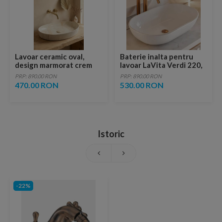
Lavoar ceramic oval,
Baterie inalta pentru
design marmorat crem
lavoar LaVita Verdi 220,
lucios cu vene aurii,
fara ventil, brushed
PRP: 890.00 RON
PRP: 890.00 RON
ventil inclus
copper
470.00 RON
530.00 RON
Istoric
-22%