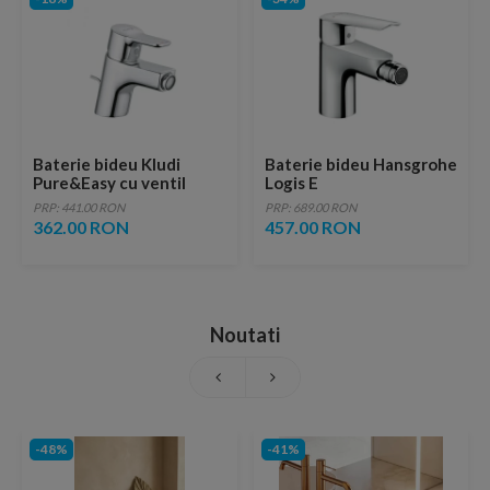
Baterie bideu Kludi
Baterie bideu Hansgrohe
Pure&Easy cu ventil
Logis E
metalic pop-up
PRP: 441.00 RON
PRP: 689.00 RON
362.00 RON
457.00 RON
Noutati
-48%
-41%