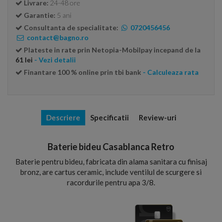
Livrare:
24-48 ore
Garantie:
5 ani
Consultanta de specialitate:
0720456456
contact@bagno.ro
Plateste in rate prin Netopia-Mobilpay incepand de la
61 lei
- Vezi detalii
Finantare 100 % online prin tbi bank
- Calculeaza rata
Descriere
Specificatii
Review-uri
Baterie bideu Casablanca Retro
Baterie pentru bideu, fabricata din alama sanitara cu finisaj
bronz, are cartus ceramic, include ventilul de scurgere si
racordurile pentru apa 3/8.