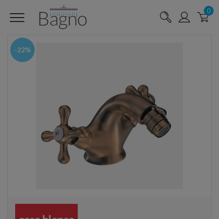
0
-22%