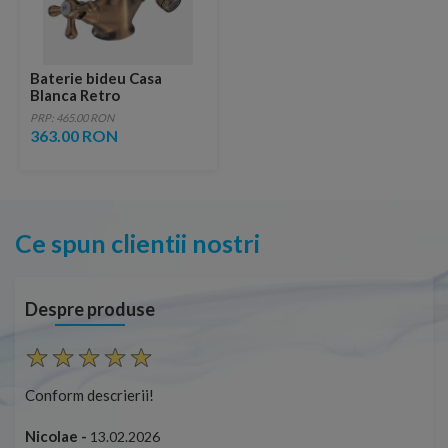
Baterie bideu Casa
Blanca Retro
PRP: 465.00 RON
363.00 RON
Ce spun clientii nostri
Despre produse
Conform descrierii!
Con
Nicolae -
Nic
13.02.2026