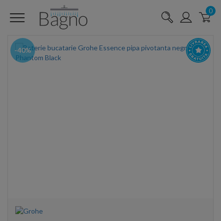
0
-40%