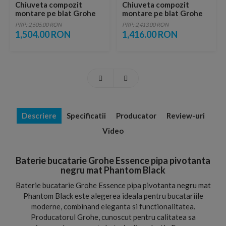
Chiuveta compozit
Chiuveta compozit
montare pe blat Grohe
montare pe blat Grohe
K700 61x46 cm granit gri
K700 61x46 cm negru
PRP: 2,505.00 RON
PRP: 2,413.00 RON
granit
1,504.00 RON
1,416.00 RON
Descriere
Specificatii
Producator
Review-uri
Video
Baterie bucatarie Grohe Essence pipa pivotanta
negru mat Phantom Black
Baterie bucatarie Grohe Essence pipa pivotanta negru mat
Phantom Black este alegerea ideala pentru bucatariile
moderne, combinand eleganta si functionalitatea.
Producatorul Grohe, cunoscut pentru calitatea sa