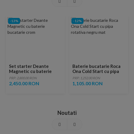
-13%
-12%
Set starter Deante
Baterie bucatarie Roca
Magnetic cu baterie
Ona Cold Start cu pipa
bucatarie crom
rotativa negru mat
PRP: 2,800.00 RON
PRP: 1,252.00 RON
2,450.00 RON
1,105.00 RON
Noutati