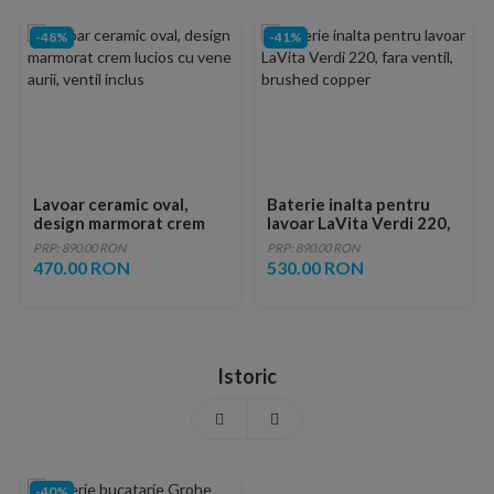
-48%
-41%
Lavoar ceramic oval,
Baterie inalta pentru
design marmorat crem
lavoar LaVita Verdi 220,
lucios cu vene aurii,
fara ventil, brushed
PRP: 890.00 RON
PRP: 890.00 RON
ventil inclus
copper
470.00 RON
530.00 RON
Istoric
-40%