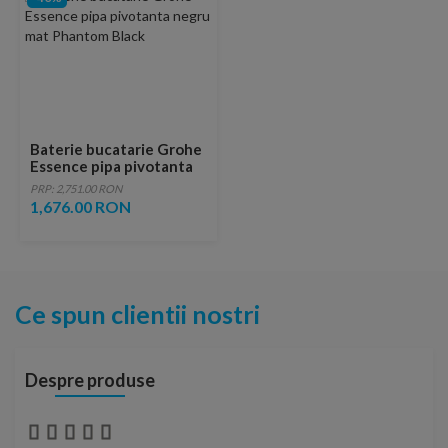
Baterie bucatarie Grohe
Essence pipa pivotanta
negru mat Phantom
PRP: 2,751.00 RON
Black
1,676.00 RON
Ce spun clientii nostri
Despre produse