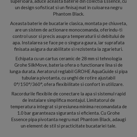
superioara, aduce aceasta baterie din colectia Essence, cu
un design sofisticat si un finisaj mat in culoarea negru
Phantom Black.
Aceasta baterie de bucatarie clasica, montata pe chiuveta,
are un sistem de actionare monocomanda, oferindu-ti
control usor si precis asupra temperaturii si debitului de
apa. Instalarea se face pe o singura gaura, iar suprafata
finisata asigura durabilitate si rezistenta la zgarieturi.
Echipata cu un cartus ceramic de 28 mm si tehnologia
Grohe SilkMove, bateria ofera o functionare lina si de
lunga durata. Aeratorul reglabil GROHE AquaGuide si pipa
tubulara pivotanta, cu unghi de rotire ajustabil
0°/150°/360°, ofera flexibilitate si confort in utilizare.
Racordurile flexibile de conectare la apa si sistemul rapid
de instalare simplifica montajul. Limitatorul de
temperatura integrat si presiunea minima recomandata de
1.0 bar garanteaza siguranta si eficienta. Cu Grohe
Essence pipa pivotanta negru mat Phantom Black, adaugi
un element de stil si practicitate bucatariei tale.