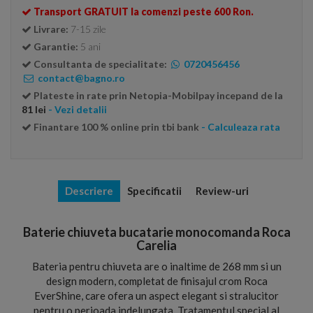
Transport GRATUIT la comenzi peste 600 Ron.
Livrare:
7-15 zile
Garantie:
5 ani
Consultanta de specialitate:
0720456456
contact@bagno.ro
Plateste in rate prin Netopia-Mobilpay incepand de la
81 lei
- Vezi detalii
Finantare 100 % online prin tbi bank
- Calculeaza rata
Descriere
Specificatii
Review-uri
Baterie chiuveta bucatarie monocomanda Roca
Carelia
Bateria pentru chiuveta are o inaltime de 268 mm si un
design modern, completat de finisajul crom Roca
EverShine, care ofera un aspect elegant si stralucitor
pentru o perioada indelungata. Tratamentul special al