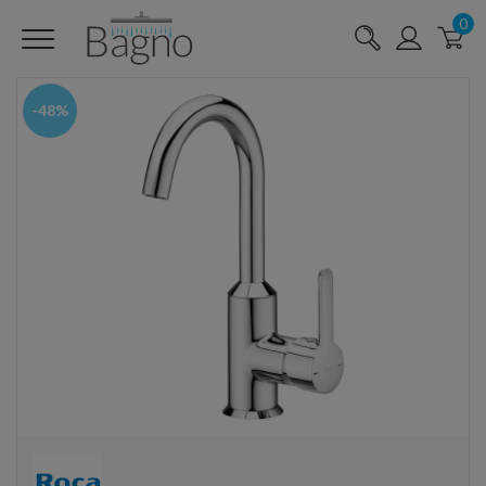
0
-48%