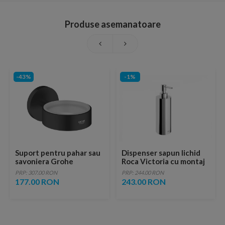
Produse asemanatoare
-43%
-1%
Suport pentru pahar sau
Dispenser sapun lichid
savoniera Grohe
Roca Victoria cu montaj
Essentials negru mat
pe blat
PRP: 307.00 RON
PRP: 244.00 RON
177.00 RON
243.00 RON