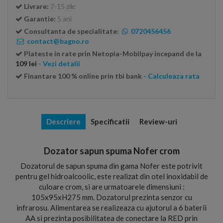
Livrare:
7-15 zile
Garantie:
5 ani
Consultanta de specialitate:
0720456456
contact@bagno.ro
Plateste in rate prin Netopia-Mobilpay incepand de la
109 lei
- Vezi detalii
Finantare 100 % online prin tbi bank
- Calculeaza rata
Descriere
Specificatii
Review-uri
Dozator sapun spuma Nofer crom
Dozatorul de sapun spuma din gama Nofer este potrivit
pentru gel hidroalcoolic, este realizat din otel inoxidabil de
culoare crom, si are urmatoarele dimensiuni :
105x95xH275 mm. Dozatorul prezinta senzor cu
infrarosu. Alimentarea se realizeaza cu ajutorul a 6 baterii
AA si prezinta posibilitatea de conectare la RED prin