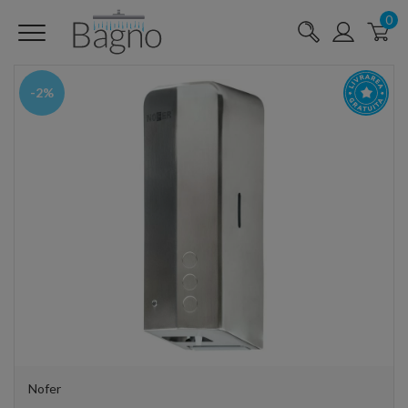
0
-2%
Nofer