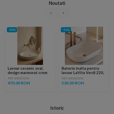
Noutati
-48%
-41%
Lavoar ceramic oval,
Baterie inalta pentru
design marmorat crem
lavoar LaVita Verdi 220,
lucios cu vene aurii,
fara ventil, brushed
PRP: 890.00 RON
PRP: 890.00 RON
ventil inclus
copper
470.00 RON
530.00 RON
Istoric