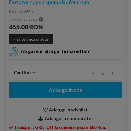
Dozator sapun spuma Nofer crom
Cod:
03039.S
PRP: 668.00 RON
655.00 RON
Fisa tehnica produs
Ati gasit in alta parte mai ieftin?
Cantitate:
Adauga in cos
Adauga in wishlist
Adauga la comparator
Transport GRATUIT la comenzi peste 600 Ron.