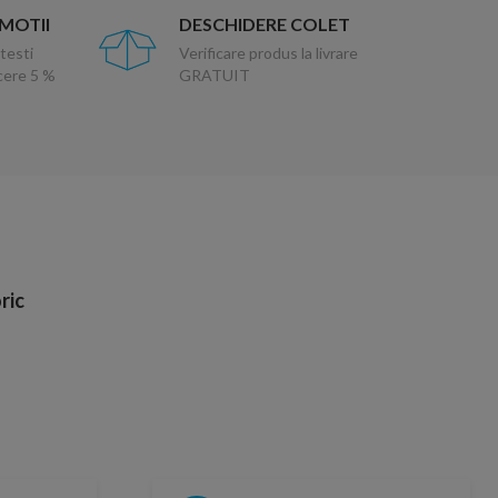
OMOTII
DESCHIDERE COLET
testi
Verificare produs la livrare
ucere 5 %
GRATUIT
ric