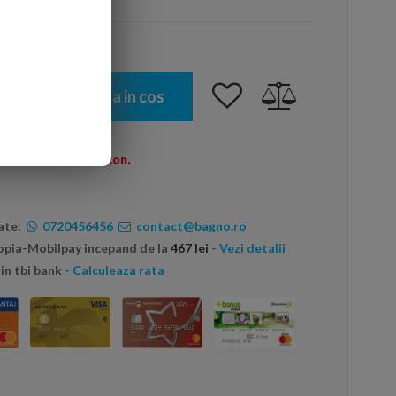
Adauga in cos
omenzi peste 600 Ron.
ate:
0720456456
contact@bagno.ro
topia-Mobilpay incepand de la
467 lei
- Vezi detalii
in tbi bank
- Calculeaza rata