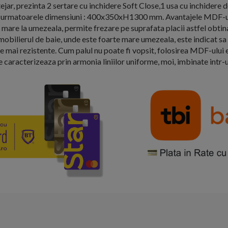
jar, prezinta 2 sertare cu inchidere Soft Close,1 usa cu inchidere 
are urmatoarele dimensiuni : 400x350xH1300 mm. Avantajele MDF-u
i mare la umezeala, permite frezare pe suprafata placii astfel obt
a mobilierul de baie, unde este foarte mare umezeala, este indicat s
e mai rezistente. Cum palul nu poate fi vopsit, folosirea MDF-ului 
 caracterizeaza prin armonia liniilor uniforme, moi, imbinate intr-