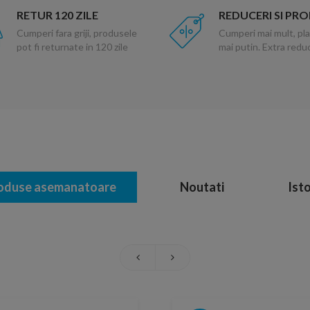
RETUR 120 ZILE
REDUCERI SI PR
Cumperi fara griji, produsele
Cumperi mai mult, pla
pot fi returnate in 120 zile
mai putin. Extra red
oduse asemanatoare
Noutati
Isto