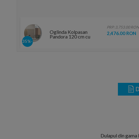
PRP: 3,753.00 RON
Oglinda Kolpasan
2,476.00 RON
Pandora 120 cm cu
iluminare led
-35%
touchscreen
D
Dulapul din gama K