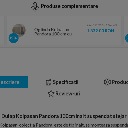
Produse complementare
PRP: 2,815.00 RON
Oglinda Kolpasan
1,832.00 RON
Pandora 100 cm cu
iluminare led
-35%
touchscreen
escriere
Specificatii
Produc
Review-uri
Dulap Kolpasan Pandora 130cm inalt suspendat stejar
olpasan, colectia Pandora, este de tip inalt, se monteaza suspendat