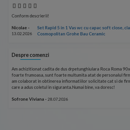
Conform descrierii!
Set Rapid 5 in 1 Vas wc cu capac soft close, c
Nicolae -
Cosmopolitan Grohe Bau Ceramic
13.02.2026
Despre comenzi
mand!
Am achizitionat cadita de dus drpetunghiulara Roca Roma 90x
foarte frumoasa, sunt foarte multumita atat de personalul firm
am colaborat in obtinerea infiormatiilor solicitate cat si de fi
care a adus coletul in siguranta.Numai bine, va doresc!
Sofrone Viviana -
28.07.2026