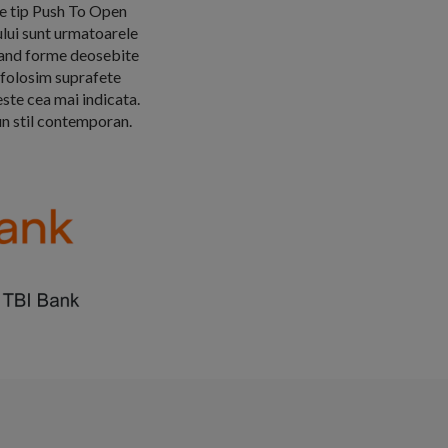
de tip Push To Open
lui sunt urmatoarele
inand forme deosebite
a folosim suprafete
este cea mai indicata.
un stil contemporan.