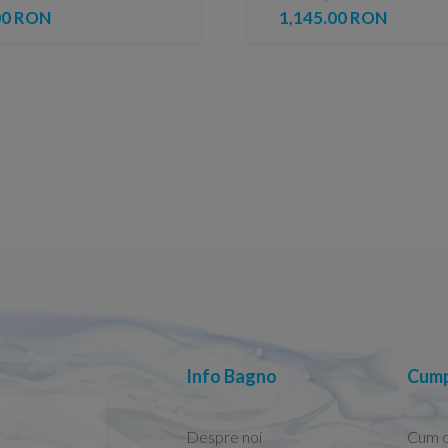
00 RON
1,145.00 RON
Info Bagno
Cump
Despre noi
Cum 