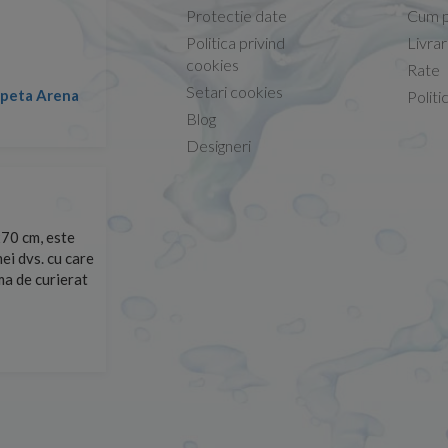
Protectie date
Cum p
Politica privind
Livra
Conform descrierii!
cookies
Rate
Setari cookies
lapeta Arena
Nicolae -
Politi
13.02.2026
Blog
Designeri
70 cm, este
Foarte prompți, am cerut detalii despre produs care nu
ei dvs. cu care
primit imediat. După ce am plasat comanda, aceasta a 
rma de curierat
Mulțumesc!
Cristina Opre -
10.07.2026