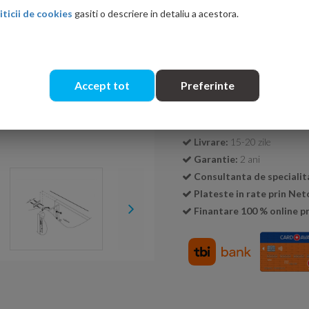
iticii de cookies
gasiti o descriere in detaliu a acestora.
Cantitate:
Accept tot
Preferinte
Transport GRATUIT la c
Livrare:
15-20 zile
Garantie:
2 ani
Consultanta de specialit
Plateste in rate prin Ne
Finantare 100 % online pr