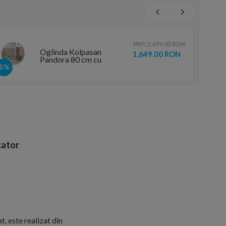
PRP: 2,499.00 RON
Oglinda Kolpasan
1,649.00 RON
Pandora 80 cm cu
iluminare led
-35%
touchscreen
ator
, este realizat din