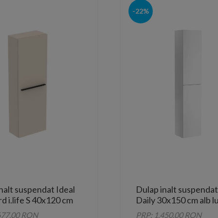
-22%
nalt suspendat Ideal
Dulap inalt suspendat
d i.life S 40x120 cm
Daily 30x150 cm alb lu
ipiu mat 1 usa
usi
677.00 RON
PRP: 1,450.00 RON