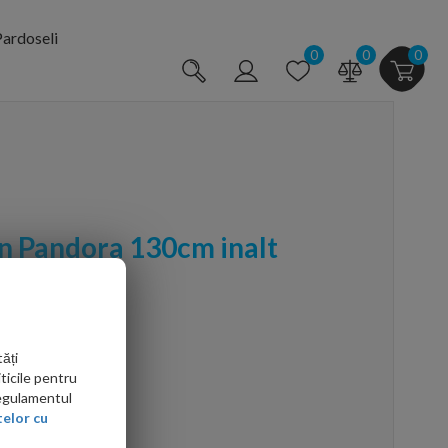
ardoseli
0
0
0
n Pandora 130cm inalt
ar
ăți
ticile pentru
Regulamentul
elor cu
arte mai ieftin?