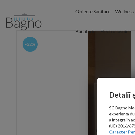
Obiecte Sanitare
Wellness
Bucatarie
Electrocasnice
-32%
Detalii 
SC Bagno Moder
experiența du
a integra în 
(UE) 2016/679 
Caracter Per