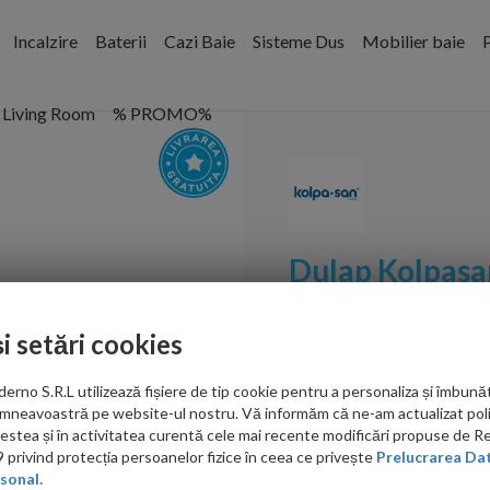
Incalzire
Baterii
Cazi Baie
Sisteme Dus
Mobilier baie
P
Living Room
% PROMO%
Dulap Kolpasa
suspendat stej
și setări cookies
Cod:
514280
no S.R.L utilizează fișiere de tip cookie pentru a personaliza și îmbunăt
PRP: 4,109.00 RON
mneavoastră pe website-ul nostru. Vă informăm că ne-am actualizat poli
2,799.00 RON
acestea și în activitatea curentă cele mai recente modificări propuse de 
privind protecția persoanelor fizice în ceea ce privește
Prelucrarea Dat
Ati gasit in alta p
sonal.