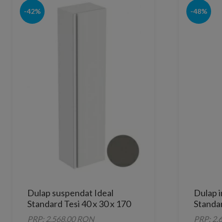
-42%
-48%
Dulap suspendat Ideal
Dulap i
Standard Tesi 40 x 30 x 170
Standar
cm, Gri
bej nis
PRP: 2,568.00 RON
PRP: 2,