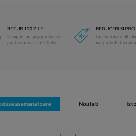
RETUR 120 ZILE
REDUCERI SI PR
Cumperi fara griji, produsele
Cumperi mai mult, pla
pot fi returnate in 120 zile
mai putin. Extra red
oduse asemanatoare
Noutati
Isto