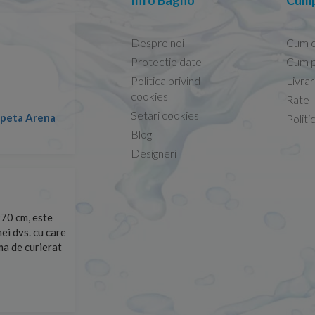
Info Bagno
Cump
Despre noi
Cum 
Protectie date
Cum p
Politica privind
Livra
Conform descrierii!
cookies
Rate
Setari cookies
lapeta Arena
Nicolae -
Politi
13.02.2026
Blog
Designeri
70 cm, este
Foarte prompți, am cerut detalii despre produs care nu
ei dvs. cu care
primit imediat. După ce am plasat comanda, aceasta a 
rma de curierat
Mulțumesc!
Cristina Opre -
10.07.2026