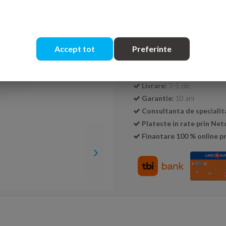
Cantitate:
Accept tot
Preferinte
Transport GRATUIT la c
Livrare:
3-5 zile
Garantie:
10 ani
Consultanta de specialit
Plateste in rate prin Ne
Finantare 100 % online pr