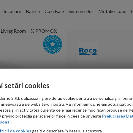
Incalzire
Baterii
Cazi Baie
Sisteme Dus
Mobilier baie
P
Living Room
% PROMO%
Bideu pe pard
și setări cookies
Cod:
A357474000
no S.R.L utilizează fișiere de tip cookie pentru a personaliza și îmbunăt
PRP: 947.00 RON
mneavoastră pe website-ul nostru. Vă informăm că ne-am actualizat poli
821.00 RON
acestea și în activitatea curentă cele mai recente modificări propuse de 
privind protecția persoanelor fizice în ceea ce privește
Prelucrarea Dat
Ati gasit in alta p
sonal.
iticii de cookies
gasiti o descriere in detaliu a acestora.