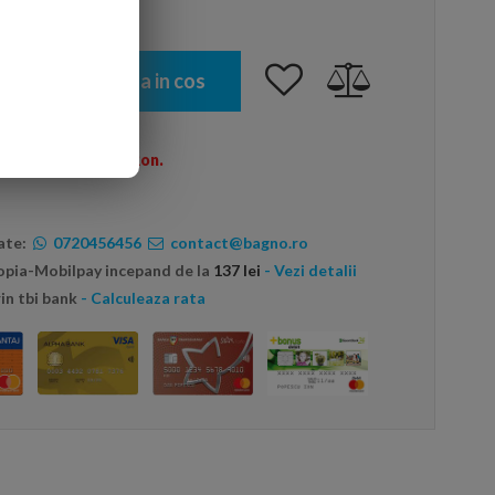
Adauga in cos
omenzi peste 600 Ron.
ate:
0720456456
contact@bagno.ro
topia-Mobilpay incepand de la
137 lei
- Vezi detalii
in tbi bank
- Calculeaza rata