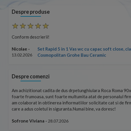
Despre produse
Conform descrierii!
Set Rapid 5 in 1 Vas wc cu capac soft close, c
Nicolae -
Cosmopolitan Grohe Bau Ceramic
13.02.2026
Despre comenzi
mand!
Am achizitionat cadita de dus drpetunghiulara Roca Roma 90x
foarte frumoasa, sunt foarte multumita atat de personalul firm
am colaborat in obtinerea infiormatiilor solicitate cat si de fi
care a adus coletul in siguranta.Numai bine, va doresc!
Sofrone Viviana -
28.07.2026