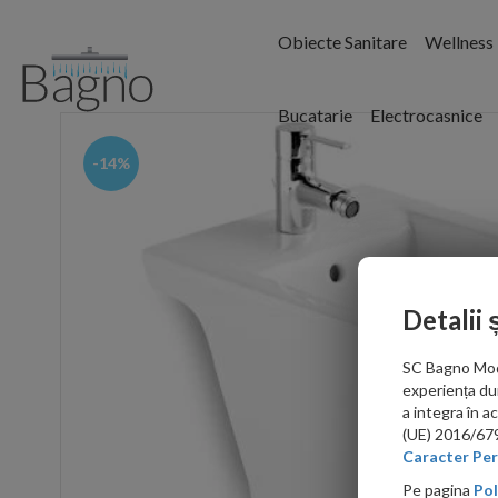
Obiecte Sanitare
Wellness
Bucatarie
Electrocasnice
-14%
Detalii 
SC Bagno Moder
experiența du
a integra în 
(UE) 2016/679 
Caracter Per
Pe pagina
Pol