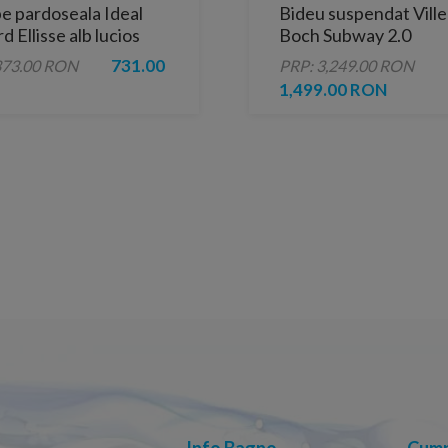
e pardoseala Ideal
Bideu suspendat Vill
d Ellisse alb lucios
Boch Subway 2.0
56x37xH41 cm
731.00
373.00 RON
PRP: 3,249.00 RON
1,499.00 RON