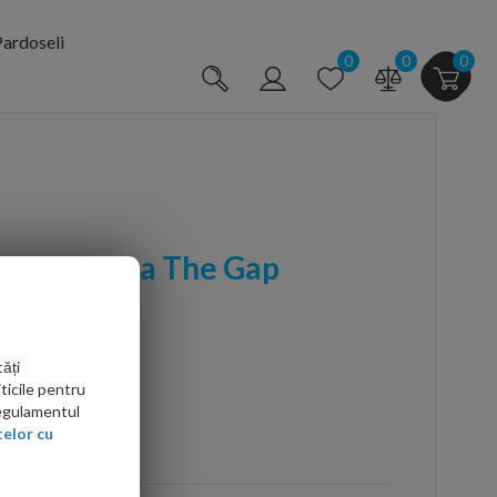
ardoseli
0
0
0
oseala Roca The Gap
ăți
ticile pentru
Regulamentul
elor cu
arte mai ieftin?