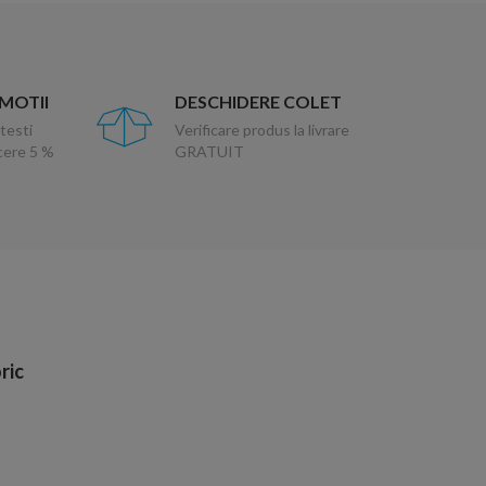
OMOTII
DESCHIDERE COLET
testi
Verificare produs la livrare
ucere 5 %
GRATUIT
ric