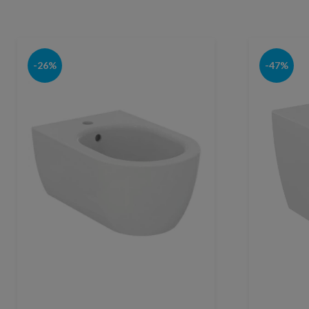
-26%
-47%