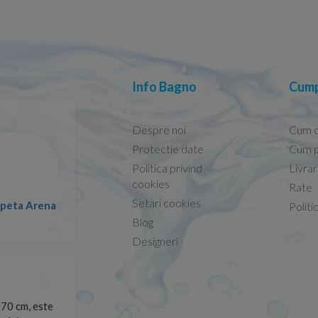
Info Bagno
Cump
Despre noi
Cum 
Protectie date
Cum p
Politica privind
Livra
Conform descrierii!
cookies
Rate
Setari cookies
lapeta Arena
Nicolae -
Politi
13.02.2026
Blog
Designeri
70 cm, este
Foarte prompți, am cerut detalii despre produs care nu