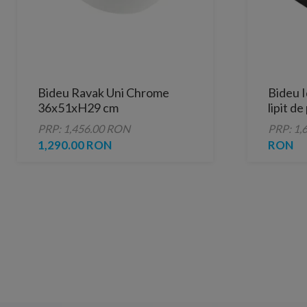
Bideu Ravak Uni Chrome
Bideu I
36x51xH29 cm
lipit d
mat
PRP: 1,456.00 RON
PRP: 1,
1,290.00 RON
RON