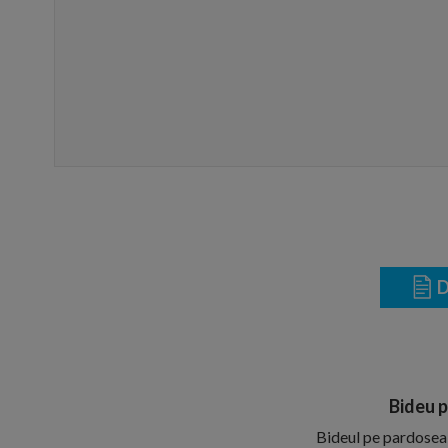
D
Bideu p
Bideul pe pardoseal