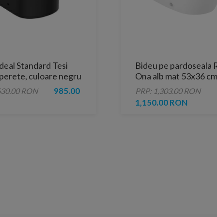
deal Standard Tesi
Bideu pe pardoseala 
e perete, culoare negru
Ona alb mat 53x36 cm 
perete
985.00
630.00 RON
PRP: 1,303.00 RON
1,150.00 RON