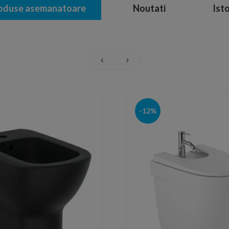
oduse asemanatoare
Noutati
Isto
-12%