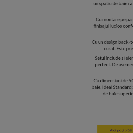
un spatiu de baie ra
Cu montare pe pard
finisajul lucios con
Cu un design back-to
curat. Este pre
Setul include si el
perfect. De asemen
Cu dimensiuni de 54
baie. Ideal Standard 
de baie superio