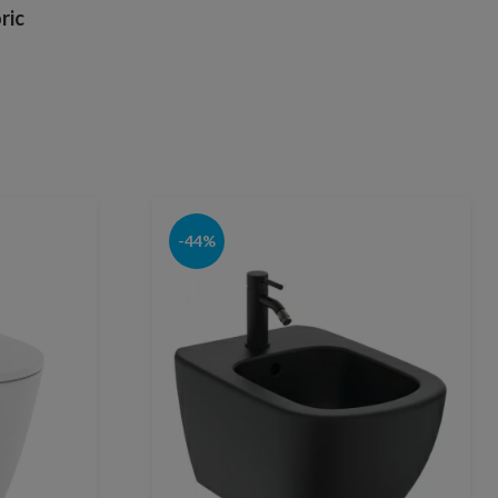
ric
-44%