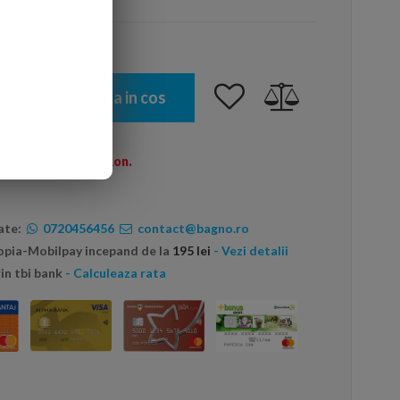
Adauga in cos
omenzi peste 600 Ron.
ate:
0720456456
contact@bagno.ro
topia-Mobilpay incepand de la
195 lei
- Vezi detalii
in tbi bank
- Calculeaza rata