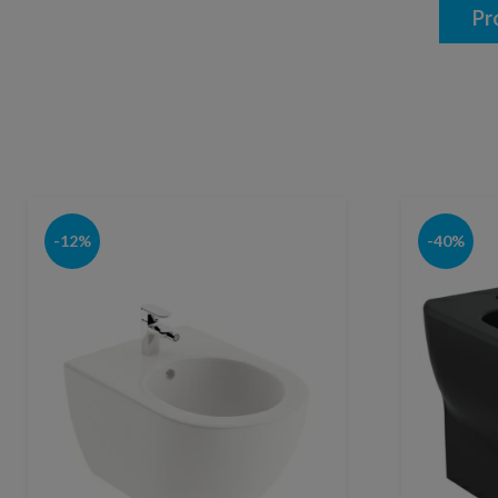
Pr
-12%
-40%