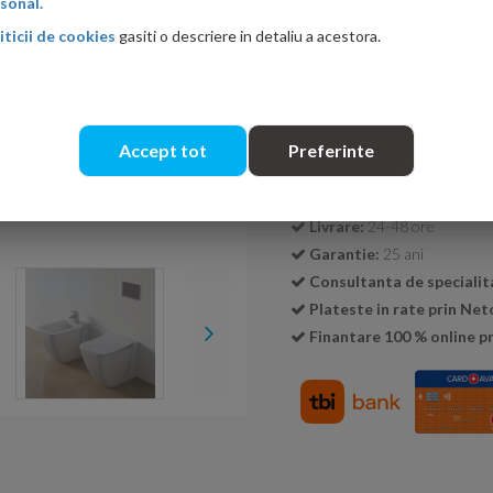
sonal.
iticii de cookies
gasiti o descriere in detaliu a acestora.
Cantitate:
Accept tot
Preferinte
Transport GRATUIT la c
Livrare:
24-48 ore
Garantie:
25 ani
Consultanta de specialit
Plateste in rate prin Ne
Finantare 100 % online pr