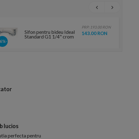
PRP: 193.00 RON
Sifon pentru bideu Ideal
143.00 RON
Standard G1 1/4" crom
-26%
ator
b lucios
utia perfecta pentru