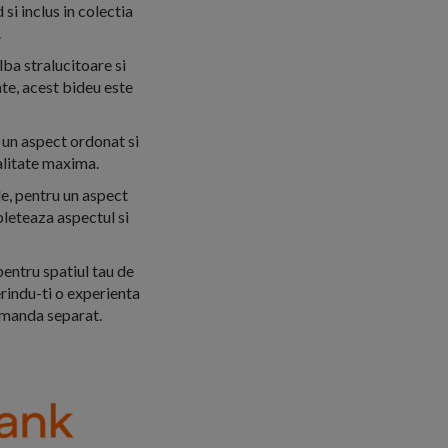
si inclus in colectia
.
ba stralucitoare si
ate, acest bideu este
 un aspect ordonat si
nalitate maxima.
le, pentru un aspect
leteaza aspectul si
entru spatiul tau de
erindu-ti o experienta
comanda separat.