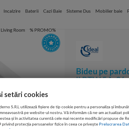
Incalzire
Baterii
Cazi Baie
Sisteme Dus
Mobilier baie
P
Living Room
% PROMO%
Bideu pe pardo
II BTW 54x36 c
Cod:
T456701
și setări cookies
PRP: 2,051.00 RON
no S.R.L utilizează fișiere de tip cookie pentru a personaliza și îmbunăt
1,169.00 RON
mneavoastră pe website-ul nostru. Vă informăm că ne-am actualizat poli
acestea și în activitatea curentă cele mai recente modificări propuse de 
privind protecția persoanelor fizice în ceea ce privește
Prelucrarea Dat
Ati gasit in alta p