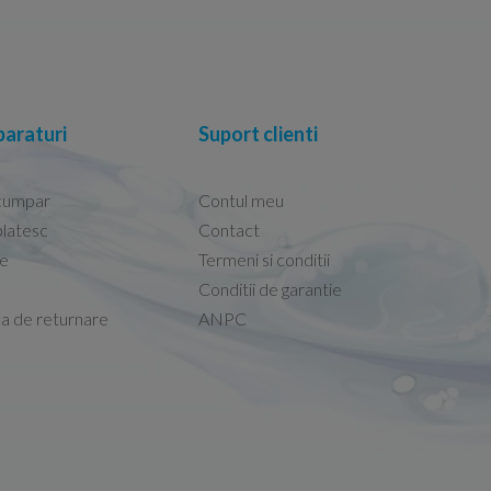
araturi
Suport clienti
cumpar
Contul meu
latesc
Contact
re
Termeni si conditii
Capacele Grohe sunt de bună calitate și se i
Conditii de garantie
Marius -
Capac WC Grohe Bau Cer
ca de returnare
ANPC
08.02.2026
 erau pe site și le-am
Sunt multumit de produs respectiv de comuni