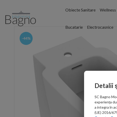
Obiecte Sanitare
Wellness
Bucatarie
Electrocasnice
-44%
Detalii 
SC Bagno Moder
experiența du
a integra în 
(UE) 2016/679 