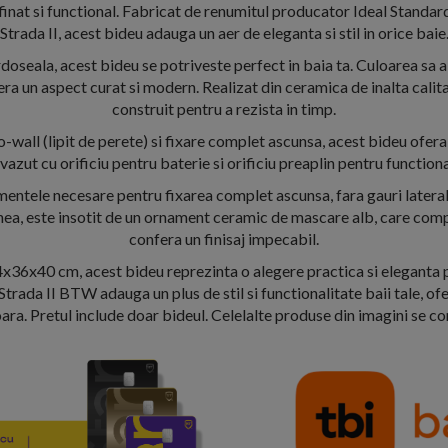
finat si functional. Fabricat de renumitul producator Ideal Standard 
Strada II, acest bideu adauga un aer de eleganta si stil in orice baie
oseala, acest bideu se potriveste perfect in baia ta. Culoarea sa al
fera un aspect curat si modern. Realizat din ceramica de inalta calit
construit pentru a rezista in timp.
-wall (lipit de perete) si fixare complet ascunsa, acest bideu ofera
vazut cu orificiu pentru baterie si orificiu preaplin pentru functio
ementele necesare pentru fixarea complet ascunsa, fara gauri latera
ea, este insotit de un ornament ceramic de mascare alb, care comp
confera un finisaj impecabil.
x36x40 cm, acest bideu reprezinta o alegere practica si eleganta p
Strada II BTW adauga un plus de stil si functionalitate baii tale, of
ara. Pretul include doar bideul. Celelalte produse din imagini se 