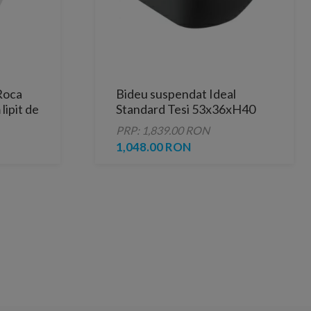
Roca
Bideu suspendat Ideal
lipit de
Standard Tesi 53x36xH40
cm, culoare negru-mat
PRP: 1,839.00 RON
1,048.00 RON