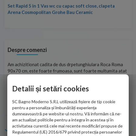
Set Rapid 5 in 1 Vas wc cu capac soft close, clapeta
Arena Cosmopolitan Grohe Bau Ceramic
Despre comenzi
t
Am achizitionat cadita de dus drpetunghiulara Roca Roma
Foa
90x70 cm, este foarte frumoasa, sunt foarte multumita atat
pe 
de personalul firmei dvs. cu care am colaborat in obtinerea
ace
infiormatiilor solicitate cat si de firma de curierat care a
Detalii și setări cookies
Cri
adus coletul in siguranta.Numai bine, va doresc!
SC Bagno Moderno S.R.L utilizează fișiere de tip cookie
Sofrone Viviana -
28.07.2026
pentru a personaliza și îmbunătăți experiența
dumneavoastră pe website-ul nostru. Vă informăm că ne-
am actualizat politicile pentru a integra în acestea și în
activitatea curentă cele mai recente modificări propuse de
Info Bagno
Regulamentul (UE) 2016/679 privind protecția persoanelor