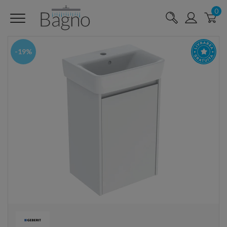
0
-19%