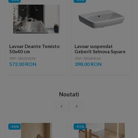
Lavoar Deante Temisto
Lavoar suspendat
50x40 cm
Geberit Selnova Square
dreptunghiular montaj
55x44xH17,5 cm fara
PRP: 789.00 RON
PRP: 700.00 RON
pe blat alb
orificiu baterie
572.00 RON
398.00 RON
Noutati
-48%
-41%