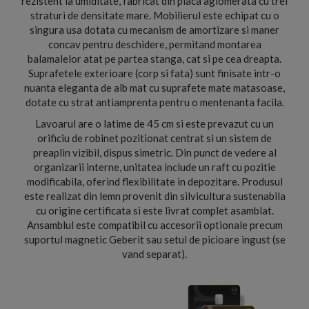
rezistent la umiditate, fabricat din placa aglomerata cu trei
straturi de densitate mare. Mobilierul este echipat cu o
singura usa dotata cu mecanism de amortizare si maner
concav pentru deschidere, permitand montarea
balamalelor atat pe partea stanga, cat si pe cea dreapta.
Suprafetele exterioare (corp si fata) sunt finisate intr-o
nuanta eleganta de alb mat cu suprafete mate matasoase,
dotate cu strat antiamprenta pentru o mentenanta facila.
Lavoarul are o latime de 45 cm si este prevazut cu un
orificiu de robinet pozitionat centrat si un sistem de
preaplin vizibil, dispus simetric. Din punct de vedere al
organizarii interne, unitatea include un raft cu pozitie
modificabila, oferind flexibilitate in depozitare. Produsul
este realizat din lemn provenit din silvicultura sustenabila
cu origine certificata si este livrat complet asamblat.
Ansamblul este compatibil cu accesorii optionale precum
suportul magnetic Geberit sau setul de picioare ingust (se
vand separat).