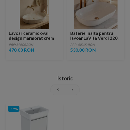
Lavoar ceramic oval,
Baterie inalta pentru
design marmorat crem
lavoar LaVita Verdi 220,
lucios cu vene aurii,
fara ventil, brushed
PRP: 890.00 RON
PRP: 890.00 RON
ventil inclus
copper
470.00 RON
530.00 RON
Istoric
-19%