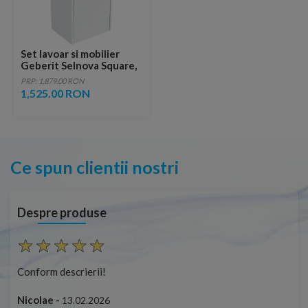
Set lavoar si mobilier
Geberit Selnova Square,
45x34x70 cm, alb mat
PRP: 1,879.00 RON
1,525.00 RON
Ce spun clientii nostri
Despre produse
Conform descrierii!
Con
Nicolae -
Nic
13.02.2026