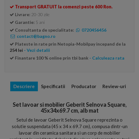
Transport GRATUIT la comenzi peste 600 Ron.
Livrare:
20-30 zile
Garantie:
5 ani
Consultanta de specialitate:
0720456456
contact@bagno.ro
Plateste in rate prin Netopia-Mobilpay incepand de la
254 lei
- Vezi detalii
Finantare 100 % online prin tbi bank
- Calculeaza rata
Descriere
Specificatii
Producator
Review-uri
Set lavoar si mobilier Geberit Selnova Square,
45x34x69.7 cm, alb mat
Setul de lavoar Geberit Selnova Square reprezinta o
solutie suspendata (45 x 34 x 69.7 cm), compusa dintr-un
lavoar din ceramica sanitara si un corp de mobilier