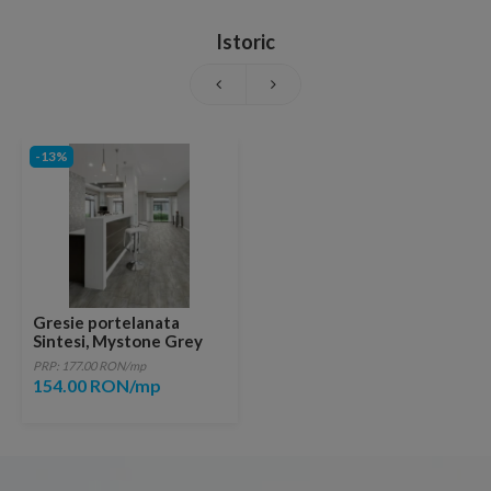
Istoric
-13%
Gresie portelanata
Sintesi, Mystone Grey
30x30 cm
PRP: 177.00 RON/mp
154.00 RON/mp