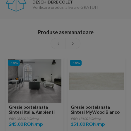
DESCHIDERE COLET
Verificare produs la livrare GRATUIT
Produse asemanatoare
-14%
-14%
Gresie portelanata
Gresie portelanata
Sintesi Italia, Ambienti
Sintesi MyWood Bianco
Grigio Rectificata
80,2x20,2
PRP: 282.00 RON/mp
PRP: 174.00 RON/mp
80,2x40 cm
245.00 RON/mp
151.00 RON/mp