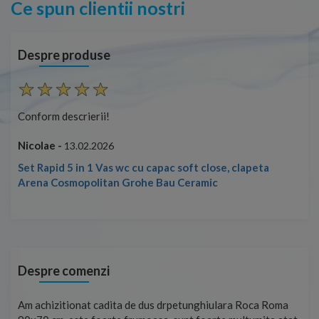
Ce spun clientii nostri
Despre produse
Conform descrierii!
Con
Nicolae -
Nic
13.02.2026
Set Rapid 5 in 1 Vas wc cu capac soft close, clapeta
Arena Cosmopolitan Grohe Bau Ceramic
Despre comenzi
t
Am achizitionat cadita de dus drpetunghiulara Roca Roma
Foa