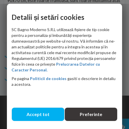
90x70 cm, este foarte frumoasa, sunt foarte multumita atat
pe 
de personalul firmei dvs. cu care am colaborat in obtinerea
ace
infiormatiilor solicitate cat si de firma de curierat care a
Detalii și setări cookies
Cri
adus coletul in siguranta.Numai bine, va doresc!
SC Bagno Moderno S.R.L utilizează fișiere de tip cookie
Sofrone Viviana -
28.07.2026
pentru a personaliza și îmbunătăți experiența
dumneavoastră pe website-ul nostru. Vă informăm că ne-
am actualizat politicile pentru a integra în acestea și în
activitatea curentă cele mai recente modificări propuse de
Info Bagno
Regulamentul (UE) 2016/679 privind protecția persoanelor
fizice în ceea ce privește
Prelucrarea Datelor cu
Cumparaturi
Caracter Personal.
Pe pagina
Politicii de cookies
gasiti o descriere in detaliu
Suport clienti
a acestora.
Copyright © 2026 Bagno.ro All right reserved. Powered by
Expert Online
Accept tot
Preferinte