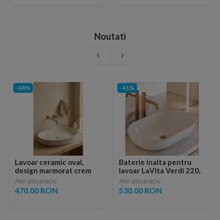
Noutati
-48%
-41%
Lavoar ceramic oval,
Baterie inalta pentru
design marmorat crem
lavoar LaVita Verdi 220,
lucios cu vene aurii,
fara ventil, brushed
PRP: 890.00 RON
PRP: 890.00 RON
ventil inclus
copper
470.00 RON
530.00 RON