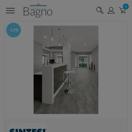
0
-13%