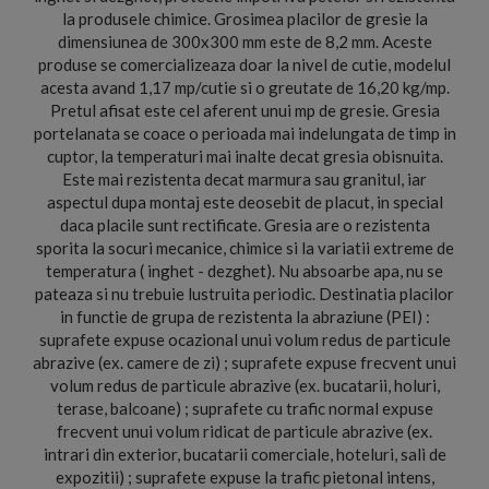
la produsele chimice. Grosimea placilor de gresie la
dimensiunea de 300x300 mm este de 8,2 mm. Aceste
produse se comercializeaza doar la nivel de cutie, modelul
acesta avand 1,17 mp/cutie si o greutate de 16,20 kg/mp.
Pretul afisat este cel aferent unui mp de gresie. Gresia
portelanata se coace o perioada mai indelungata de timp in
cuptor, la temperaturi mai inalte decat gresia obisnuita.
Este mai rezistenta decat marmura sau granitul, iar
aspectul dupa montaj este deosebit de placut, in special
daca placile sunt rectificate. Gresia are o rezistenta
sporita la socuri mecanice, chimice si la variatii extreme de
temperatura ( inghet - dezghet). Nu absoarbe apa, nu se
pateaza si nu trebuie lustruita periodic. Destinatia placilor
in functie de grupa de rezistenta la abraziune (PEI) :
suprafete expuse ocazional unui volum redus de particule
abrazive (ex. camere de zi) ; suprafete expuse frecvent unui
volum redus de particule abrazive (ex. bucatarii, holuri,
terase, balcoane) ; suprafete cu trafic normal expuse
frecvent unui volum ridicat de particule abrazive (ex.
intrari din exterior, bucatarii comerciale, hoteluri, sali de
expozitii) ; suprafete expuse la trafic pietonal intens,