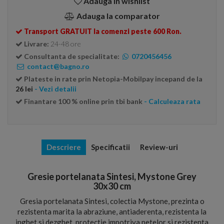
Adauga in wishlist
Adauga la comparator
Transport GRATUIT la comenzi peste 600 Ron.
Livrare:
24-48 ore
Consultanta de specialitate:
0720456456
contact@bagno.ro
Plateste in rate prin Netopia-Mobilpay incepand de la
26 lei
- Vezi detalii
Finantare 100 % online prin tbi bank
- Calculeaza rata
Descriere
Specificatii
Review-uri
Gresie portelanata Sintesi, Mystone Grey
30x30 cm
Gresia portelanata Sintesi, colectia Mystone, prezinta o
rezistenta marita la abraziune, antiaderenta, rezistenta la
inghet si dezghet, protectie impotriva petelor si rezistenta