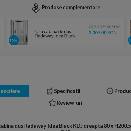
Produse complementare
PRP: 3,579.00 RON
Usa cabina de dus
3,007.00 RON
Radaway Idea Black
KDJ stanga 110 x
-16%
H200.5 cm profil negru
mat
escriere
Specificatii
Produc
Review-uri
 cabina dus Radaway Idea Black KDJ dreapta 80 x H200.5 