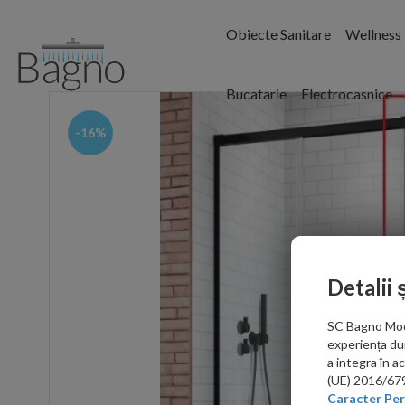
Obiecte Sanitare
Wellness
Bucatarie
Electrocasnice
-16%
Detalii 
SC Bagno Moder
experiența du
a integra în 
(UE) 2016/679 
Caracter Per