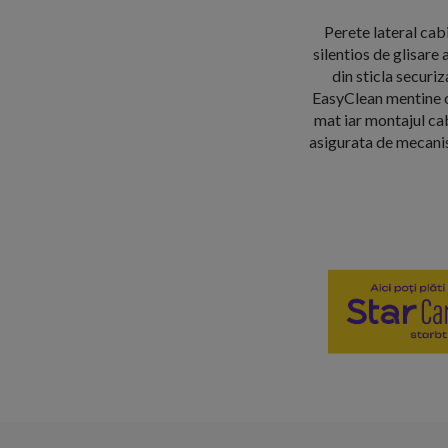
Perete lateral ca
silentios de glisar
din sticla securi
EasyClean mentine cu
mat iar montajul cab
asigurata de mecanis