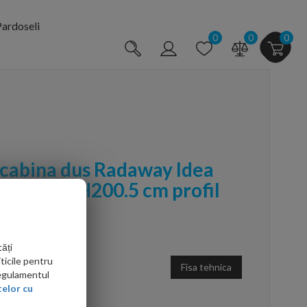
ardoseli
0
0
0
 cabina dus Radaway Idea
pta 80 x H200.5 cm profil
ăți
ticile pentru
Fisa tehnica
Regulamentul
elor cu
arte mai ieftin?