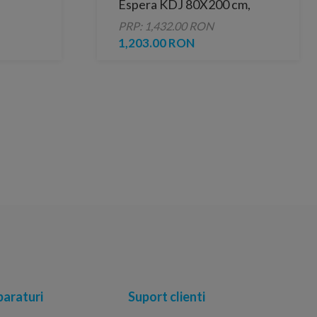
Espera KDJ 80X200 cm,
sticla transparenta
PRP: 1,432.00 RON
1,203.00 RON
araturi
Suport clienti