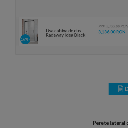
.00 RON
PRP: 3,733.00 RON
Usa cabina de dus
 RON
3,136.00 RON
Radaway Idea Black
KDJ stanga 120 x
-16%
H200.5 cm profil negru
mat
D
Perete lateral