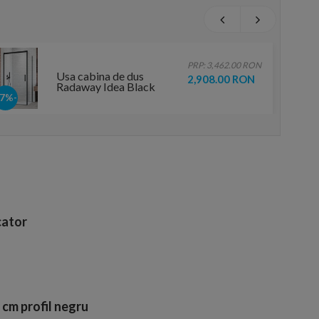
PRP: 3,462.00 RON
Usa cabina de dus
2,908.00 RON
Radaway Idea Black
KDJ stanga 100 x
-17%
H200.5 cm profil negru
mat
ator
cm profil negru