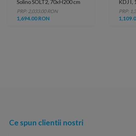
Solino SOLT2, 70xH200 cm
KDJ I,
PRP: 2,033.00 RON
PRP: 1,
1,694.00 RON
1,109.
Ce spun clientii nostri