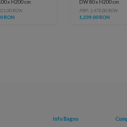
 100 x H200 cm
DW 80 x H200 cm
321.00 RON
PRP: 1,475.00 RON
00 RON
1,239.00 RON
Info Bagno
Cump