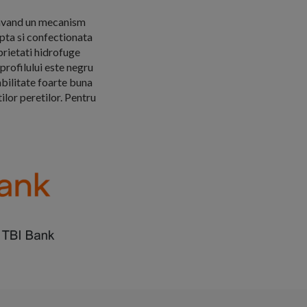
 avand un mecanism
pta si confectionata
prietati hidrofuge
profilului este negru
abilitate foarte buna
lor peretilor. Pentru