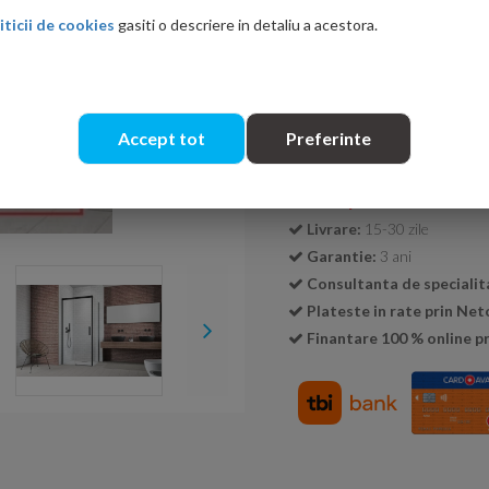
iticii de cookies
gasiti o descriere in detaliu a acestora.
Cantitate:
Accept tot
Preferinte
Transport GRATUIT la c
Livrare:
15-30 zile
Garantie:
3 ani
Consultanta de specialit
Plateste in rate prin Ne
Finantare 100 % online pr