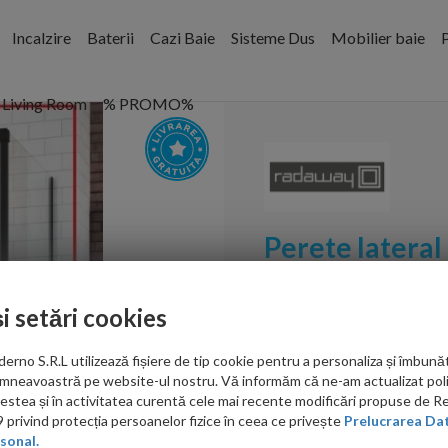
Incalzire
Baterii
Cazi Baie
Sisteme Dus
Mobilier baie
P
Living Room
% PROMO%
Perete lateral
Black KDJ drea
negru mat
și setări cookies
Cod:
387051-54-01R
no S.R.L utilizează fișiere de tip cookie pentru a personaliza și îmbunăt
PRP: 1,672.00 RON
mneavoastră pe website-ul nostru. Vă informăm că ne-am actualizat poli
1,405.00 RON
acestea și în activitatea curentă cele mai recente modificări propuse de 
privind protecția persoanelor fizice în ceea ce privește
Prelucrarea Dat
Ati gasit in alta p
sonal.