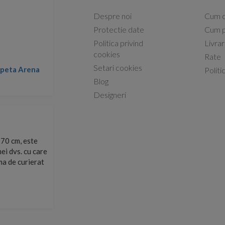
Despre noi
Cum 
Protectie date
Cum p
Politica privind
Livra
Capacele Grohe sunt de bună calitate și se instalează
cookies
Rate
Setari cookies
Marius -
Capac WC Grohe Bau Ceramic al
Politi
08.02.2026
Blog
Designeri
site și le-am
Sunt multumit de produs respectiv de comunicarea cu 
arte repede.
suport.
Razvan Miut -
06.07.2026