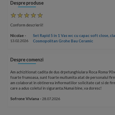
Despre produse
Conform descrierii!
rena
Nicolae -
13.02.2026
Despre comenzi
ste
Foarte prompți, am cerut detalii despre produs care nu erau pe 
u care
primit imediat. După ce am plasat comanda, aceasta a ajuns fo
rierat
Mulțumesc!
Cristina Opre -
10.07.2026