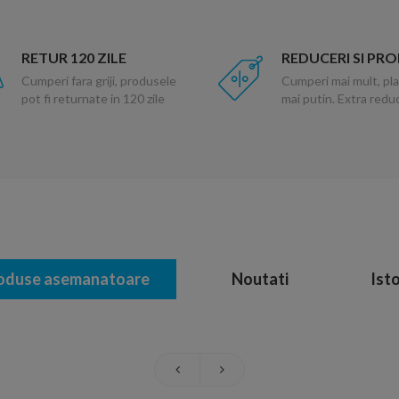
RETUR 120 ZILE
REDUCERI SI PR
Cumperi fara griji, produsele
Cumperi mai mult, pla
pot fi returnate in 120 zile
mai putin. Extra red
oduse asemanatoare
Noutati
Isto