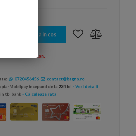
Adauga in cos
omenzi peste 600 Ron.
ate:
0720456456
contact@bagno.ro
topia-Mobilpay incepand de la
234 lei
- Vezi detalii
in tbi bank
- Calculeaza rata