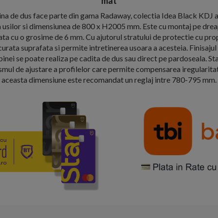
mat
bina de dus face parte din gama Radaway, colectia Idea Black KDJ
e a usilor si dimensiunea de 800 x H2005 mm. Este cu montaj pe drea
zata cu o grosime de 6 mm. Cu ajutorul stratului de protectie cu pro
rata suprafata si permite intretinerea usoara a acesteia. Finisajul 
inei se poate realiza pe cadita de dus sau direct pe pardoseala. St
mul de ajustare a profilelor care permite compensarea iregularitati
aceasta dimensiune este recomandat un reglaj intre 780-795 mm.