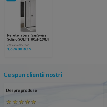
Perete lateral SanSwiss
Solino SOLT1, 80xH198,4
cm profil negru-mat
PRP: 2,033.00 RON
1,694.00 RON
Ce spun clientii nostri
Despre produse