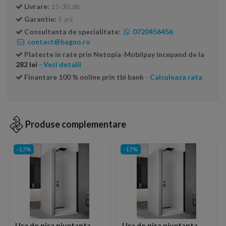
Livrare:
15-30 zile
Garantie:
5 ani
Consultanta de specialitate:
0720456456
contact@bagno.ro
Plateste in rate prin Netopia-Mobilpay incepand de la
282 lei
- Vezi detalii
Finantare 100 % online prin tbi bank
- Calculeaza rata
Produse complementare
-17%
-17%
Usa de nisa pivotanta
Usa de nisa pivotanta