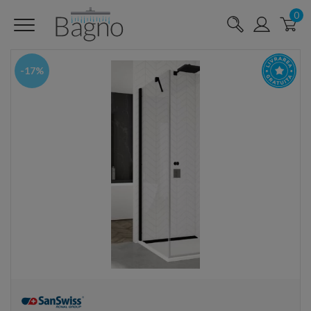
0
-17%