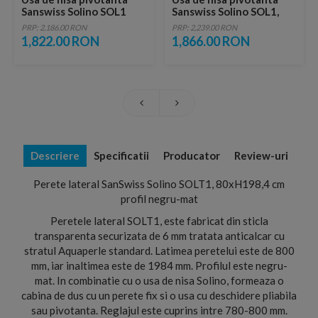
Sanswiss Solino SOL1
Sanswiss Solino SOL1,
70xH200 cm profil negru
75xH200 cm profil negru
PRP: 2,186.00 RON
PRP: 2,239.00 RON
mat
mat
1,822.00 RON
1,866.00 RON
Descriere
Specificatii
Producator
Review-uri
Perete lateral SanSwiss Solino SOLT1, 80xH198,4 cm
profil negru-mat
Peretele lateral SOLT1, este fabricat din sticla
transparenta securizata de 6 mm tratata anticalcar cu
stratul Aquaperle standard. Latimea peretelui este de 800
mm, iar inaltimea este de 1984 mm. Profilul este negru-
mat. In combinatie cu o usa de nisa Solino, formeaza o
cabina de dus cu un perete fix si o usa cu deschidere pliabila
sau pivotanta. Reglajul este cuprins intre 780-800 mm.