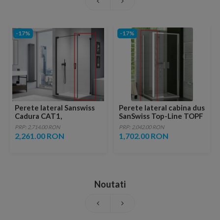
-17%
-17%
Perete lateral Sanswiss
Perete lateral cabina dus
Cadura CAT1,
SanSwiss Top-Line TOPF
110xH200cm, profil
120xH190
PRP: 2,714.00 RON
PRP: 2,042.00 RON
negru mat
2,261.00 RON
1,702.00 RON
Noutati