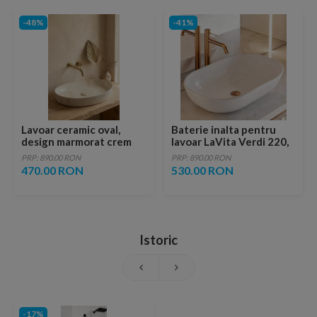
-48%
-41%
Lavoar ceramic oval,
Baterie inalta pentru
design marmorat crem
lavoar LaVita Verdi 220,
lucios cu vene aurii,
fara ventil, brushed
PRP: 890.00 RON
PRP: 890.00 RON
ventil inclus
copper
470.00 RON
530.00 RON
Istoric
-17%