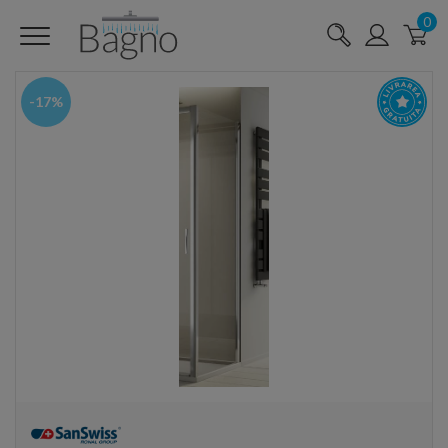
0
-17%