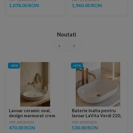
1,078.00 RON
1,960.00 RON
Noutati
-48%
-41%
Lavoar ceramic oval,
Baterie inalta pentru
design marmorat crem
lavoar LaVita Verdi 220,
lucios cu vene aurii,
fara ventil, brushed
PRP: 890.00 RON
PRP: 890.00 RON
ventil inclus
copper
470.00 RON
530.00 RON