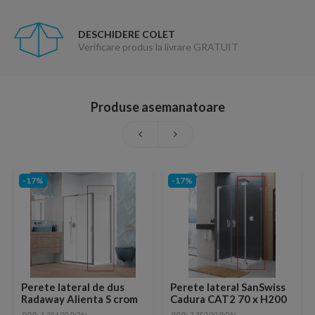
DESCHIDERE COLET
Verificare produs la livrare GRATUIT
Produse asemanatoare
-17%
-17%
Perete lateral de dus
Perete lateral SanSwiss
Radaway Alienta S crom
Cadura CAT2 70 x H200
lucios 90 cm
cm
PRP: 1,284.00 RON
PRP: 2,352.00 RON