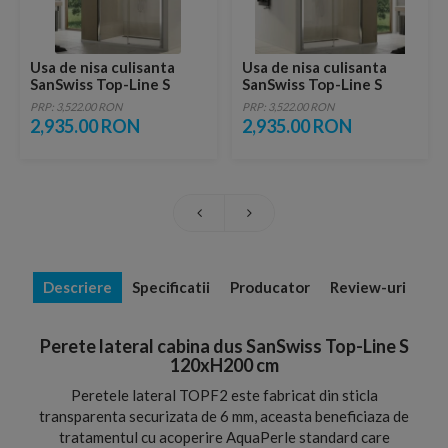
Usa de nisa culisanta
Usa de nisa culisanta
SanSwiss Top-Line S
SanSwiss Top-Line S
TLS2, 120xH200 cm fara
TLS2, 120xH200 cm fara
PRP: 3,522.00 RON
PRP: 3,522.00 RON
profilul de jos, varianta
profilul de jos, varianta
2,935.00 RON
2,935.00 RON
stanga
dreapta
Descriere
Specificatii
Producator
Review-uri
Perete lateral cabina dus SanSwiss Top-Line S
120xH200 cm
Peretele lateral TOPF2 este fabricat din sticla
transparenta securizata de 6 mm, aceasta beneficiaza de
tratamentul cu acoperire AquaPerle standard care