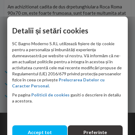
t
Am achizitionat cadita de dus drpetunghiulara Roca Roma
Foa
90x70 cm, este foarte frumoasa, sunt foarte multumita atat
pe 
de personalul firmei dvs. cu care am colaborat in obtinerea
ace
infiormatiilor solicitate cat si de firma de curierat care a
Detalii și setări cookies
Cri
adus coletul in siguranta.Numai bine, va doresc!
SC Bagno Moderno S.R.L utilizează fișiere de tip cookie
Sofrone Viviana -
28.07.2026
pentru a personaliza și îmbunătăți experiența
dumneavoastră pe website-ul nostru. Vă informăm că ne-
am actualizat politicile pentru a integra în acestea și în
activitatea curentă cele mai recente modificări propuse de
Info Bagno
Regulamentul (UE) 2016/679 privind protecția persoanelor
fizice în ceea ce privește
Prelucrarea Datelor cu
Cumparaturi
Caracter Personal.
Pe pagina
Politicii de cookies
gasiti o descriere in detaliu
Suport clienti
a acestora.
Copyright © 2026 Bagno.ro All right reserved. Powered by
Expert Online
Accept tot
Preferinte