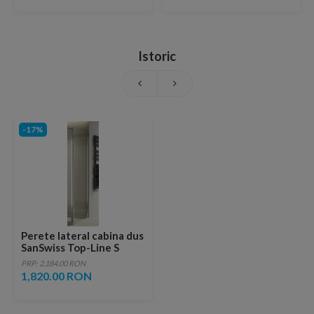
Istoric
-17%
Perete lateral cabina dus
SanSwiss Top-Line S
TOPF2, 120xH200 cm
PRP: 2,184.00 RON
1,820.00 RON