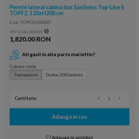
Perete lateral cabina dus SanSwiss Top-Line S
TOPF2, 120xH200 cm
Cod:
TOPF21205007
PRP: 2,184.00 RON
1,820.00 RON
Ati gasit in alta parte mai ieftin?
Culoare sticla
Transparent
Durlux 200 luminos
Cantitate:
Adauga in cos
Adauga in wishlist