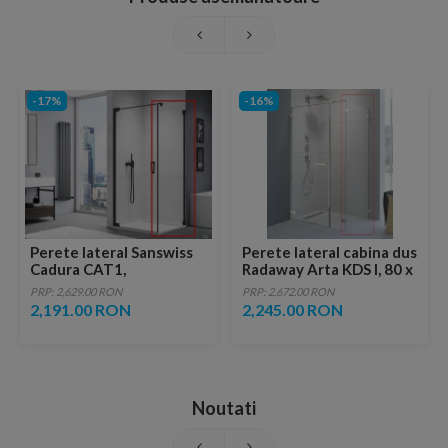
-17%
-16%
Perete lateral Sanswiss
Perete lateral cabina dus
Cadura CAT1,
Radaway Arta KDS I, 80 x
100xH200cm, profil
H200 cm
PRP: 2,629.00 RON
PRP: 2,672.00 RON
negru mat
2,191.00 RON
2,245.00 RON
Noutati