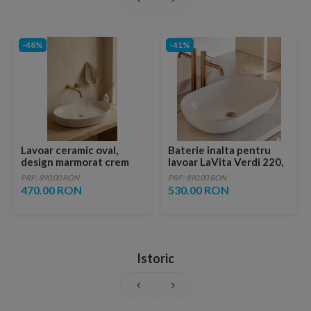
-48%
-41%
Lavoar ceramic oval,
Baterie inalta pentru
design marmorat crem
lavoar LaVita Verdi 220,
lucios cu vene aurii,
fara ventil, brushed
PRP: 890.00 RON
PRP: 890.00 RON
ventil inclus
copper
470.00 RON
530.00 RON
Istoric