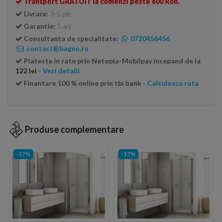
Transport GRATUIT la comenzi peste 600 Ron.
Livrare:
3-5 zile
Garantie:
5 ani
Consultanta de specialitate:
0720456456
contact@bagno.ro
Plateste in rate prin Netopia-Mobilpay incepand de la
122 lei
- Vezi detalii
Finantare 100 % online prin tbi bank
- Calculeaza rata
Produse complementare
-17%
-17%