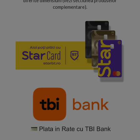
diferite dimensiuni (vezi sectiunea produselor
complementare).