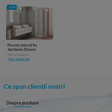
-17%
Perete lateral fix
SanSwiss Divera
100xH200 cm
PRP: 877.00 RON
731.00 RON
Ce spun clientii nostri
Despre produse