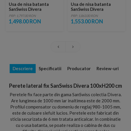
Usa de nisa batanta
Usa de nisa batanta
SanSwiss Divera
SanSwiss Divera
70xH200 cm
80xH200 cm
PRP: 1,797.00 RON
PRP: 1,863.00 RON
1,498.00 RON
1,553.00 RON
Descriere
Specificatii
Producator
Review-uri
Perete lateral fix SanSwiss Divera 100xH200 cm
Peretele fix face parte din gama SanSwiss colectia Divera.
Are lungimea de 1000 mm iar inaltimea este de 2000 mm.
Profilul compensator cu domeniu de reglaj 980-1005 mm,
este de culoare slefuit lucios. Peretele este fabricat din
sticla securizata de 6 mm tratata anticalcar. In combinatie
cu o usa batanta, se poate realiza o cabina de dus cu