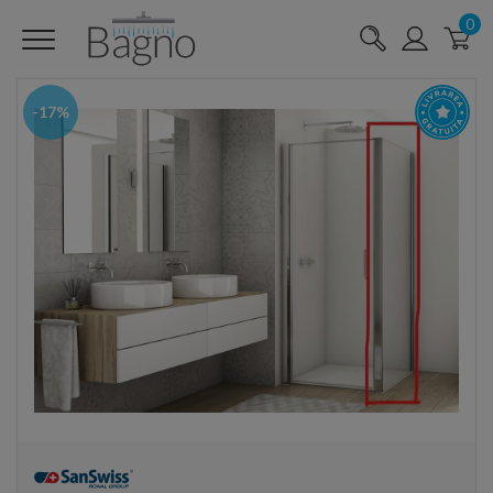
0
-17%