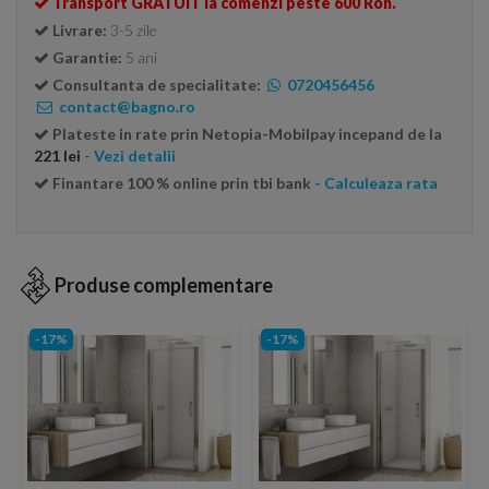
Transport GRATUIT la comenzi peste 600 Ron.
Livrare:
3-5 zile
Garantie:
5 ani
Consultanta de specialitate:
0720456456
contact@bagno.ro
Plateste in rate prin Netopia-Mobilpay incepand de la
221 lei
- Vezi detalii
Finantare 100 % online prin tbi bank
- Calculeaza rata
Produse complementare
-17%
-17%