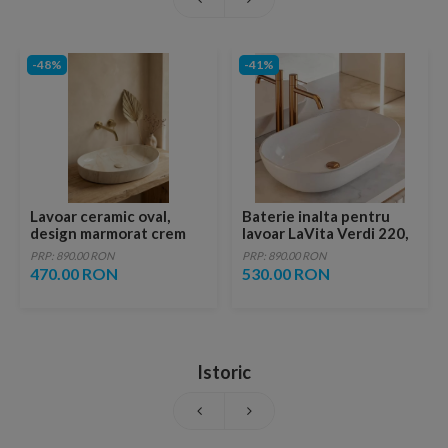
-48%
-41%
Lavoar ceramic oval,
Baterie inalta pentru
design marmorat crem
lavoar LaVita Verdi 220,
lucios cu vene aurii,
fara ventil, brushed
PRP: 890.00 RON
PRP: 890.00 RON
ventil inclus
copper
470.00 RON
530.00 RON
Istoric