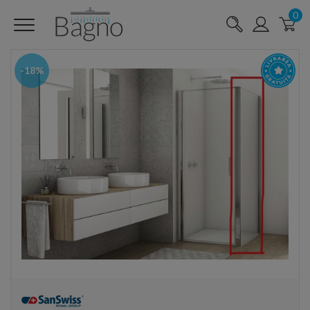
0
-18%