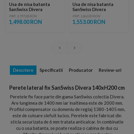
Usa de nisa batanta
Usa de nisa batanta
SanSwiss Divera
SanSwiss Divera
70xH200 cm
80xH200 cm
PRP: 1,797.00 RON
PRP: 1,863.00 RON
1,498.00 RON
1,553.00 RON
Descriere
Specificatii
Producator
Review-uri
Perete lateral fix SanSwiss Divera 140xH200 cm
Peretele fix face parte din gama SanSwiss colectia Divera.
Are lungimea de 1400 mm iar inaltimea este de 2000 mm.
Profilul compensator cu domeniu de reglaj 1380-1405 mm,
este de culoare slefuit lucios. Peretele este fabricat din
sticla securizata de 6 mm tratata anticalcar. In combinatie
cu o usa batanta, se poate realiza o cabina de dus cu