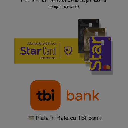
diferite dimensiuni (vezi sectiunea produselor
complementare).