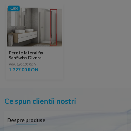
-18%
Perete lateral fix
SanSwiss Divera
140xH200 cm
PRP: 1,616.00 RON
1,327.00 RON
Ce spun clientii nostri
Despre produse