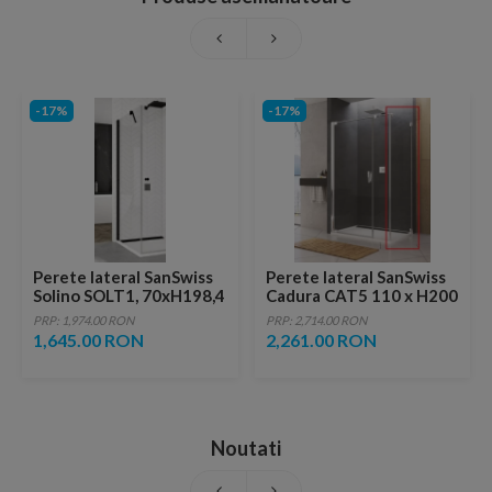
-17%
-17%
Perete lateral SanSwiss
Perete lateral SanSwiss
Solino SOLT1, 70xH198,4
Cadura CAT5 110 x H200
cm profil negru-mat
cm
PRP: 1,974.00 RON
PRP: 2,714.00 RON
1,645.00 RON
2,261.00 RON
Noutati