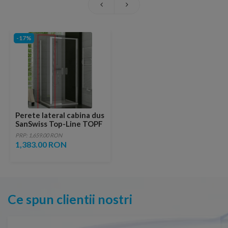
-17%
Perete lateral cabina dus
SanSwiss Top-Line TOPF
70xH190
PRP: 1,659.00 RON
1,383.00 RON
Ce spun clientii nostri