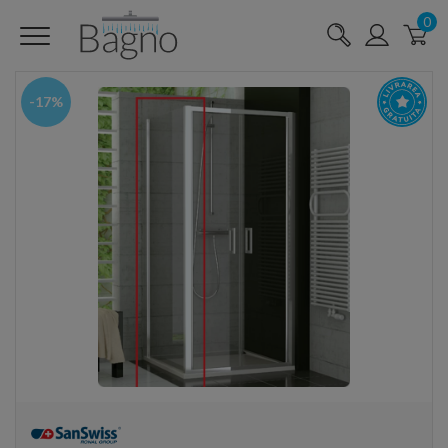
0
-17%