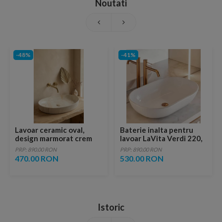
Noutati
-48%
-41%
Lavoar ceramic oval,
Baterie inalta pentru
design marmorat crem
lavoar LaVita Verdi 220,
lucios cu vene aurii,
fara ventil, brushed
PRP: 890.00 RON
PRP: 890.00 RON
ventil inclus
copper
470.00 RON
530.00 RON
Istoric