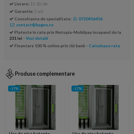
Livrare:
15-30 zile
Garantie:
5 ani
Consultanta de specialitate:
0720456456
contact@bagno.ro
Plateste in rate prin Netopia-Mobilpay incepand de la
231 lei
- Vezi detalii
Finantare 100 % online prin tbi bank
- Calculeaza rata
Produse complementare
-17%
-17%
Usa de nisa batanta
Usa de nisa batanta