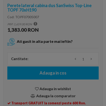
Perete lateral cabina dus SanSwiss Top-Line
TOPF 70xH190
Cod:
TOPF07005007
PRP: 1,659.00 RON
1,383.00 RON
Ati gasit in alta parte mai ieftin?
Cantitate:
Adauga in cos
Adauga in wishlist
Adauga la comparator
Transport GRATUIT la comenzi peste 600 Ron.