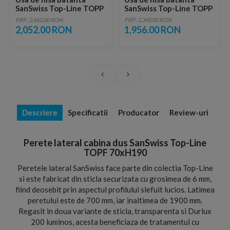
SanSwiss Top-Line TOPP
SanSwiss Top-Line TOPP
80xH190 cm
70xH190 cm
PRP: 2,462.00 RON
PRP: 2,348.00 RON
2,052.00 RON
1,956.00 RON
Descriere
Specificatii
Producator
Review-uri
Perete lateral cabina dus SanSwiss Top-Line
TOPF 70xH190
Peretele lateral SanSwiss face parte din colectia Top-Line
si este fabricat din sticla securizata cu grosimea de 6 mm,
fiind deosebit prin aspectul profilului slefuit lucios. Latimea
peretului este de 700 mm, iar inaltimea de 1900 mm.
Regasit in doua variante de sticla, transparenta si Durlux
200 luminos, acesta beneficiaza de tratamentul cu