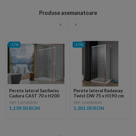
Produse asemanatoare
-17%
-17%
Perete lateral SanSwiss
Perete lateral Radaway
Cadura CAST 70 x H200
Twist DW 75 x H190 cm
cm
PRP: 1,367.00 RON
PRP: 1,549.00 RON
1,139.00 RON
1,301.00 RON