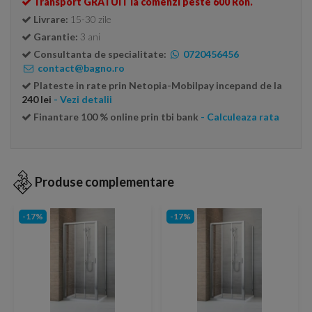
Transport GRATUIT la comenzi peste 600 Ron.
Livrare:
15-30 zile
Garantie:
3 ani
Consultanta de specialitate:
0720456456
contact@bagno.ro
Plateste in rate prin Netopia-Mobilpay incepand de la
240 lei
- Vezi detalii
Finantare 100 % online prin tbi bank
- Calculeaza rata
Produse complementare
-17%
-17%