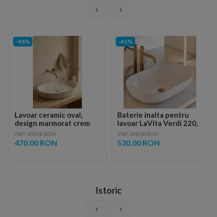
-48%
-41%
Lavoar ceramic oval,
Baterie inalta pentru
design marmorat crem
lavoar LaVita Verdi 220,
lucios cu vene aurii,
fara ventil, brushed
PRP: 890.00 RON
PRP: 890.00 RON
ventil inclus
copper
470.00 RON
530.00 RON
Istoric