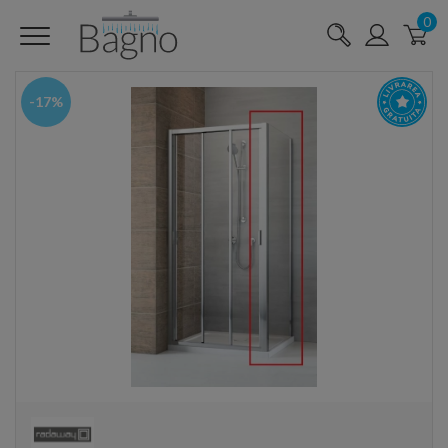
0
-17%