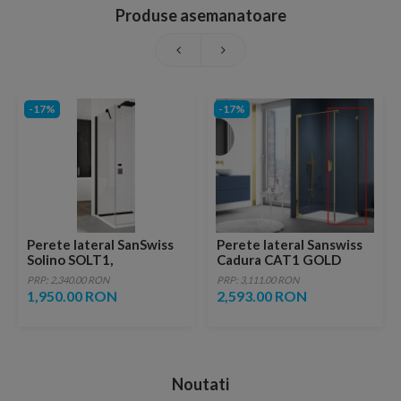
Produse asemanatoare
-17%
-17%
Perete lateral SanSwiss
Perete lateral Sanswiss
Solino SOLT1,
Cadura CAT1 GOLD
120xH198,4 cm profil
75xH200cm
PRP: 2,340.00 RON
PRP: 3,111.00 RON
negru-mat
1,950.00 RON
2,593.00 RON
Noutati