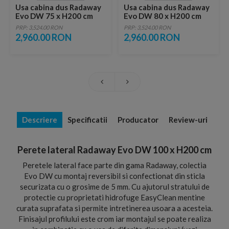
Usa cabina dus Radaway
Usa cabina dus Radaway
Evo DW 75 x H200 cm
Evo DW 80 x H200 cm
PRP: 3,524.00 RON
PRP: 3,524.00 RON
2,960.00 RON
2,960.00 RON
Descriere
Specificatii
Producator
Review-uri
Perete lateral Radaway Evo DW 100 x H200 cm
Peretele lateral face parte din gama Radaway, colectia
Evo DW cu montaj reversibil si confectionat din sticla
securizata cu o grosime de 5 mm. Cu ajutorul stratului de
protectie cu proprietati hidrofuge EasyClean mentine
curata suprafata si permite intretinerea usoara a acesteia.
Finisajul profilului este crom iar montajul se poate realiza