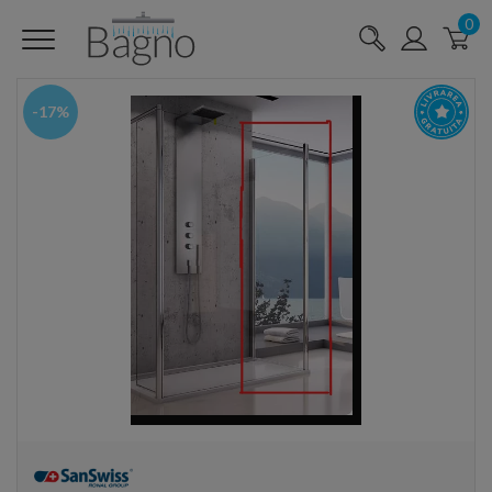
0
-17%