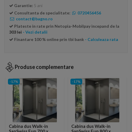
Garantie:
5 ani
Consultanta de specialitate:
0720456456
contact@bagno.ro
Plateste in rate prin Netopia-Mobilpay incepand de la
303 lei
- Vezi detalii
Finantare 100 % online prin tbi bank
- Calculeaza rata
Produse complementare
-17%
-17%
Cabina dus Walk-in
Cabina dus Walk-in
SanSwiss Fun 700 x
SanSwiss Fun 800 x