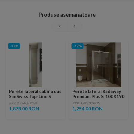
Produse asemanatoare
-17%
-17%
Perete lateral cabina dus
Perete lateral Radaway
SanSwiss Top-Line S
Premium Plus S, 100X190
TOPF2, 140xH200 cm
cm
PRP: 2,254.00 RON
PRP: 1,493.00 RON
1,878.00 RON
1,254.00 RON