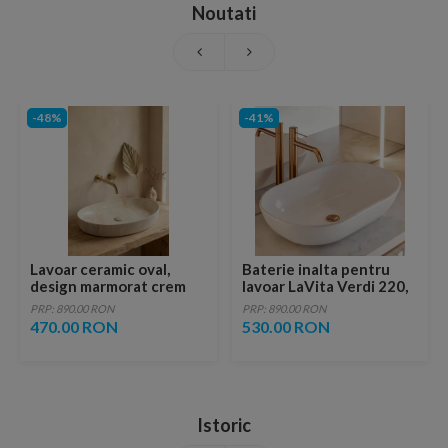
Noutati
-48%
-41%
Lavoar ceramic oval,
Baterie inalta pentru
design marmorat crem
lavoar LaVita Verdi 220,
lucios cu vene aurii,
fara ventil, brushed
PRP: 890.00 RON
PRP: 890.00 RON
ventil inclus
copper
470.00 RON
530.00 RON
Istoric