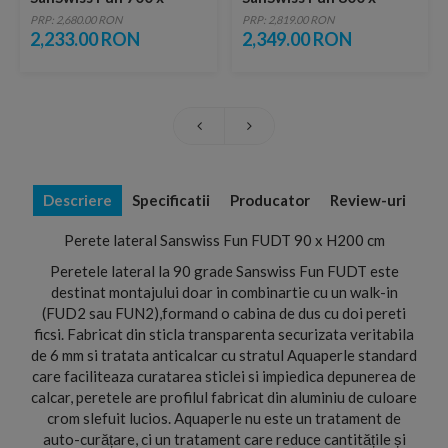
H2000 mm profil slefuit
H2000
PRP: 2,680.00 RON
PRP: 2,819.00 RON
lucios
2,233.00 RON
2,349.00 RON
Descriere
Specificatii
Producator
Review-uri
Perete lateral Sanswiss Fun FUDT 90 x H200 cm
Peretele lateral la 90 grade Sanswiss Fun FUDT este
destinat montajului doar in combinartie cu un walk-in
(FUD2 sau FUN2),formand o cabina de dus cu doi pereti
ficsi. Fabricat din sticla transparenta securizata veritabila
de 6 mm si tratata anticalcar cu stratul Aquaperle standard
care faciliteaza curatarea sticlei si impiedica depunerea de
calcar, peretele are profilul fabricat din aluminiu de culoare
crom slefuit lucios. Aquaperle nu este un tratament de
auto-curățare, ci un tratament care reduce cantitățile și