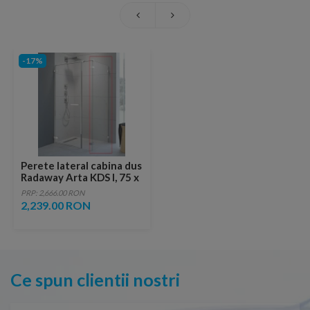
-17%
Perete lateral cabina dus
Radaway Arta KDS I, 75 x
H200 cm
PRP: 2,666.00 RON
2,239.00 RON
Ce spun clientii nostri