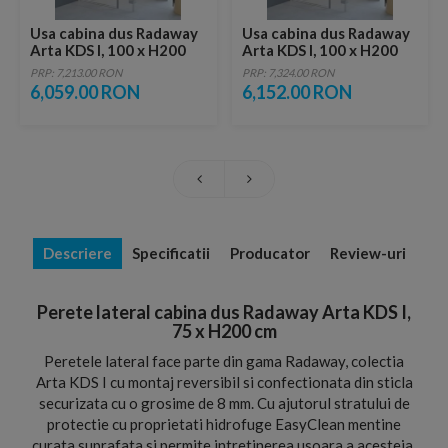
Usa cabina dus Radaway
Usa cabina dus Radaway
Arta KDS I, 100 x H200
Arta KDS I, 100 x H200
cm
cm
PRP: 7,213.00 RON
PRP: 7,324.00 RON
6,059.00 RON
6,152.00 RON
Descriere
Specificatii
Producator
Review-uri
Perete lateral cabina dus Radaway Arta KDS I,
75 x H200 cm
Peretele lateral face parte din gama Radaway, colectia
Arta KDS I cu montaj reversibil si confectionata din sticla
securizata cu o grosime de 8 mm. Cu ajutorul stratului de
protectie cu proprietati hidrofuge EasyClean mentine
curata suprafata si permite intretinerea usoara a acesteia.