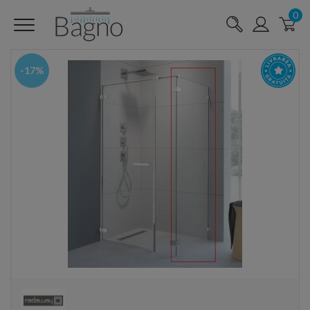
0
-17%