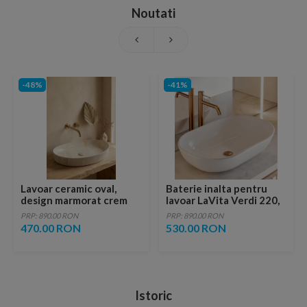
Noutati
-48%
-41%
Lavoar ceramic oval,
Baterie inalta pentru
design marmorat crem
lavoar LaVita Verdi 220,
lucios cu vene aurii,
fara ventil, brushed
PRP: 890.00 RON
PRP: 890.00 RON
ventil inclus
copper
470.00 RON
530.00 RON
Istoric