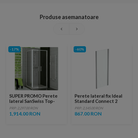
Produse asemanatoare
-17%
-60%
SUPER PROMO Perete
Perete lateral fix Ideal
lateral SanSwiss Top-
Standard Connect 2
Line 80x190 cm sticla
sticla 6 cm crom lucios 80
PRP: 2,297.00 RON
PRP: 2,145.00 RON
orizontal sablata
cm
1,914.00 RON
867.00 RON