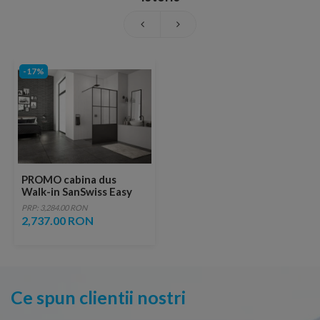
-17%
PROMO cabina dus
Walk-in SanSwiss Easy
Loft 76 Industries 100 x
PRP: 3,284.00 RON
H200 cm profil negru mat
2,737.00 RON
Ce spun clientii nostri