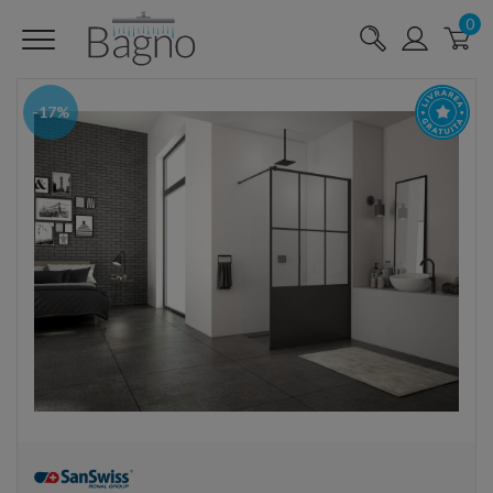
0
-17%