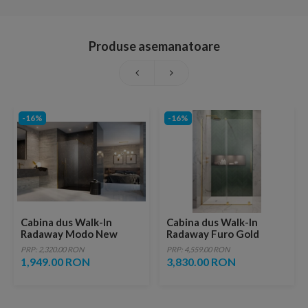
Produse asemanatoare
-16%
-16%
Cabina dus Walk-In
Cabina dus Walk-In
Radaway Modo New
Radaway Furo Gold
Gold II, auriu, 75xH200
110xH200 cm, stanga
PRP: 2,320.00 RON
PRP: 4,559.00 RON
cm
1,949.00 RON
3,830.00 RON