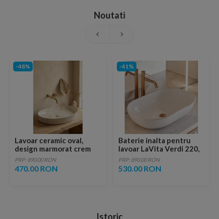
Noutati
-48%
-41%
Lavoar ceramic oval,
Baterie inalta pentru
design marmorat crem
lavoar LaVita Verdi 220,
lucios cu vene aurii,
fara ventil, brushed
PRP: 890.00 RON
PRP: 890.00 RON
ventil inclus
copper
470.00 RON
530.00 RON
Istoric