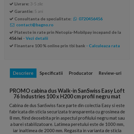
Livrare:
3-5 zile
Garantie:
5 ani
Consultanta de specialitate:
0720456456
contact@bagno.ro
Plateste in rate prin Netopia-Mobilpay incepand de la
456 lei
- Vezi detalii
Finantare 100 % online prin tbi bank
- Calculeaza rata
Descriere
Specificatii
Producator
Review-uri
PROMO cabina dus Walk-in SanSwiss Easy Loft
76 Industries 100 x H200 cm profil negru mat
Cabina de dus SanSwiss face parte din colectia Easy si este
fabricata din sticla securizata transparenta cu grosimea de
8 mm, fiind deosebita prin aspectul profilului negru mat sau
a barei stabilizatoare. Latimea peretului este de 1000 mm,
iar inaltimea de 2000 mm. Regasita in varianta de sticla