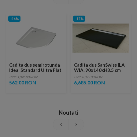
-46%
-17%
Cadita dus semirotunda
Cadita dus SanSwiss ILA
Ideal Standard Ultra Flat
WIA, 90x140xH3.5 cm
90x90 cm alb
marmura sintetica
PRP: 1,026.00 RON
PRP: 8,022.00 RON
neagra, capac crom
562.00 RON
6,685.00 RON
Noutati