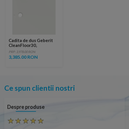
Cadita de dus Geberit
CleanFloor30,
110x100x3.5 cm, alba
PRP: 3,978.00 RON
mat
3,385.00 RON
Ce spun clientii nostri
Despre produse