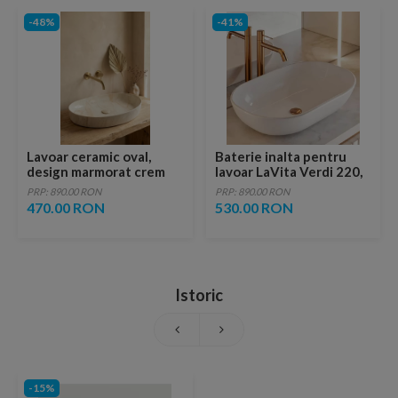
-48%
-41%
Lavoar ceramic oval,
Baterie inalta pentru
design marmorat crem
lavoar LaVita Verdi 220,
lucios cu vene aurii,
fara ventil, brushed
PRP: 890.00 RON
PRP: 890.00 RON
ventil inclus
copper
470.00 RON
530.00 RON
Istoric
-15%