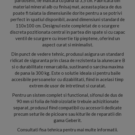
pardoselii, fie inaltata cu pana la 3,5 cm. Fabricata din
material mineral alb cu finisaj mat, aceasta placa de dus
poate fi taiata la dimensiunile dorite pentru a se potrivi
perfect in spatiul disponibil, avand dimensiuni standard de
110x100 cm. Designul este completat de o scurgere
discreta pozitionata central in partea din spate si cu capac
ventil de scurgere cu insertie tip pieptene, oferind un
aspect curat si minimalist.
Din punct de vedere tehnic, produsul asigura un standard
ridicat de siguranta prin clasa de rezistenta la alunecare B
si o durabilitate remarcabila, sustinand o sarcina maxima
de pana la 300 kg. Este o solutie ideala si pentru baile
accesibile persoanelor cu dizabilitati, fiind in acelasi timp
extrem de usor de intretinut si curatat.
Pentru un sistem complet si functional, sifonul de dus de
90 mm si folia de hidroizolatie trebuie achizitionate
separat, produsul fiind compatibil cu accesorii dedicate
precum seturile de picioare sau kiturile de reparatii din
gama Geberit.
Consultati fisa tehnica pentru mai multe informatii.