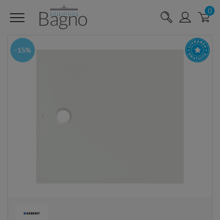
0
-15%