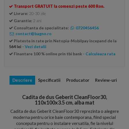
Transport GRATUIT la comenzi peste 600 Ron.
Livrare:
20-30 zile
Garantie:
2 ani
Consultanta de specialitate:
0720456456
contact@bagno.ro
Plateste in rate prin Netopia-Mobilpay incepand de la
564 lei
- Vezi detalii
Finantare 100 % online prin tbi bank
- Calculeaza rata
Descriere
Specificatii
Producator
Review-uri
Cadita de dus Geberit CleanFloor30,
110x100x3.5 cm, alba mat
Cadita de dus Geberit CleanFloor30 reprezinta o alegere
moderna pentru orice baie contemporana, fiind special
conceputa pentru o instalare versatila, fie la nivelul