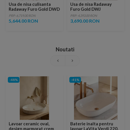
Usa de nisa culisanta
Usa de nisa Radaway
Radaway Furo Gold DWD
Furo Gold DWJ
150xH200 cm
90xH200cm varianta
PRP: 6,719.00 RON
PRP: 4,393.00 RON
dreapta
5,644.00 RON
3,690.00 RON
Noutati
-48%
-41%
Lavoar ceramic oval,
Baterie inalta pentru
design marmorat crem
lavoar LaVita Verdi 220,