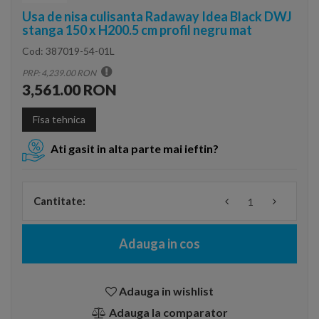
Usa de nisa culisanta Radaway Idea Black DWJ
stanga 150 x H200.5 cm profil negru mat
Cod:
387019-54-01L
PRP: 4,239.00 RON
3,561.00 RON
Fisa tehnica
Ati gasit in alta parte mai ieftin?
Cantitate:
Adauga in cos
Adauga in wishlist
Adauga la comparator