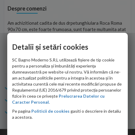
Despre comenzi
t
Am achizitionat cadita de dus drpetunghiulara Roca Roma
Foa
90x70 cm, este foarte frumoasa, sunt foarte multumita atat
pe 
de personalul firmei dvs. cu care am colaborat in obtinerea
ace
infiormatiilor solicitate cat si de firma de curierat care a
Detalii și setări cookies
Cri
adus coletul in siguranta.Numai bine, va doresc!
SC Bagno Moderno S.R.L utilizează fișiere de tip cookie
Sofrone Viviana -
28.07.2026
pentru a personaliza și îmbunătăți experiența
dumneavoastră pe website-ul nostru. Vă informăm că ne-
am actualizat politicile pentru a integra în acestea și în
activitatea curentă cele mai recente modificări propuse de
Info Bagno
Regulamentul (UE) 2016/679 privind protecția persoanelor
fizice în ceea ce privește
Prelucrarea Datelor cu
Cumparaturi
Caracter Personal.
Pe pagina
Politicii de cookies
gasiti o descriere in detaliu
Suport clienti
a acestora.
Copyright © 2026 Bagno.ro All right reserved. Powered by
Expert Online