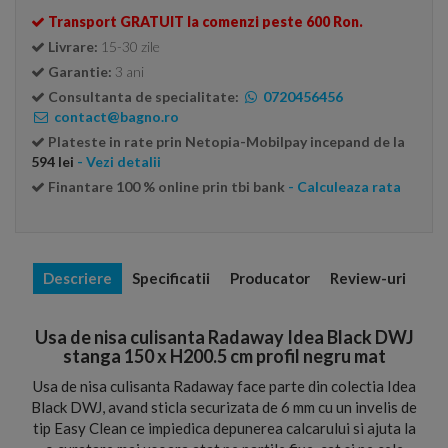
Transport GRATUIT la comenzi peste 600 Ron.
Livrare:
15-30 zile
Garantie:
3 ani
Consultanta de specialitate:
0720456456
contact@bagno.ro
Plateste in rate prin Netopia-Mobilpay incepand de la
594 lei
- Vezi detalii
Finantare 100 % online prin tbi bank
- Calculeaza rata
Descriere
Specificatii
Producator
Review-uri
Usa de nisa culisanta Radaway Idea Black DWJ
stanga 150 x H200.5 cm profil negru mat
Usa de nisa culisanta Radaway face parte din colectia Idea
Black DWJ, avand sticla securizata de 6 mm cu un invelis de
tip Easy Clean ce impiedica depunerea calcarului si ajuta la