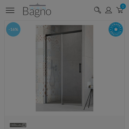
0
-16%