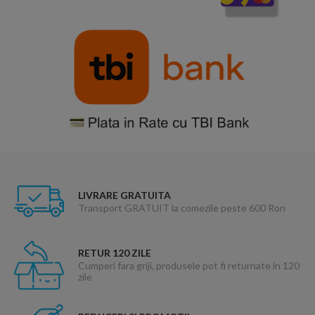
LIVRARE GRATUITA
Transport GRATUIT la comezile peste 600 Ron
RETUR 120 ZILE
Cumperi fara griji, produsele pot fi returnate in 120
zile