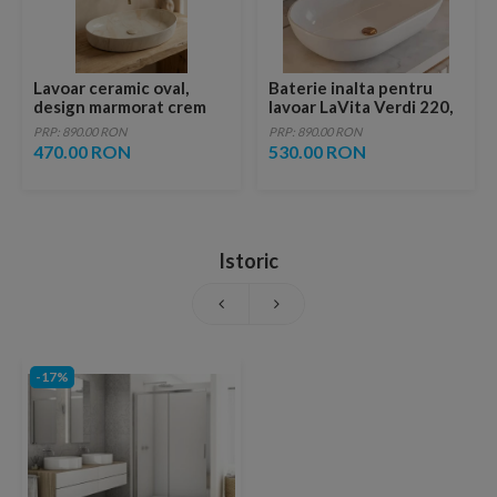
Lavoar ceramic oval,
Baterie inalta pentru
design marmorat crem
lavoar LaVita Verdi 220,
lucios cu vene aurii,
fara ventil, brushed
PRP: 890.00 RON
PRP: 890.00 RON
ventil inclus
copper
470.00 RON
530.00 RON
Istoric
-17%