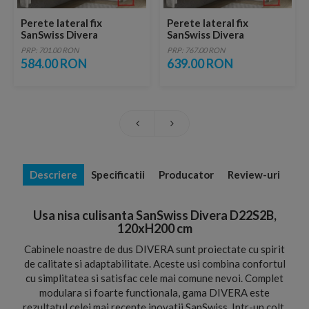
Perete lateral fix
Perete lateral fix
SanSwiss Divera
SanSwiss Divera
70xH200 cm
80xH200 cm
PRP: 701.00 RON
PRP: 767.00 RON
584.00 RON
639.00 RON
Descriere
Specificatii
Producator
Review-uri
Usa nisa culisanta SanSwiss Divera D22S2B,
120xH200 cm
Cabinele noastre de dus DIVERA sunt proiectate cu spirit
de calitate si adaptabilitate. Aceste usi combina confortul
cu simplitatea si satisfac cele mai comune nevoi. Complet
modulara si foarte functionala, gama DIVERA este
rezultatul celei mai recente inovatii SanSwiss. Intr-un colt,