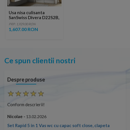
Usa nisa culisanta
SanSwiss Divera D22S2B,
120xH200 cm
PRP: 1,929.00 RON
1,607.00 RON
Ce spun clientii nostri
Despre produse
Conform descrierii!
Con
Nicolae -
Nic
13.02.2026
Set Rapid 5 in 1 Vas wc cu capac soft close, clapeta