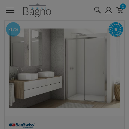
0
-17%