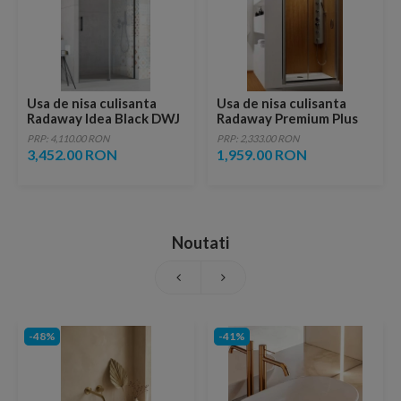
Usa de nisa culisanta
Usa de nisa culisanta
Radaway Idea Black DWJ
Radaway Premium Plus
dreapta 140 x H200.5 cm
DWJ 150xH190 cm
PRP: 4,110.00 RON
PRP: 2,333.00 RON
profil negru mat
3,452.00 RON
1,959.00 RON
Noutati
-48%
-41%