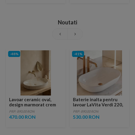
Noutati
-48%
-41%
Lavoar ceramic oval,
Baterie inalta pentru
design marmorat crem
lavoar LaVita Verdi 220,
lucios cu vene aurii,
fara ventil, brushed
PRP: 890.00 RON
PRP: 890.00 RON
ventil inclus
copper
470.00 RON
530.00 RON