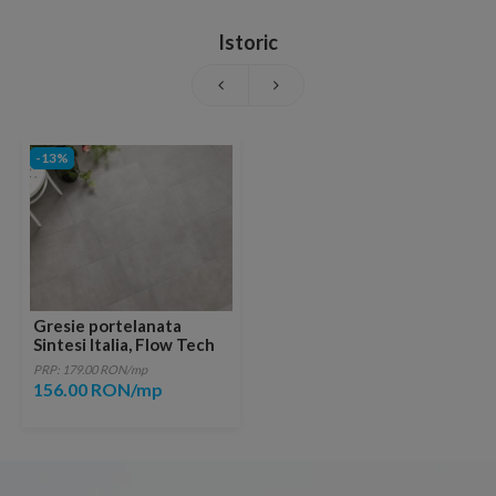
Istoric
-13%
Gresie portelanata
Sintesi Italia, Flow Tech
Grey 60,4x30 cm
PRP: 179.00 RON/mp
156.00 RON/mp