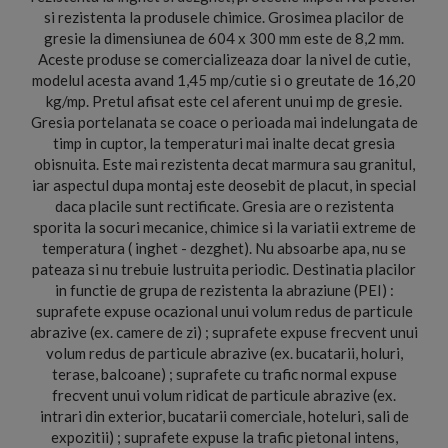
si rezistenta la produsele chimice. Grosimea placilor de
gresie la dimensiunea de 604 x 300 mm este de 8,2 mm.
Aceste produse se comercializeaza doar la nivel de cutie,
modelul acesta avand 1,45 mp/cutie si o greutate de 16,20
kg/mp. Pretul afisat este cel aferent unui mp de gresie.
Gresia portelanata se coace o perioada mai indelungata de
timp in cuptor, la temperaturi mai inalte decat gresia
obisnuita. Este mai rezistenta decat marmura sau granitul,
iar aspectul dupa montaj este deosebit de placut, in special
daca placile sunt rectificate. Gresia are o rezistenta
sporita la socuri mecanice, chimice si la variatii extreme de
temperatura ( inghet - dezghet). Nu absoarbe apa, nu se
pateaza si nu trebuie lustruita periodic. Destinatia placilor
in functie de grupa de rezistenta la abraziune (PEI) :
suprafete expuse ocazional unui volum redus de particule
abrazive (ex. camere de zi) ; suprafete expuse frecvent unui
volum redus de particule abrazive (ex. bucatarii, holuri,
terase, balcoane) ; suprafete cu trafic normal expuse
frecvent unui volum ridicat de particule abrazive (ex.
intrari din exterior, bucatarii comerciale, hoteluri, sali de
expozitii) ; suprafete expuse la trafic pietonal intens,