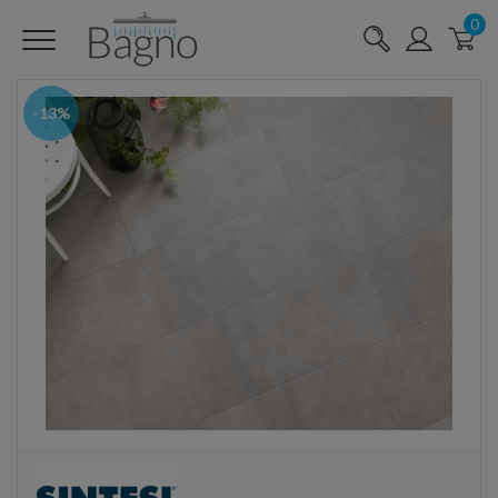
0
-13%