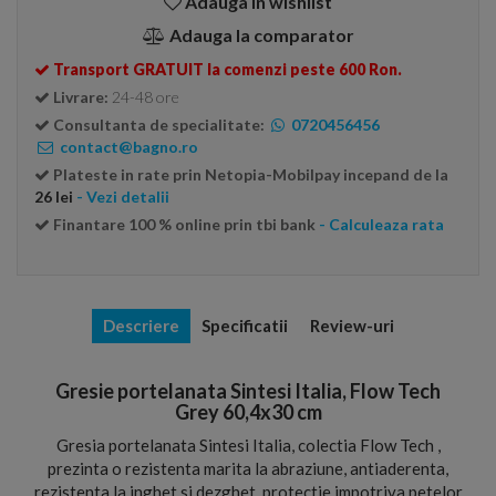
Adauga in wishlist
Adauga la comparator
Transport GRATUIT la comenzi peste 600 Ron.
Livrare:
24-48 ore
Consultanta de specialitate:
0720456456
contact@bagno.ro
Plateste in rate prin Netopia-Mobilpay incepand de la
26 lei
- Vezi detalii
Finantare 100 % online prin tbi bank
- Calculeaza rata
Descriere
Specificatii
Review-uri
Gresie portelanata Sintesi Italia, Flow Tech
Grey 60,4x30 cm
Gresia portelanata Sintesi Italia, colectia Flow Tech ,
prezinta o rezistenta marita la abraziune, antiaderenta,
rezistenta la inghet si dezghet, protectie impotriva petelor