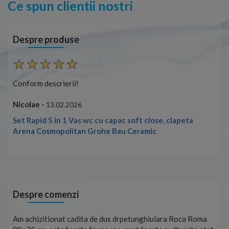
Ce spun clientii nostri
Despre produse
Conform descrierii!
Con
Nicolae -
Nic
13.02.2026
Set Rapid 5 in 1 Vas wc cu capac soft close, clapeta
Arena Cosmopolitan Grohe Bau Ceramic
Despre comenzi
t
Am achizitionat cadita de dus drpetunghiulara Roca Roma
Foa