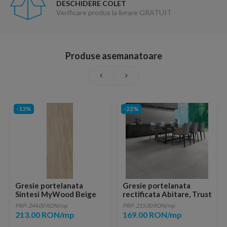
DESCHIDERE COLET
Verificare produs la livrare GRATUIT
Produse asemanatoare
-13%
-22%
Gresie portelanata
Gresie portelanata
Sintesi MyWood Beige
rectificata Abitare, Trust
Rectificata 121x20
Grey 60x30 cm
PRP: 244.00 RON/mp
PRP: 215.00 RON/mp
213.00 RON/mp
169.00 RON/mp