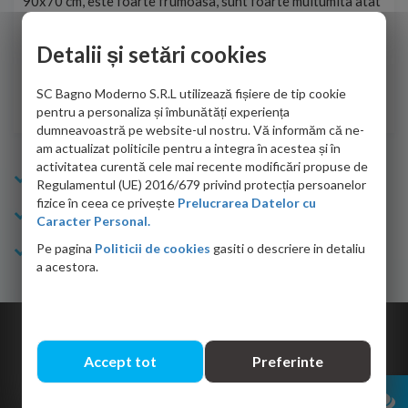
90x70 cm, este foarte frumoasa, sunt foarte multumita atat
pe 
de personalul firmei dvs. cu care am colaborat in obtinerea
ace
infiormatiilor solicitate cat si de firma de curierat care a
Detalii și setări cookies
Cri
adus coletul in siguranta.Numai bine, va doresc!
SC Bagno Moderno S.R.L utilizează fișiere de tip cookie
Sofrone Viviana -
28.07.2026
pentru a personaliza și îmbunătăți experiența
dumneavoastră pe website-ul nostru. Vă informăm că ne-
am actualizat politicile pentru a integra în acestea și în
activitatea curentă cele mai recente modificări propuse de
Info Bagno
Regulamentul (UE) 2016/679 privind protecția persoanelor
fizice în ceea ce privește
Prelucrarea Datelor cu
Cumparaturi
Caracter Personal.
Pe pagina
Politicii de cookies
gasiti o descriere in detaliu
Suport clienti
a acestora.
Copyright © 2026 Bagno.ro All right reserved. Powered by
Expert Online
Accept tot
Preferinte