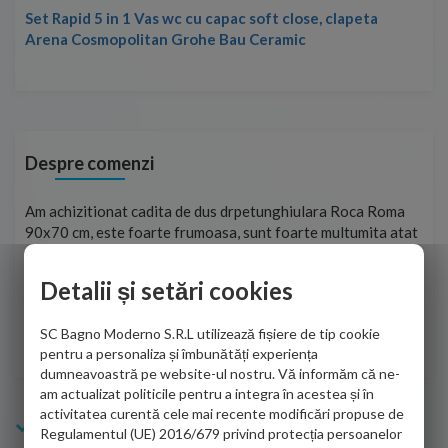
Ma
Ca
Despre comenzi
oca Roma
Foarte prompți, am cerut detalii despre produs care nu er
umita atat
pe site și le-am primit imediat. După ce am plasat comand
obtinerea
aceasta a ajuns foarte repede. Mulțumesc!
 care a
Detalii și setări cookies
Cristina Opre -
10.07.2026
SC Bagno Moderno S.R.L utilizează fișiere de tip cookie
pentru a personaliza și îmbunătăți experiența
dumneavoastră pe website-ul nostru. Vă informăm că ne-
am actualizat politicile pentru a integra în acestea și în
activitatea curentă cele mai recente modificări propuse de
Info Bagno
Regulamentul (UE) 2016/679 privind protecția persoanelor