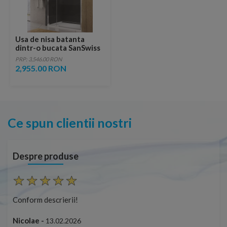
Usa de nisa batanta
dintr-o bucata SanSwiss
Cadura cu parte fixa
PRP: 3,546.00 RON
CA13 90 x H200 cm
2,955.00 RON
Ce spun clientii nostri
Despre produse
Conform descrierii!
Ca
uș
Nicolae -
13.02.2026