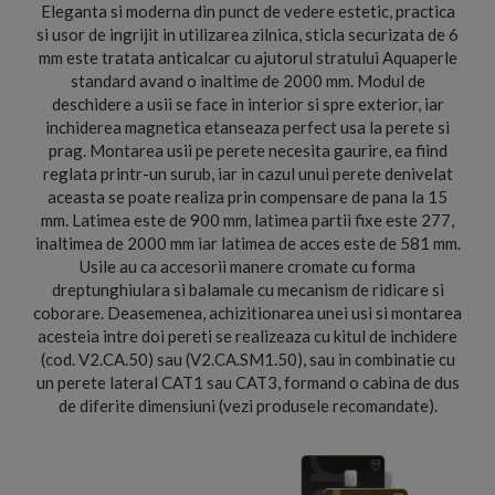
Eleganta si moderna din punct de vedere estetic, practica
si usor de ingrijit in utilizarea zilnica, sticla securizata de 6
mm este tratata anticalcar cu ajutorul stratului Aquaperle
standard avand o inaltime de 2000 mm. Modul de
deschidere a usii se face in interior si spre exterior, iar
inchiderea magnetica etanseaza perfect usa la perete si
prag. Montarea usii pe perete necesita gaurire, ea fiind
reglata printr-un surub, iar in cazul unui perete denivelat
aceasta se poate realiza prin compensare de pana la 15
mm. Latimea este de 900 mm, latimea partii fixe este 277,
inaltimea de 2000 mm iar latimea de acces este de 581 mm.
Usile au ca accesorii manere cromate cu forma
dreptunghiulara si balamale cu mecanism de ridicare si
coborare. Deasemenea, achizitionarea unei usi si montarea
acesteia intre doi pereti se realizeaza cu kitul de inchidere
(cod. V2.CA.50) sau (V2.CA.SM1.50), sau in combinatie cu
un perete lateral CAT1 sau CAT3, formand o cabina de dus
de diferite dimensiuni (vezi produsele recomandate).