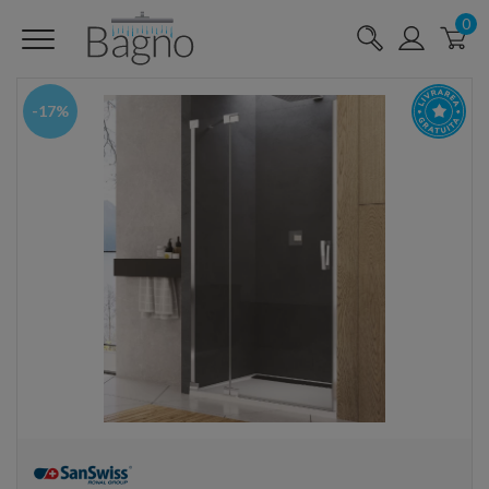
0
-17%