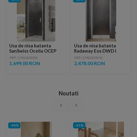
Usa de nisa batanta
Usa de nisa batanta
SanSwiss Ocelia OCEP
Radaway Eos DWD I
90xH190 cm
80xH197 cm
PRP: 1,944.00 RON
PRP: 2,950.00 RON
1,699.00 RON
2,478.00 RON
Noutati
-48%
-41%