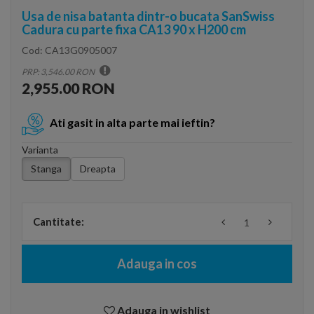
Usa de nisa batanta dintr-o bucata SanSwiss
Cadura cu parte fixa CA13 90 x H200 cm
Cod:
CA13G0905007
PRP: 3,546.00 RON
2,955.00 RON
Ati gasit in alta parte mai ieftin?
Varianta
Stanga
Dreapta
Cantitate:
Adauga in cos
Adauga in wishlist