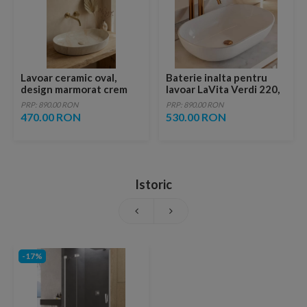
Lavoar ceramic oval,
Baterie inalta pentru
design marmorat crem
lavoar LaVita Verdi 220,
lucios cu vene aurii,
fara ventil, brushed
PRP: 890.00 RON
PRP: 890.00 RON
ventil inclus
copper
470.00 RON
530.00 RON
Istoric
-17%