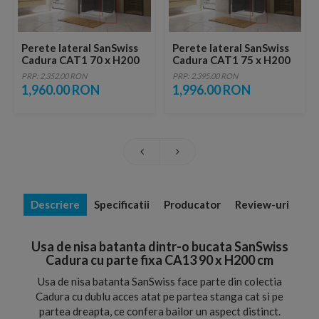
Perete lateral SanSwiss
Perete lateral SanSwiss
Cadura CAT1 70 x H200
Cadura CAT1 75 x H200
cm
cm
PRP: 2,352.00 RON
PRP: 2,395.00 RON
1,960.00 RON
1,996.00 RON
Descriere
Specificatii
Producator
Review-uri
Usa de nisa batanta dintr-o bucata SanSwiss
Cadura cu parte fixa CA13 90 x H200 cm
Usa de nisa batanta SanSwiss face parte din colectia
Cadura cu dublu acces atat pe partea stanga cat si pe
partea dreapta, ce confera bailor un aspect distinct.