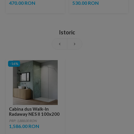
ventil inclus
copper
470.00 RON
530.00 RON
Istoric
-16%
Cabina dus Walk-In
Radaway NES II 100x200
cm crom lucios
PRP: 1,888.00 RON
1,586.00 RON