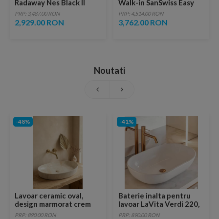
Radaway Nes Black II
Walk-in SanSwiss Easy
Frame, 90xH200 cm
Loft 73 Industries 140 x
PRP: 3,487.00 RON
PRP: 4,514.00 RON
H200 cm profil negru mat
2,929.00 RON
3,762.00 RON
Noutati
-48%
-41%
Lavoar ceramic oval,
Baterie inalta pentru
design marmorat crem
lavoar LaVita Verdi 220,
lucios cu vene aurii,
fara ventil, brushed
PRP: 890.00 RON
PRP: 890.00 RON