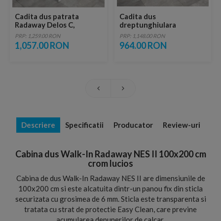
Cadita dus patrata
Cadita dus
Radaway Delos C,
dreptunghiulara
100X100X5,5 cm, acrilica
Radaway Doros D
PRP: 1,259.00 RON
PRP: 1,148.00 RON
100x80x5 cm acrilica
1,057.00 RON
964.00 RON
Descriere
Specificatii
Producator
Review-uri
Cabina dus Walk-In Radaway NES II 100x200 cm
crom lucios
Cabina de dus Walk-In Radaway NES II are dimensiunile de
100x200 cm si este alcatuita dintr-un panou fix din sticla
securizata cu grosimea de 6 mm. Sticla este transparenta si
tratata cu strat de protectie Easy Clean, care previne
acumularea depunerilor de calcar.