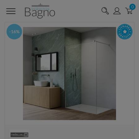
0
-16%