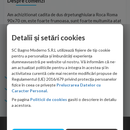
Despre comenzi
t
Am achizitionat cadita de dus drpetunghiulara Roca Roma
Foa
90x70 cm, este foarte frumoasa, sunt foarte multumita atat
pe 
de personalul firmei dvs. cu care am colaborat in obtinerea
ace
infiormatiilor solicitate cat si de firma de curierat care a
Detalii și setări cookies
Cri
adus coletul in siguranta.Numai bine, va doresc!
SC Bagno Moderno S.R.L utilizează fișiere de tip cookie
Sofrone Viviana -
28.07.2026
pentru a personaliza și îmbunătăți experiența
dumneavoastră pe website-ul nostru. Vă informăm că ne-
am actualizat politicile pentru a integra în acestea și în
activitatea curentă cele mai recente modificări propuse de
Info Bagno
Regulamentul (UE) 2016/679 privind protecția persoanelor
fizice în ceea ce privește
Prelucrarea Datelor cu
Cumparaturi
Caracter Personal.
Pe pagina
Politicii de cookies
gasiti o descriere in detaliu
Suport clienti
a acestora.
Copyright © 2026 Bagno.ro All right reserved. Powered by
Expert Online